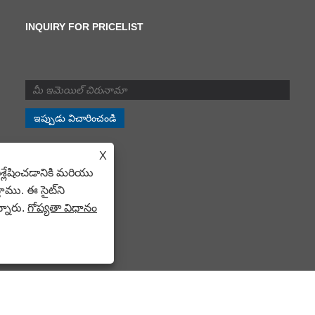
INQUIRY FOR PRICELIST
మకా మరియు చీలికల మధ్య
తేడా ఏమిటి?
2024/07/11
మకా మరియు చీలికల మధ్య
తేడా ఏమిటి?
X
విశ్లేషించడానికి మరియు
తాము. ఈ సైట్‌ని
్నారు.
గోప్యతా విధానం
న్, కాయిల్ కట్ టు లెంగ్త్ మెషిన్, మెటల్ కట్ లెంగ్త్ లైన్ - అన్ని హక్కులూ ప్రత్యేకించబడిన