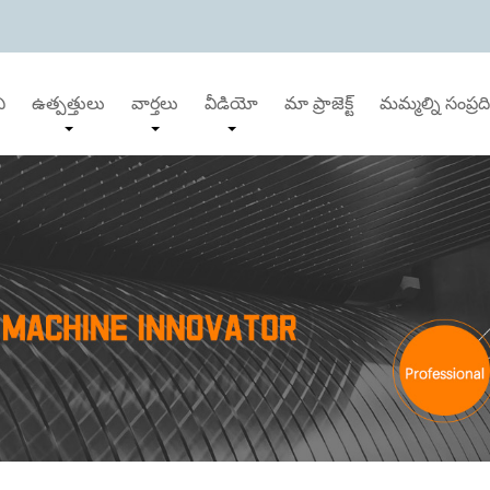
ి
ఉత్పత్తులు
వార్తలు
వీడియో
మా ప్రాజెక్ట్
మమ్మల్ని సంప్రద