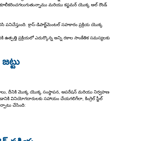
ు అనుకూలీకరించగలుగుతున్నాము మరియు కస్టమర్ యొక్క ఆల్ రౌండ్
ిచేస్తుంది. క్రాస్-డిపార్ట్‌మెంటల్ సహకారం ప్రక్రియ యొక్క
ి ఉత్పత్తి ప్రక్రియలో ఎదుర్కొన్న అన్ని రకాల సాంకేతిక సమస్యలకు
జట్టు
 పరికరాలు, దీనికి మొక్క యొక్క సంస్థాపన, ఆపరేషన్ మరియు నిర్వహణ
ికి వినియోగదారులకు సహాయం చేయగలిగేలా, కింగ్రెల్ స్టీల్
ర్పాటు చేసింది: