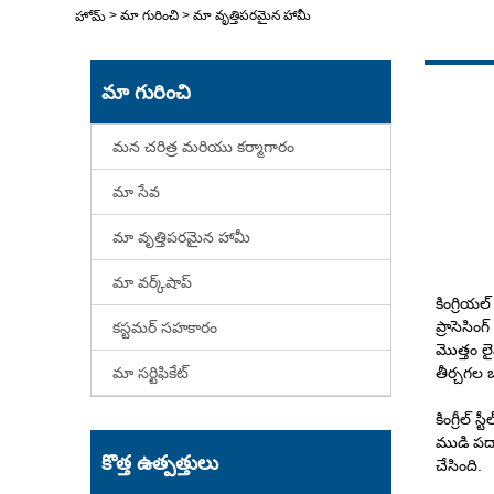
>
మా గురించి
>
మా వృత్తిపరమైన హామీ
హోమ్
మా గురించి
మన చరిత్ర మరియు కర్మాగారం
మా సేవ
మా వృత్తిపరమైన హామీ
మా వర్క్‌షాప్
కింగ్రియల్
ప్రాసెసిం
కస్టమర్ సహకారం
మొత్తం లై
మా సర్టిఫికేట్
తీర్చగల బ
కింగ్రీల్
ముడి పదా
కొత్త ఉత్పత్తులు
చేసింది.