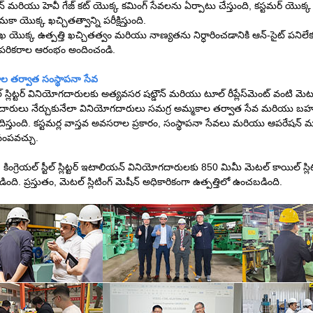
 లైన్ మరియు హెవీ గేజ్ కట్ యొక్క కమింగ్ సేవలను ఏర్పాటు చేస్తుంది, కస్టమర్ యొక్క వ
 యొక్క ఖచ్చితత్వాన్ని పరీక్షిస్తుంది.
రేఖ యొక్క ఉత్పత్తి ఖచ్చితత్వం మరియు నాణ్యతను నిర్ధారించడానికి ఆన్-సైట్ పనిల
 పరికరాల ఆరంభం అందించండి.
ల తర్వాత సంస్థాపనా సేవ
 స్టీల్ స్లిట్టర్ వినియోగదారులకు అత్యవసర షట్డౌన్ మరియు టూల్ రీప్లేస్‌మెంట్ వంటి 
ారులు నేర్చుకునేలా వినియోగదారులు సమగ్ర అమ్మకాల తర్వాత సేవ మరియు బహుళ భా
ిస్తుంది. కస్టమర్ల వాస్తవ అవసరాల ప్రకారం, సంస్థాపనా సేవలు మరియు ఆపరేషన్ మార్
ి పంపవచ్చు.
కింగ్రెయల్ స్టీల్ స్లిట్టర్ ఇటాలియన్ వినియోగదారులకు 850 మిమీ మెటల్ కాయిల్ స్లి
ి. ప్రస్తుతం, మెటల్ స్లిటింగ్ మెషీన్ అధికారికంగా ఉత్పత్తిలో ఉంచబడింది.