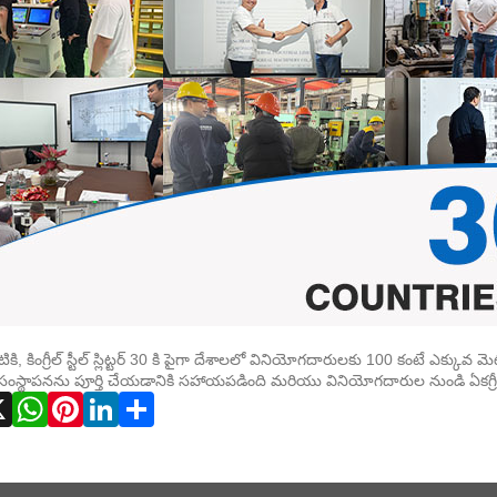
కి, కింగ్రీల్ స్టీల్ స్లిట్టర్ 30 కి పైగా దేశాలలో వినియోగదారులకు 100 కంటే ఎక్కువ 
స్థాపనను పూర్తి చేయడానికి సహాయపడింది మరియు వినియోగదారుల నుండి ఏకగ్రీవ
Facebook
X
WhatsApp
Pinterest
LinkedIn
Share