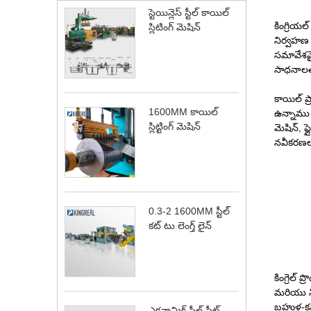
స్టెయిన్లెస్ స్టీల్ కాయిల్
కింగ్రియల
స్లిటింగ్ మెషిన్
నిర్వహణ 
సమావేశమై
సాధనాలత
కాయిల్ ప
1600MM కాయిల్
ఉన్నాము మ
స్లిట్టింగ్ మెషిన్
మెషిన్, ఫ్
నవీకరణల
0.3-2 1600MM స్టీల్
కట్ టు లెంగ్త్ లైన్
కింగ్రెల
మరియు ని
బహుళ-క్ర
ఎకనామిక్ స్టీల్ షీట్