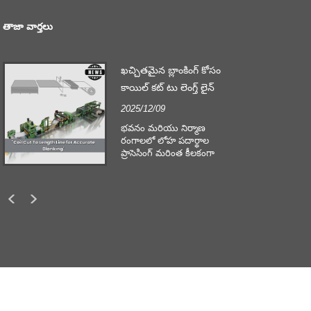
తాజా వార్తలు
ఖచ్చితమైన బ్లాంకింగ్ కోసం
కాయిల్ కట్ టు లెంగ్త్ లైన్
2025/12/09
భవనం మరియు నిర్మాణ
రంగాలలో లోహ పదార్థాల
ప్రాసెసింగ్ మరింత కీలకంగా
పెరుగుతోంది. సాంకేతిక
పరిణామాలు మరియు
మారుతున్న కస్టమర్ల అంచనాలు
కంపెనీలను మరింత ఎక్కువ
ఉత్పాదక ప్రమాణాలు మరియు
నాణ్యత డిమాండ్‌లను
అందుకోవడానికి బలవంతం
చేస్తాయి. సాంప్రదాయిక చేతి
ప్రాసెసింగ్ పద్ధతులు సమకాలీన
పరిశ్రమ అవసరాలను తీర్చడానికి
సరిపోవు, ప్రత్యేకించి గొప్ప
ఖచ్చితత్వం మరియు సామర్థ్యం
లింకులు
SITEMAP
RSS
XML
PRIVACY POLICY
వి