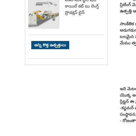
స్లిటింగ
కాయిల్ కట్ టు లెంగ్త్
ఉత్పత్తి 
ప్రొడక్షన్ లైన్
సాంకేతిక 
అడుగడుగున
బలమైన సమస
మేము త్
అన్ని కొత్త ఉత్పత్తులు
ఇది మెటల్
యొక్క అన
స్లిట్టర్
-కస్టమర్ ఫ
సంస్థాప
- రోజంతా