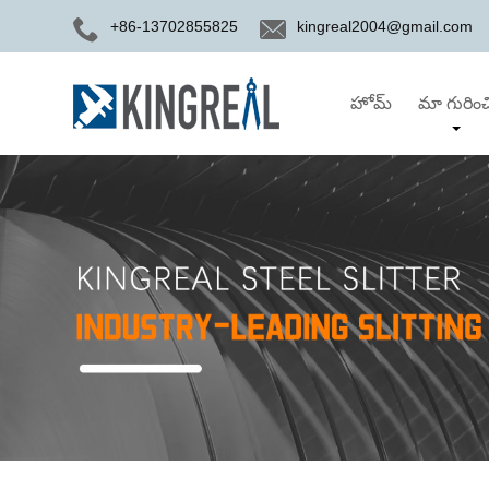
+86-13702855825
kingreal2004@gmail.com
హోమ్
మా గురించ