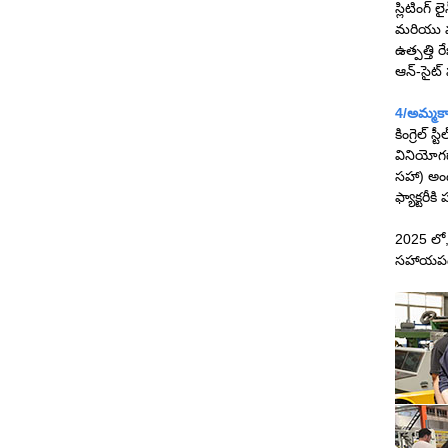
స్లిటింగ్
మరియు మకా
ఉత్పత్తి 
ఆన్-సైట్
4/అమ్మకా
కింగ్రెల్
వినియోగద
సహా) అంద
ఫ్యాక్టరీక
2025 లో, 
సహాయపడింద