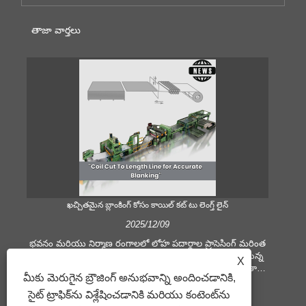
తాజా వార్తలు
ఖచ్చితమైన బ్లాంకింగ్ కోసం కాయిల్ కట్ టు లెంగ్త్ లైన్
స
2025/12/09
భవనం మరియు నిర్మాణ రంగాలలో లోహ పదార్థాల ప్రాసెసింగ్ మరింత
కీలకంగా పెరుగుతోంది. సాంకేతిక పరిణామాలు మరియు మారుతున్న
కీ
X
కస్టమర్ల అంచనాలు కంపెనీలను మరింత ఎక్కువ ఉత్పాదక ప్రమాణాలు
ము
మీకు మెరుగైన బ్రౌజింగ్ అనుభవాన్ని అందించడానికి,
మరియు నాణ్యత డిమాండ్‌లను అందుకోవడానికి బలవంతం చేస్తాయి.
సమ
సాంప్రదాయిక చేతి ప్రాసెసింగ్ పద్ధతులు సమకాలీన పరిశ్రమ
షీట
సైట్ ట్రాఫిక్‌ను విశ్లేషించడానికి మరియు కంటెంట్‌ను
అవసరాలను తీర్చడానికి సరిపోవు, ప్రత్యేకించి గొప్ప ఖచ్చితత్వం