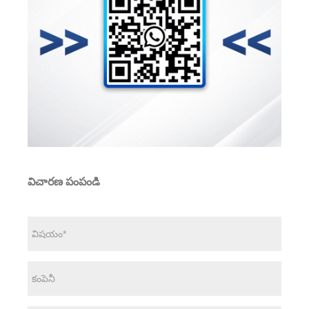
విచారణ పంపండి