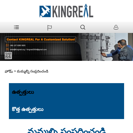
>
మమ్మల్ని సంప్రదించండి
హోమ్
ఉత్పత్తులు
కొత్త ఉత్పత్తులు
మమ్మల్ని సంప్రదించండి