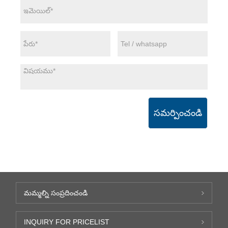
సమర్పించండి
మమ్మల్ని సంప్రదించండి
INQUIRY FOR PRICELIST