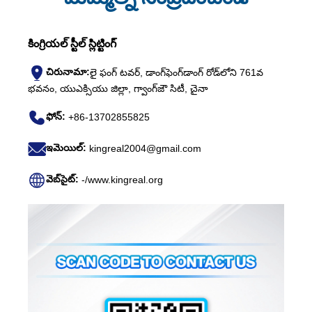
కింగ్రియల్ స్టీల్ స్లిట్టింగ్
చిరునామా:
లై ఫంగ్ టవర్, డాంగ్‌ఫెంగ్‌డాంగ్ రోడ్‌లోని 761వ
భవనం, యుఎక్సియు జిల్లా, గ్వాంగ్‌జౌ సిటీ, చైనా
ఫోన్:
+86-13702855825
ఇమెయిల్:
kingreal2004@gmail.com
వెబ్‌సైట్:
-/www.kingreal.org