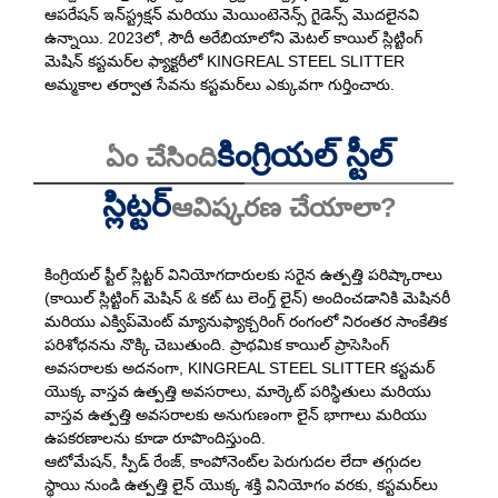
ఆపరేషన్ ఇన్‌స్ట్రక్షన్ మరియు మెయింటెనెన్స్ గైడెన్స్ మొదలైనవి
ఉన్నాయి. 2023లో, సౌదీ అరేబియాలోని మెటల్ కాయిల్ స్లిట్టింగ్
మెషిన్ కస్టమర్‌ల ఫ్యాక్టరీలో KINGREAL STEEL SLITTER
అమ్మకాల తర్వాత సేవను కస్టమర్‌లు ఎక్కువగా గుర్తించారు.
కింగ్రియల్ స్టీల్
ఏం చేసింది
స్లిట్టర్
ఆవిష్కరణ చేయాలా?
కింగ్రియల్ స్టీల్ స్లిట్టర్
వినియోగదారులకు సరైన ఉత్పత్తి పరిష్కారాలు
(కాయిల్ స్లిట్టింగ్ మెషిన్ & కట్ టు లెంగ్త్ లైన్) అందించడానికి మెషినరీ
మరియు ఎక్విప్‌మెంట్ మ్యానుఫ్యాక్చరింగ్ రంగంలో నిరంతర సాంకేతిక
పరిశోధనను నొక్కి చెబుతుంది. ప్రాథమిక కాయిల్ ప్రాసెసింగ్
అవసరాలకు అదనంగా, KINGREAL STEEL SLITTER కస్టమర్
యొక్క వాస్తవ ఉత్పత్తి అవసరాలు, మార్కెట్ పరిస్థితులు మరియు
వాస్తవ ఉత్పత్తి అవసరాలకు అనుగుణంగా లైన్ భాగాలు మరియు
ఉపకరణాలను కూడా రూపొందిస్తుంది.
ఆటోమేషన్, స్పీడ్ రేంజ్, కాంపోనెంట్‌ల పెరుగుదల లేదా తగ్గుదల
స్థాయి నుండి ఉత్పత్తి లైన్ యొక్క శక్తి వినియోగం వరకు, కస్టమర్‌లు