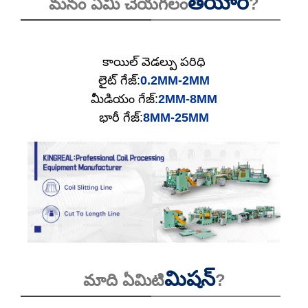
తయారీ
మనం ఏమి చేయగలం
?
కాయిల్ వెడల్పు పరిధి
లైట్ గేజ్:
0.2MM-2MM
మీడియం గేజ్:
2MM-8MM
భారీ గేజ్:
8MM-25MM
మిషన్
మాది ఏమిటి
?