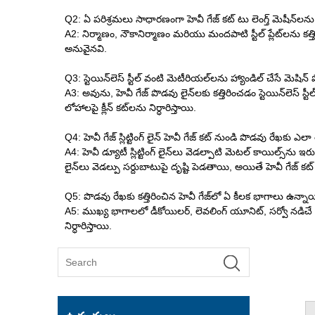
Q2: ఏ పరిశ్రమలు సాధారణంగా హెవీ గేజ్ కట్ టు లెంగ్త్ మెషీన్‌ల
A2: నిర్మాణం, నౌకానిర్మాణం మరియు మందపాటి స్టీల్ ప్లేట్‌లను 
అనువైనవి.
Q3: స్టెయిన్‌లెస్ స్టీల్ వంటి మెటీరియల్‌లను హ్యాండిల్ చేసే మెష
A3: అవును, హెవీ గేజ్ పొడవు లైన్‌లకు కత్తిరించడం స్టెయిన్‌లెస్ 
లోహాలపై క్లీన్ కట్‌లను నిర్ధారిస్తాయి.
Q4: హెవీ గేజ్ స్లిట్టింగ్ లైన్ హెవీ గేజ్ కట్ నుండి పొడవు రేఖకు ఎ
A4: హెవీ డ్యూటీ స్లిట్టింగ్ లైన్‌లు వెడల్పాటి మెటల్ కాయిల్స్‌ను ఇరుక
లైన్‌లు వెడల్పు సర్దుబాటుపై దృష్టి పెడతాయి, అయితే హెవీ గేజ్ క
Q5: పొడవు రేఖకు కత్తిరించిన హెవీ గేజ్‌లో ఏ కీలక భాగాలు ఉన్నా
A5: ముఖ్య భాగాలలో డీకోయిలర్, లెవలింగ్ యూనిట్, సర్వో నడిచే షీర్
నిర్ధారిస్తాయి.