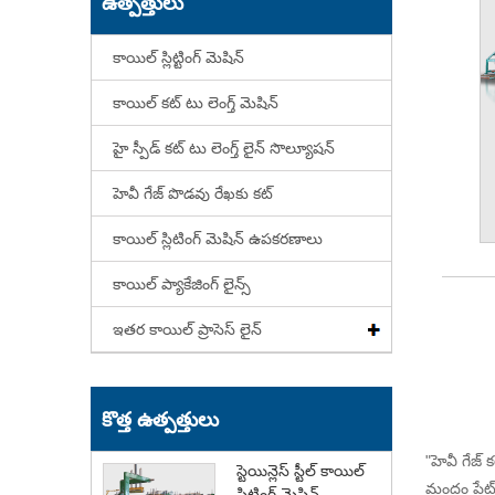
ఉత్పత్తులు
కాయిల్ స్లిట్టింగ్ మెషిన్
కాయిల్ కట్ టు లెంగ్త్ మెషిన్
హై స్పీడ్ కట్ టు లెంగ్త్ లైన్ సొల్యూషన్
హెవీ గేజ్ పొడవు రేఖకు కట్
కాయిల్ స్లిటింగ్ మెషిన్ ఉపకరణాలు
కాయిల్ ప్యాకేజింగ్ లైన్స్
ఇతర కాయిల్ ప్రాసెస్ లైన్
కొత్త ఉత్పత్తులు
"హెవీ గేజ్ 
స్టెయిన్లెస్ స్టీల్ కాయిల్
మందం ప్లేట్ 
స్లిటింగ్ మెషిన్