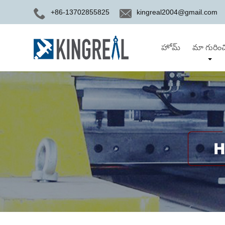
+86-13702855825
kingreal2004@gmail.com
హోమ్
మా గురించ