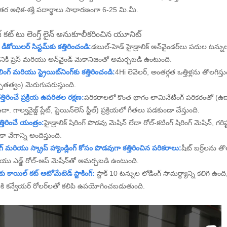
 అధిక-శక్తి పదార్థాలు సాధారణంగా 6-25 మి.మీ.
జ్ కట్ టు లెంగ్త్ లైన్ అనుకూలీకరించిన యూనిట్
డీకోయిలర్ సిస్టమ్‌కు కత్తిరించండి:
డబుల్-హెడ్ హైడ్రాలిక్ అన్‌వైండర్‌లు పదుల టన్న
నికి ప్రెస్ మరియు అన్‌వైండ్ మెకానిజంతో అమర్చబడి ఉంటుంది.
ంగ్ మరియు స్ట్రెయిట్‌నింగ్‌కు కత్తిరించండి:
4Hi లెవెలర్, అంతర్గత ఒత్తిళ్లను తొలగిస
ితత్వం) మెరుగుపరుస్తుంది.
తిరించే ప్రక్రియ ఉపరితల రక్షణ:
పరికరాలలో కొంత భాగం లామినేటింగ్ పరికరంతో (ఉ
దా. గాల్వనైజ్డ్ ప్లేట్, స్టెయిన్‌లెస్ స్టీల్) ప్రక్రియలో గీతలు పడకుండా చేస్తుంది.
్తిరించే యంత్రం:
హైడ్రాలిక్ షిరింగ్ పొడవు మెషిన్ లేదా రోల్-కటింగ్ షిరింగ్ మెషిన్, గర
 వేగాన్ని అందిస్తుంది.
మింగ్ మరియు స్క్రాప్ హ్యాండ్లింగ్ కోసం పొడవుగా కత్తిరించిన పరికరాలు:
షీట్ బర్ర్‌లను తొ
యు ఎడ్జ్ రోల్-అప్ మెషీన్‌తో అమర్చబడి ఉంటుంది.
ు కాయిల్ కట్ ఆటోమేటెడ్ స్టాకింగ్:
స్టాక్ 10 టన్నుల లోడింగ్ సామర్థ్యాన్ని కలిగి ఉంద
ికి కన్వేయర్ రోలర్‌లతో కలిపి ఉపయోగించబడుతుంది.