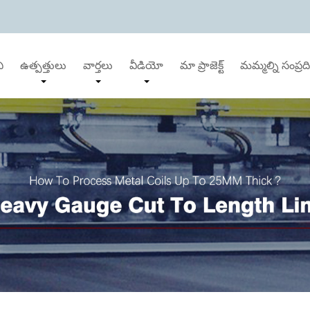
ి
ఉత్పత్తులు
వార్తలు
వీడియో
మా ప్రాజెక్ట్
మమ్మల్ని సంప్రద