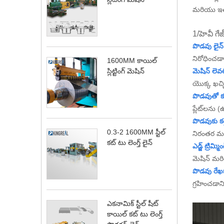
మరియు ఇతర
1/హెవీ గే
పొడవు లైన్ 
నిరోధించడా
1600MM కాయిల్
స్లిట్టింగ్ మెషిన్
మెషిన్ లెవలి
యొక్క ఖచ్చ
పొడవుతో కత్
ప్లేట్‌లను (ఉ
పొడవుకు కత
0.3-2 1600MM స్టీల్
నిరంతర మకా
కట్ టు లెంగ్త్ లైన్
ఎడ్జ్ ట్రిమ్
మెషిన్ మరి
పొడవు రేఖక
గ్రహించడాన
ఎకనామిక్ స్టీల్ షీట్
కాయిల్ కట్ టు లెంగ్త్