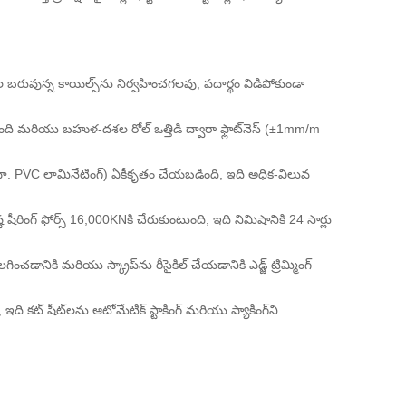
ుల బరువున్న కాయిల్స్‌ను నిర్వహించగలవు, పదార్థం విడిపోకుండా
్తుంది మరియు బహుళ-దశల రోల్ ఒత్తిడి ద్వారా ఫ్లాట్‌నెస్ (±1mm/m
దా. PVC లామినేటింగ్) ఏకీకృతం చేయబడింది, ఇది అధిక-విలువ
ిష్ట షీరింగ్ ఫోర్స్ 16,000KNకి చేరుకుంటుంది, ఇది నిమిషానికి 24 సార్లు
లగించడానికి మరియు స్క్రాప్‌ను రీసైకిల్ చేయడానికి ఎడ్జ్ ట్రిమ్మింగ్
ి, ఇది కట్ షీట్‌లను ఆటోమేటిక్ స్టాకింగ్ మరియు ప్యాకింగ్‌ని