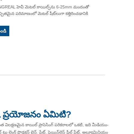
024 KINGREAL హెవీ మెటల్ కాయిల్స్‌ను 6-25mm మందంతో
్చితమైన పరిమాణంలో మెటల్ షీట్‌లుగా కత్తిరించడానికి
ండి
ొక్క ప్రయోజనం ఏమిటి?
టర్ అత్యంత విలక్షణమైన కాయిల్ ప్రాసెసింగ్ పరికరాలలో ఒకటి, ఇది మీడియం-
గ్త్ ప్రొడక్షన్ లైన్. ప్లేట్, స్టెయిన్‌లెస్ స్టీల్ ప్లేట్, అల్యూమినియం