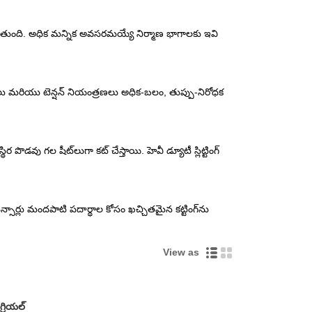
ంచబడుతుంది. అధిక మన్నిక అవసరమయ్యే నిర్మాణ భాగాలకు ఇవి
్లేడ్‌లు మరియు టెన్షన్ నియంత్రణలు అధిక-బలం, తుప్పు-నిరోధక
్థిర పొడవు గల షీట్‌లుగా కట్ చేస్తాయి. హెవీ డ్యూటీ స్లిట్టింగ్
ెన్సార్లు మందపాటి పదార్థాల కోసం ఖచ్చితమైన కట్టింగ్‌ను
View as
గ్రియల్