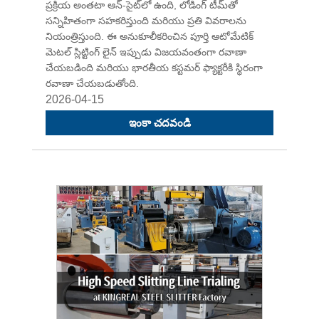
ప్రక్రియ అంతటా ఆన్-సైట్‌లో ఉంది, లోడింగ్ టీమ్‌తో
సన్నిహితంగా సహకరిస్తుంది మరియు ప్రతి వివరాలను
నియంత్రిస్తుంది. ఈ అనుకూలీకరించిన పూర్తి ఆటోమేటిక్
మెటల్ స్లిట్టింగ్ లైన్ ఇప్పుడు విజయవంతంగా రవాణా
చేయబడింది మరియు భారతీయ కస్టమర్ ఫ్యాక్టరీకి స్థిరంగా
రవాణా చేయబడుతోంది.
2026-04-15
ఇంకా చదవండి