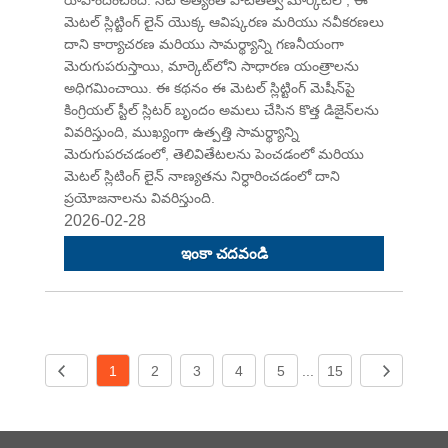
మెటల్ స్లిట్టింగ్ లైన్ యొక్క ఆవిష్కరణ మరియు నవీకరణలు
దాని కార్యాచరణ మరియు సామర్థ్యాన్ని గణనీయంగా
మెరుగుపరుస్తాయి, మార్కెట్‌లోని సాధారణ యంత్రాలను
అధిగమించాయి. ఈ కథనం ఈ మెటల్ స్లిట్టింగ్ మెషీన్‌పై
కింగ్రియల్ స్టీల్ స్లిటర్ బృందం అమలు చేసిన కొత్త డిజైన్‌లను
వివరిస్తుంది, ముఖ్యంగా ఉత్పత్తి సామర్థ్యాన్ని
మెరుగుపరచడంలో, తెలివితేటలను పెంచడంలో మరియు
మెటల్ స్లిటింగ్ లైన్ నాణ్యతను నిర్ధారించడంలో దాని
ప్రయోజనాలను వివరిస్తుంది.
2026-02-28
ఇంకా చదవండి
1
2
3
4
5
...
15