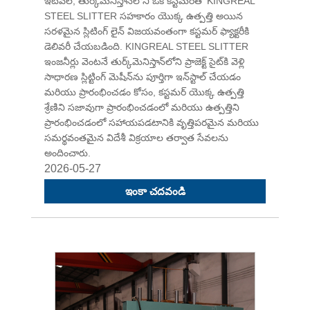
ఇటీవల, తుర్క్‌మెనిస్తాన్‌లోని ఒక కస్టమర్‌తో KINGREAL
STEEL SLITTER సహకారం యొక్క ఉత్పత్తి అయిన
సరళమైన స్లిటింగ్ లైన్ విజయవంతంగా కస్టమర్ ఫ్యాక్టరీకి
డెలివరీ చేయబడింది. KINGREAL STEEL SLITTER
ఇంజనీర్లు వెంటనే తుర్క్‌మెనిస్తాన్‌లోని ప్రాజెక్ట్ సైట్‌కి వెళ్లి
సాధారణ స్లిట్టింగ్ మెషీన్‌ను పూర్తిగా ఇన్‌స్టాల్ చేయడం
మరియు ప్రారంభించడం కోసం, కస్టమర్ యొక్క ఉత్పత్తి
శ్రేణిని సజావుగా ప్రారంభించడంలో మరియు ఉత్పత్తిని
ప్రారంభించడంలో సహాయపడటానికి వృత్తిపరమైన మరియు
సమర్థవంతమైన విదేశీ విక్రయాల తర్వాత సేవలను
అందించారు.
2026-05-27
ఇంకా చదవండి