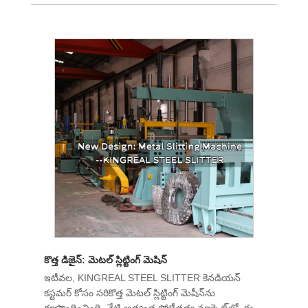
కొత్త డిజైన్: మెటల్ స్లిట్టింగ్ మెషిన్
ఇటీవల, KINGREAL STEEL SLITTER కెనడియన్
కస్టమర్ కోసం సరికొత్త మెటల్ స్లిట్టింగ్ మెషీన్‌ను
రూపొందించింది. నేటి అత్యంత పోటీతత్వ మార్కెట్‌లో, ఈ