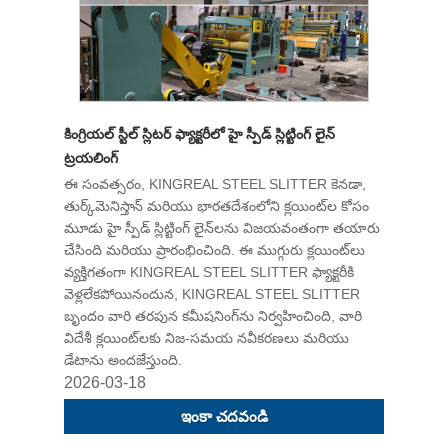
కింగ్రియల్ స్టీల్ స్లిటర్ ఫ్యాక్టరీలో హై స్పీడ్ స్లిట్టింగ్ లైన్
ట్రయలింగ్
ఈ సంవత్సరం, KINGREAL STEEL SLITTER కెనడా,
తుర్క్‌మెనిస్తాన్ మరియు భారతదేశంలోని క్లయింట్‌ల కోసం
మూడు హై స్పీడ్ స్లిట్టింగ్ లైన్‌లను విజయవంతంగా తయారు
చేసింది మరియు ప్రారంభించింది. ఈ ముగ్గురు క్లయింట్‌లు
వ్యక్తిగతంగా KINGREAL STEEL SLITTER ఫ్యాక్టరీకి
వెళ్లలేకపోయినందున, KINGREAL STEEL SLITTER
బృందం వారి తరపున కమీషనింగ్‌ను నిర్వహించింది, వారి
విదేశీ క్లయింట్‌లకు నిజ-సమయ నవీకరణలు మరియు
డేటాను అందజేస్తుంది.
2026-03-18
ఇంకా చదవండి