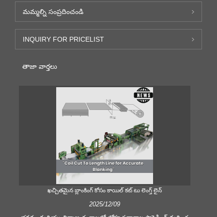
మమ్మల్ని సంప్రదించండి
INQUIRY FOR PRICELIST
తాజా వార్తలు
ఖచ్చితమైన బ్లాంకింగ్ కోసం కాయిల్ కట్ టు లెంగ్త్ లైన్
స
2025/12/09