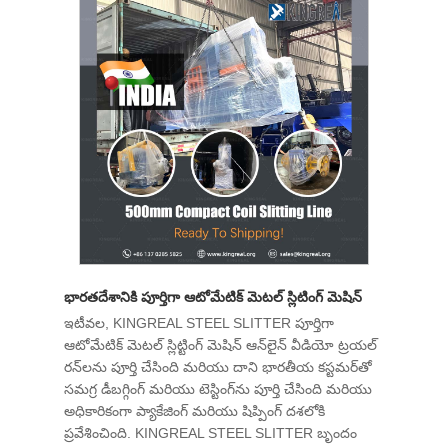
భారతదేశానికి పూర్తిగా ఆటోమేటిక్ మెటల్ స్లిటింగ్ మెషిన్
ఇటీవల, KINGREAL STEEL SLITTER పూర్తిగా
ఆటోమేటిక్ మెటల్ స్లిట్టింగ్ మెషిన్ ఆన్‌లైన్ వీడియో ట్రయల్
రన్‌లను పూర్తి చేసింది మరియు దాని భారతీయ కస్టమర్‌తో
సమగ్ర డీబగ్గింగ్ మరియు టెస్టింగ్‌ను పూర్తి చేసింది మరియు
అధికారికంగా ప్యాకేజింగ్ మరియు షిప్పింగ్ దశలోకి
ప్రవేశించింది. KINGREAL STEEL SLITTER బృందం