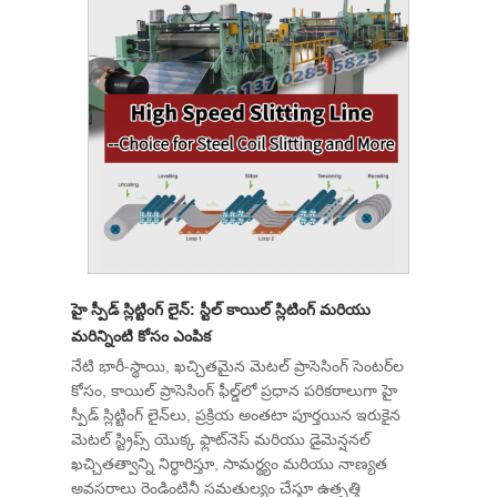
హై స్పీడ్ స్లిట్టింగ్ లైన్: స్టీల్ కాయిల్ స్లిటింగ్ మరియు
మరిన్నింటి కోసం ఎంపిక
నేటి భారీ-స్థాయి, ఖచ్చితమైన మెటల్ ప్రాసెసింగ్ సెంటర్‌ల
కోసం, కాయిల్ ప్రాసెసింగ్ ఫీల్డ్‌లో ప్రధాన పరికరాలుగా హై
స్పీడ్ స్లిట్టింగ్ లైన్‌లు, ప్రక్రియ అంతటా పూర్తయిన ఇరుకైన
మెటల్ స్ట్రిప్స్ యొక్క ఫ్లాట్‌నెస్ మరియు డైమెన్షనల్
ఖచ్చితత్వాన్ని నిర్ధారిస్తూ, సామర్థ్యం మరియు నాణ్యత
అవసరాలు రెండింటినీ సమతుల్యం చేస్తూ ఉత్పత్తి