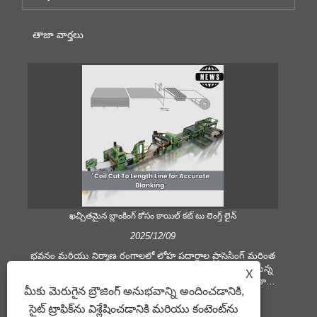
తాజా వార్తలు
ఖచ్చితమైన బ్లాంకింగ్ కోసం కాయిల్ కట్ టు లెంగ్త్ లైన్
స
2025/12/09
భవనం మరియు నిర్మాణ రంగాలలో లోహ పదార్థాల ప్రాసెసింగ్ మరింత
కీలకంగా పెరుగుతోంది. సాంకేతిక పరిణామాలు మరియు మారుతున్న
కీ
X
కస్టమర్ల అంచనాలు కంపెనీలను మరింత ఎక్కువ ఉత్పాదక ప్రమాణాలు
ము
మీకు మెరుగైన బ్రౌజింగ్ అనుభవాన్ని అందించడానికి,
మరియు నాణ్యత డిమాండ్‌లను అందుకోవడానికి బలవంతం చేస్తాయి.
సమ
సాంప్రదాయిక చేతి ప్రాసెసింగ్ పద్ధతులు సమకాలీన పరిశ్రమ
షీట
సైట్ ట్రాఫిక్‌ను విశ్లేషించడానికి మరియు కంటెంట్‌ను