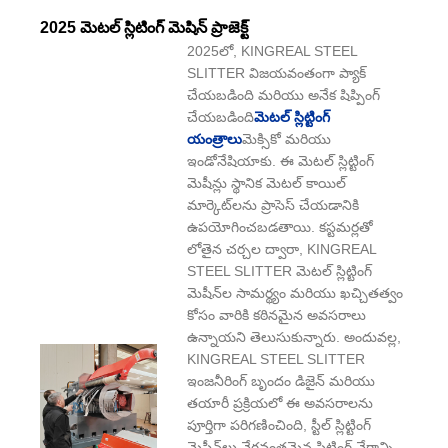
2025 మెటల్ స్లిటింగ్ మెషిన్ ప్రాజెక్ట్
2025లో, KINGREAL STEEL
SLITTER విజయవంతంగా ప్యాక్
చేయబడింది మరియు అనేక షిప్పింగ్
చేయబడింది
మెటల్ స్లిట్టింగ్
యంత్రాలు
మెక్సికో మరియు
ఇండోనేషియాకు. ఈ మెటల్ స్లిట్టింగ్
మెషీన్లు స్థానిక మెటల్ కాయిల్
మార్కెట్‌లను ప్రాసెస్ చేయడానికి
ఉపయోగించబడతాయి. కస్టమర్లతో
లోతైన చర్చల ద్వారా, KINGREAL
STEEL SLITTER మెటల్ స్లిట్టింగ్
మెషీన్‌ల సామర్థ్యం మరియు ఖచ్చితత్వం
కోసం వారికి కఠినమైన అవసరాలు
ఉన్నాయని తెలుసుకున్నారు. అందువల్ల,
KINGREAL STEEL SLITTER
ఇంజనీరింగ్ బృందం డిజైన్ మరియు
తయారీ ప్రక్రియలో ఈ అవసరాలను
పూర్తిగా పరిగణించింది, స్టీల్ స్లిట్టింగ్
మెషీన్‌లు వేగవంతమైన స్లిట్టింగ్ వేగాన్ని