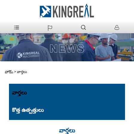
>
వార్తలు
హోమ్
వార్తలు
కొత్త ఉత్పత్తులు
వార్తలు