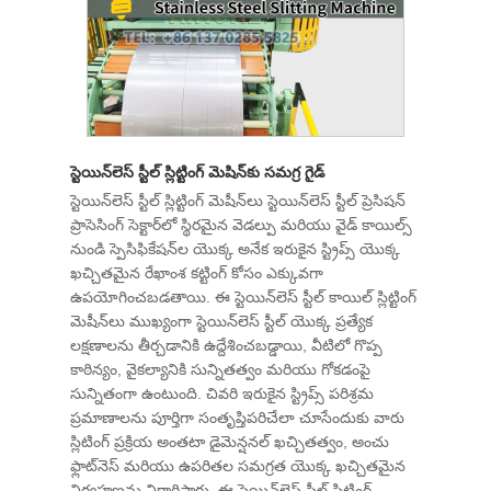
స్టెయిన్‌లెస్ స్టీల్ స్లిట్టింగ్ మెషిన్‌కు సమగ్ర గైడ్
స్టెయిన్‌లెస్ స్టీల్ స్లిట్టింగ్ మెషీన్‌లు స్టెయిన్‌లెస్ స్టీల్ ప్రెసిషన్
ప్రాసెసింగ్ సెక్టార్‌లో స్థిరమైన వెడల్పు మరియు వైడ్ కాయిల్స్
నుండి స్పెసిఫికేషన్‌ల యొక్క అనేక ఇరుకైన స్ట్రిప్స్ యొక్క
ఖచ్చితమైన రేఖాంశ కట్టింగ్ కోసం ఎక్కువగా
ఉపయోగించబడతాయి. ఈ స్టెయిన్‌లెస్ స్టీల్ కాయిల్ స్లిట్టింగ్
మెషీన్‌లు ముఖ్యంగా స్టెయిన్‌లెస్ స్టీల్ యొక్క ప్రత్యేక
లక్షణాలను తీర్చడానికి ఉద్దేశించబడ్డాయి, వీటిలో గొప్ప
కాఠిన్యం, వైకల్యానికి సున్నితత్వం మరియు గోకడంపై
సున్నితంగా ఉంటుంది. చివరి ఇరుకైన స్ట్రిప్స్ పరిశ్రమ
ప్రమాణాలను పూర్తిగా సంతృప్తిపరిచేలా చూసేందుకు వారు
స్లిటింగ్ ప్రక్రియ అంతటా డైమెన్షనల్ ఖచ్చితత్వం, అంచు
ఫ్లాట్‌నెస్ మరియు ఉపరితల సమగ్రత యొక్క ఖచ్చితమైన
నిర్వహణను నిర్ధారిస్తారు. ఈ స్టెయిన్‌లెస్ స్టీల్ స్లిట్టింగ్