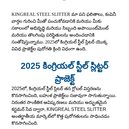
KINGREAL STEEL SLITTER మా పని ఫలితాలు, కంపెనీ
వార్తల గురించి మీతో పంచుకోవడానికి మరియు మీకు
సకాలంలో అభివృద్ధి మరియు సిబ్బంది అపాయింట్‌మెంట్
మరియు తొలగింపు పరిస్థితులను అందించడానికి
సంతోషిస్తున్నాము. 2025లో కింగ్రియల్ స్టీల్ స్లిటర్ యొక్క
వివిధ ప్రాజెక్ట్‌ల పురోగతి క్రింది విధంగా ఉంది.
2025 కింగ్రియల్ స్టీల్ స్లిట్టర్
ప్రాజెక్ట్
2025లో, కింగ్రియల్ స్టీల్ స్లిటర్ తన గ్లోబల్ విస్తరణను
కొనసాగించింది, బహుళ ప్రాజెక్ట్‌లు సజావుగా సాగుతున్నాయి.
నిరంతర సాంకేతిక ఆవిష్కరణలు మరియు అద్భుతమైన
కస్టమర్ సేవ ద్వారా, KINGREAL STEEL SLITTER
అంతర్జాతీయ మార్కెట్‌లో కొత్త పురోగతులను సాధించడం
కొనసాగించింది.