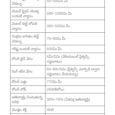
50~300మి.మీ
వెడల్పు
మెటల్ స్ట్రిప్ యొక్క
500~1000మి.మీ
బయటి వ్యాసం
మెటల్ బెల్ట్ లోపలి
300~500మి.మీ
వ్యాసం
మిశ్రమ కాగితం బెల్ట్
70~90మి.మీ
వెడల్పు
గరిష్ట బయటి వ్యాసం
600మి.మీ
6మీ/నిమి (వేరియబుల్ ఫ్రీక్వెన్సీ
రోలర్ లైన్ వేగం
సర్దుబాటు)
60~80r/నిమి (ఫ్రీక్వెన్సీ మార్పిడి ద్వారా
రింగ్ శరీర వేగం
సర్దుబాటు చేయవచ్చు)
రోలర్ ఎత్తు
770మి.మీ
రోలర్ లోడ్
2500కిలోలు
అతివ్యాప్తి చెందుతున్న
30%~70% (ఏకపక్ష అతివ్యాప్తి)
పరిధి
మొత్తం శక్తి
4kW