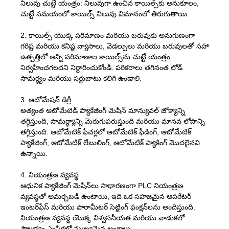
నిలువు చుట్టే యంత్రం: నిలువుగా ఉంచిన కాయిల్స్‌కు అనుకూలం,
చుట్టే సమయంలో కాయిల్స్ నిలువు విమానంలో తిరుగుతాయి.
2. కాయిల్స్ యొక్క పరిమాణం మరియు బరువుకు అనుగుణంగా
గరిష్ట మరియు కనిష్ట వ్యాసాలు, వెడల్పులు మరియు బరువులతో సహా
ఉత్పత్తిలో అన్ని పరిమాణాల కాయిల్స్‌ను చుట్టే యంత్రం
నిర్వహించగలదని నిర్ధారించుకోండి. పరికరాలు తగినంత లోడ్
సామర్థ్యం మరియు సర్దుబాటు కలిగి ఉండాలి.
3. ఆటోమేషన్ డిగ్రీ
అత్యంత ఆటోమేటెడ్ ప్యాకేజింగ్ మెషిన్ మాన్యువల్ జోక్యాన్ని
తగ్గిస్తుంది, సామర్థ్యాన్ని మెరుగుపరుస్తుంది మరియు మానవ లోపాన్ని
తగ్గిస్తుంది. ఆటోమేటిక్ ఫీచర్లలో ఆటోమేటిక్ ఫీడింగ్, ఆటోమేటిక్
ప్యాకేజింగ్, ఆటోమేటిక్ లేబులింగ్, ఆటోమేటిక్ ప్యాకింగ్ మొదలైనవి
ఉన్నాయి.
4. నియంత్రణ వ్యవస్థ
ఆధునిక ప్యాకేజింగ్ మెషీన్‌లు సాధారణంగా PLC నియంత్రణ
వ్యవస్థతో అమర్చబడి ఉంటాయి, ఇది ఒక సహజమైన ఆపరేటర్
ఇంటర్‌ఫేస్ మరియు పారామీటర్ సెట్టింగ్ ఫంక్షన్‌లను అందిస్తుంది.
నియంత్రణ వ్యవస్థ యొక్క విశ్వసనీయత మరియు వాడుకలో
సౌలభ్యం ఎంపికలో ముఖ్యమైన అంశాలు.