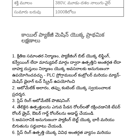
శక్తి మూలం
380V, మూడు-దశల నాలుగు-వైర్
సుమారు బరువు
1000కిలోలు
కాయిల్ ప్యాకేజీ మెషిన్ యొక్క ప్రాథమిక
లక్షణాలు
1. క్షితిజ సమాంతర నిర్మాణం, ప్యాకేజింగ్ బిట్ యొక్క లిఫ్టింగ్,
కన్వేయింగ్ లేదా మాన్యువల్ మార్గం ద్వారా ఉత్పత్తిని అంతర్గత లేదా
బాహ్య దుస్తులు నిర్మాణం యొక్క అవసరాలకు అనుగుణంగా
ఉపయోగించవచ్చు - PLC ప్రోగ్రామబుల్ కంట్రోలర్ మరియు మ్యాన్-
మెషిన్ డైలాగ్ టచ్ స్క్రీన్ ఉపయోగించి
2. ఆటోమేటిక్ అలారం, తప్పు కంటెంట్ యొక్క స్వయంచాలక
ప్రదర్శన.
3. స్లిప్ రింగ్ ఆటోమేటిక్ పొజిషనింగ్
4. తేలికైన ఉత్పత్తులను ఎగువ పీడన రోలర్‌లతో రక్షించడానికి టేపర్
రోలర్ డ్రైవ్, ఔటర్ గార్డ్ రోలర్‌లను అడాప్ట్ చేయండి.
5.అవసరానికి అనుగుణంగా ప్యాకింగ్ బెల్ట్ యొక్క భారీ మరియు
బిగుతును సర్దుబాటు చేయండి.
6. స్లిప్ రింగ్ ఉత్పత్తి యొక్క వివిధ అంతర్గత వ్యాసం మరియు