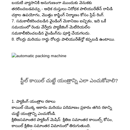
బయటి వ్యాసానికి అనుగుణంగా ముందుకు వెనుకకు
తరలించబడవచ్చు - అధిక దుస్తులు-నిరోధక పాలియురేతేన్ రాపిడి
చక్రాల ఉపయోగం, మొత్తం కాస్టింగ్ నిర్మాణం కోసం స్లిప్ రింగ్.
7. సమకాలీకరించబడిన వైండింగ్ మెకానిజం ఐచ్ఛికం, ఇది ఒకే
సమయంలో రెండు వేర్వేరు ప్యాకేజింగ్ మెటీరియల్‌ల
సమకాలీకరించబడిన వైండింగ్‌ను పూర్తి చేయగలదు.
8. రోలర్లు మరియు గార్డు రోలర్లు పాలియురేతేన్తో కప్పబడి ఉంటాయి.
స్టీల్ కాయిల్ చుట్టే యంత్రాన్ని ఎలా ఎంచుకోవాలి?
1. ప్యాకింగ్ యంత్రాల రకాలు
కాయిల్ యొక్క ఆకారం మరియు పరిమాణం ప్రకారం తగిన రకాన్ని
చుట్టే యంత్రాన్ని ఎంచుకోండి.
క్షితిజసమాంతర ప్యాకింగ్ మెషిన్: క్షితిజ సమాంతర కాయిల్స్ కోసం,
కాయిల్ క్షితిజ సమాంతర విమానంలో తిరుగుతుంది.