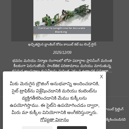
ఖచ్చితమైన బ్లాంకింగ్ కోసం కాయిల్ కట్ టు లెంగ్త్ లైన్
స
2025/12/09
భవనం మరియు నిర్మాణ రంగాలలో లోహ పదార్థాల ప్రాసెసింగ్ మరింత
కీలకంగా పెరుగుతోంది. సాంకేతిక పరిణామాలు మరియు మారుతున్న
కీ
కస్టమర్ల అంచనాలు కంపెనీలను మరింత ఎక్కువ ఉత్పాదక ప్రమాణాలు
ము
మరియు నాణ్యత డిమాండ్‌లను అందుకోవడానికి బలవంతం చేస్తాయి.
సమ
X
సాంప్రదాయిక చేతి ప్రాసెసింగ్ పద్ధతులు సమకాలీన పరిశ్రమ
షీట
మీకు మెరుగైన బ్రౌజింగ్ అనుభవాన్ని అందించడానికి,
అవసరాలను తీర్చడానికి సరిపోవు, ప్రత్యేకించి గొప్ప ఖచ్చితత్వం
సైట్ ట్రాఫిక్‌ను విశ్లేషించడానికి మరియు కంటెంట్‌ను
మరియు సామర్థ్యం కోసం. అందువల్ల, కాయిల్ కట్ టు లెంగ్త్ లైన్
ఉపయ
కాయిల్ ప్రాసెసింగ్ పరికరంగా ఉద్భవించింది.
వ్యక్తిగతీకరించడానికి మేము కుక్కీలను
ఉపయోగిస్తాము. ఈ సైట్‌ని ఉపయోగించడం ద్వారా,
కాపీరైట్ ©GUANGZHOU KINGREAL MACHINERY CO., LTD.， - కాయిల్ స్లిట్టింగ్
మీరు మా కుక్కీల వినియోగానికి అంగీకరిస్తున్నారు.
గోప్యతా విధానం
మెషిన్, కాయిల్ కట్ టు లెంగ్త్ మెషిన్, మెటల్ కట్ లెంగ్త్ లైన్ - అన్ని హక్కులూ ప్రత్యేకించబడినవి