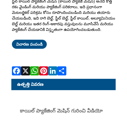
స్టీల్ కాయిల్ ప్యాకేజింగ్ మెషిన్ (కాయిల్ ప్యాకేజీ మెషిన్) అనేది కొత్త
రకం వైండింగ్ మరియు ప్యాకేజింగ్ పరికరాలు, ఇది ప్రధానంగా
మెటలర్జికల్ పరిశ్రమ కోసం రూపొందించబడింది మరియు తయారు
చేయబడింది, ఇది రాగి బెల్ట్, స్టీల్ బెల్ట్, స్టీల్ కాయిల్, అల్యూమినియం
బెల్ట్ మరియు ఇతర రింగ్-ఆకారపు వస్తువులను మూసివేసే మరియు
ప్యాకేజింగ్ చేయడానికి విస్తృతంగా ఉపయోగించబడుతుంది.
Facebook
X
WhatsApp
Pinterest
LinkedIn
Share
విచారణ పంపండి
ఉత్పత్తి వివరణ
కాయిల్ ప్యాకేజింగ్ మెషిన్ గురించి వీడియో