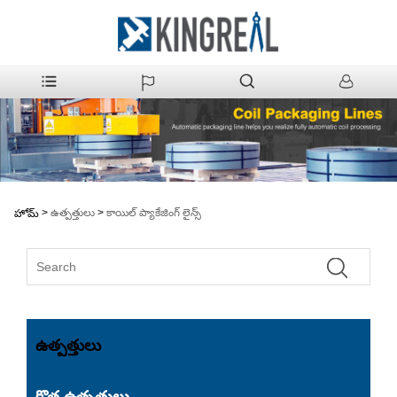
>
ఉత్పత్తులు
>
కాయిల్ ప్యాకేజింగ్ లైన్స్
హోమ్
ఉత్పత్తులు