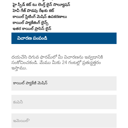
హై స్పీడ్ కట్ టు లెంగ్త్ లైన్ సొల్యూషన్
హెవీ గేజ్ పొడవు రేఖకు కట్
కాయిల్ స్లిటింగ్ మెషిన్ ఉపకరణాలు
కాయిల్ ప్యాకేజింగ్ లైన్స్
ఇతర కాయిల్ ప్రాసెస్ లైన్
విచారణ పంపండి
దయచేసి దిగువ ఫారమ్‌లో మీ విచారణను ఇవ్వడానికి
సంకోచించకండి. మేము మీకు 24 గంటల్లో ప్రత్యుత్తరం
ఇస్తాము.