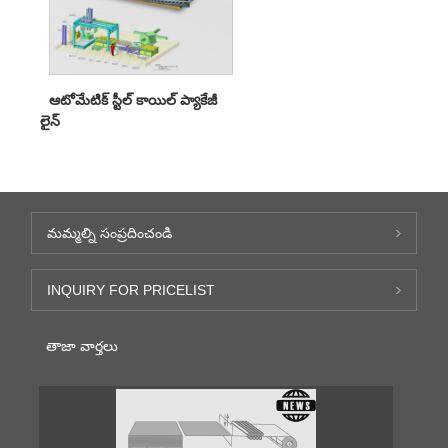
ఆటోమేటిక్ స్టీల్ కాయిల్ ప్యాకేజీ
లైన్
మమ్మల్ని సంప్రదించండి
INQUIRY FOR PRICELIST
తాజా వార్తలు