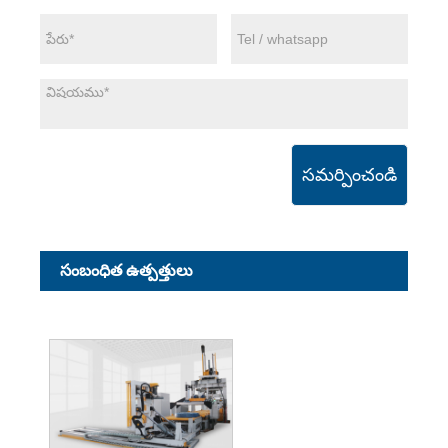
సమర్పించండి
సంబంధిత ఉత్పత్తులు