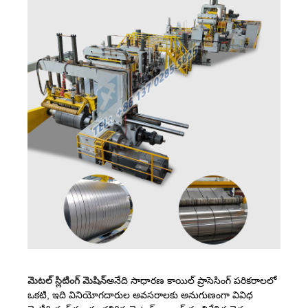
మెటల్ స్లిటింగ్ మెషిన్
అనేది సాధారణ కాయిల్ ప్రాసెసింగ్ పరికరాలలో
ఒకటి, ఇది వినియోగదారుల అవసరాలకు అనుగుణంగా వివిధ