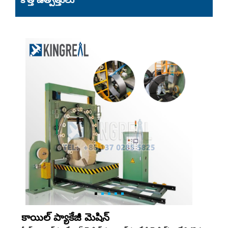
కొత్త ఉత్పత్తులు
కాయిల్ ప్యాకేజీ మెషిన్