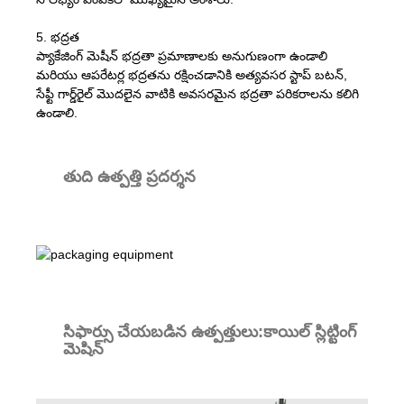
5. భద్రత
ప్యాకేజింగ్ మెషీన్ భద్రతా ప్రమాణాలకు అనుగుణంగా ఉండాలి
మరియు ఆపరేటర్ల భద్రతను రక్షించడానికి అత్యవసర స్టాప్ బటన్,
సేఫ్టీ గార్డ్‌రైల్ మొదలైన వాటికి అవసరమైన భద్రతా పరికరాలను కలిగి
ఉండాలి.
తుది ఉత్పత్తి ప్రదర్శన
సిఫార్సు చేయబడిన ఉత్పత్తులు:కాయిల్ స్లిట్టింగ్
మెషిన్