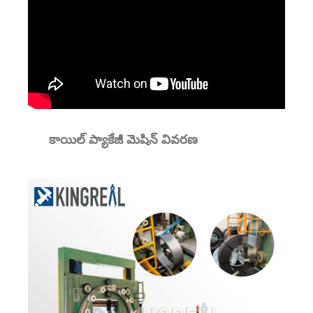
కాయిల్ ప్యాకేజీ మెషిన్ వివరణ