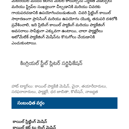
మెటీరియల్ మందం కలిగిన మెటల్ కాయిల్స్‌ను నిర్దేశిత వెడల్పులు
మరియు స్ట్రిప్‌ల సంఖ్యలుగా చీల్చడానికి మరియు చివరకు
గాయపరచడానికి ఉపయోగించబడుతుంది. చివరి స్లిట్టింగ్ కాయిల్
సాధారణంగా ప్రాసెసింగ్ మరియు ఉపయోగం యొక్క తదుపరి దశలోకి
ప్రవేశించాలి, ఇది స్లిటింగ్ కాయిల్ ప్యాకింగ్ మరియు ప్యాకేజింగ్
అవసరాలు సాపేక్షంగా ఎక్కువగా ఉంటాయి, చాలా ఫ్యాక్టరీలు
ఆటోమేటిక్ ప్యాకేజింగ్ మెషీన్‌ను కొనుగోలు చేయడానికి
ఎంచుకుంటాయి.
కింగ్రియల్ స్టీల్ స్లిటర్ సర్టిఫికేషన్
హాట్ ట్యాగ్‌లు: కాయిల్ ప్యాకేజీ మెషిన్, చైనా, తయారీదారులు,
సరఫరాదారులు, ఫ్యాక్టరీ, ధర జాబితా, కొటేషన్, నాణ్యత
సంబంధిత వర్గం
కాయిల్ స్లిట్టింగ్ మెషిన్
కాయిల్ కట్ టు లెంగ్త్ మెషిన్