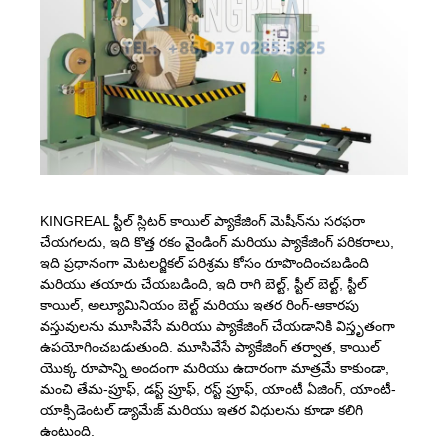
KINGREAL స్టీల్ స్లిటర్ కాయిల్ ప్యాకేజింగ్ మెషీన్‌ను సరఫరా
చేయగలదు, ఇది కొత్త రకం వైండింగ్ మరియు ప్యాకేజింగ్ పరికరాలు,
ఇది ప్రధానంగా మెటలర్జికల్ పరిశ్రమ కోసం రూపొందించబడింది
మరియు తయారు చేయబడింది, ఇది రాగి బెల్ట్, స్టీల్ బెల్ట్, స్టీల్
కాయిల్, అల్యూమినియం బెల్ట్ మరియు ఇతర రింగ్-ఆకారపు
వస్తువులను మూసివేసే మరియు ప్యాకేజింగ్ చేయడానికి విస్తృతంగా
ఉపయోగించబడుతుంది. మూసివేసే ప్యాకేజింగ్ తర్వాత, కాయిల్
యొక్క రూపాన్ని అందంగా మరియు ఉదారంగా మాత్రమే కాకుండా,
మంచి తేమ-ప్రూఫ్, డస్ట్ ప్రూఫ్, రస్ట్ ప్రూఫ్, యాంటీ ఏజింగ్, యాంటీ-
యాక్సిడెంటల్ డ్యామేజ్ మరియు ఇతర విధులను కూడా కలిగి
ఉంటుంది.