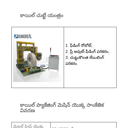
కాయిల్ చుట్టే యంత్రం
1. ఫీడింగ్ రోబోట్;
2. ప్రీ అవుట్-ఫీడింగ్ పరికరం;
3. చుట్టుకొలత లేబులింగ్
పరికరం.
కాయిల్ ప్యాకేజింగ్ మెషిన్ యొక్క సాంకేతిక
వివరణ
మెటల్ స్ట్రిప్ యొక్క