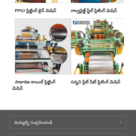
PPGI స్లిట్టింగ్ లైన్ మెషిన్
గాల్వనైజ్డ్ స్టీల్ స్లిటింగ్ మెషిన్
సాధారణ కాయిల్ స్లిట్టింగ్
సన్నని ప్లేట్ షీట్ స్లిటింగ్ మెషిన్
మెషిన్
మమ్మల్ని సంప్రదించండి