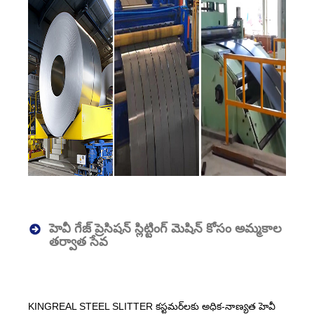
హెవీ గేజ్ ప్రెసిషన్ స్లిట్టింగ్ మెషిన్ కోసం అమ్మకాల
తర్వాత సేవ
KINGREAL STEEL SLITTER కస్టమర్‌లకు అధిక-నాణ్యత హెవీ