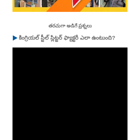
తరచుగా అడిగే ప్రశ్నలు
కింగ్రియల్ స్టీల్ స్లిట్టర్ ఫ్యాక్టరీ ఎలా ఉంటుంది?