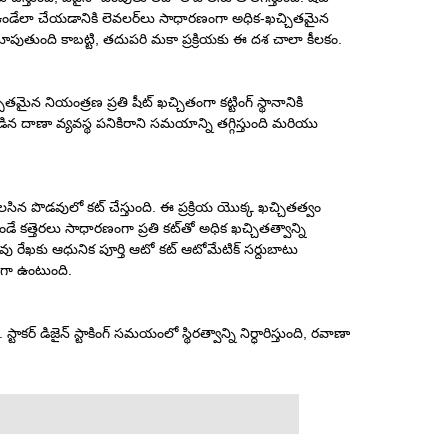
 ఉండేలా చేయడానికి లెవలర్‌లు సాధారణంగా అధిక-ఖచ్చితమైన
ూపుతుంది కాబట్టి, తదుపరి మకా ప్రక్రియకు ఈ దశ చాలా కీలకం.
ితమైన నియంత్రణ ప్రతి షీట్ ఖచ్చితంగా కట్టింగ్ స్థానానికి
చబడిన దాణా వ్యవస్థ పనికిరాని సమయాన్ని తగ్గిస్తుంది మరియు
సిన పొడవులో కట్ చేస్తుంది. ఈ ప్రక్రియ యొక్క ఖచ్చితత్వం
 ఉండే కత్తెరలు సాధారణంగా ప్రతి కట్‌తో అధిక ఖచ్చితత్వాన్ని
డవు రేఖకు ఆధునిక పూర్తి ఆటో కట్ ఆటోమేటిక్ సర్దుబాటు
గా ఉంటుంది.
ాకర్ డిజైన్ స్టాకింగ్ సమయంలో స్థిరత్వాన్ని నిర్ధారిస్తుంది, రవాణా