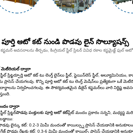
 పూర్తి ఆటో కట్ నుండి పొడవు లైన్ సొల్యూషన్స్
న కస్టమర్ అవసరాలను తీర్చడం, కింగ్రియల్ స్టీల్ స్లిటర్ వివిధ రకాల కస్టమైజ్డ్ ఫుల్ ఆటో
 మెటీరియల్ ద్వారా
 స్టీల్ స్లిట్టర్పూర్తి ఆటో కట్ టు లెంగ్త్ లైన్‌లు స్టీల్, స్టెయిన్‌లెస్ స్టీల్, అల్యూమిని
ు ప్రాసెస్ చేయగలవు. కొన్ని పూర్తి ఆటో కట్ టు లెంగ్త్ మెషీన్‌లు ప్రత్యేకంగా ఒకే మ
ర్థాలను నిర్వహించగలవు. ఈ సౌకర్యవంతమైన డిజైన్ కస్టమర్‌లు వారి నిర్దిష్ట 
తుంది.
 మందం ద్వారా
టీల్ స్లిట్టర్
పొడవు పంక్తులకు పూర్తి ఆటో కట్
ప్లేట్ మందం ప్రకారం సన్నని, మధ్యస్థ 
చబడ్డాయి:
్ పొడవు లైన్కు కట్: 0.2-3 మిమీ మందంతో కాయిల్స్ను ప్రాసెస్ చేయడానికి అనుకూలం
ేజ్ పొడవు రేఖకు కట్: 0.3-6 మిమీ మందంతో కాయిల్స్ ప్రాసెస్ చేయడానికి అనుక