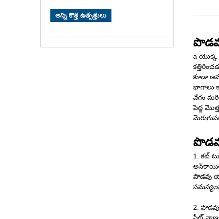
అన్ని కొత్త ఉత్పత్తులు
పొడవ
a యొక్క ప
కత్తిరిం
కూడా అవసర
భాగాలు కా
వేగం మరి
పెద్ద మొత
మెరుగుపర
పొడవు
1. కట్ టు
అన్‌కాయి
పొడవు యంత
సమస్యలను 
2. పొడవు
షీట్ నాణ