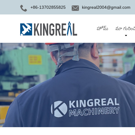
+86-13702855825
kingreal2004@gmail.com
హోమ్
మా గురించ