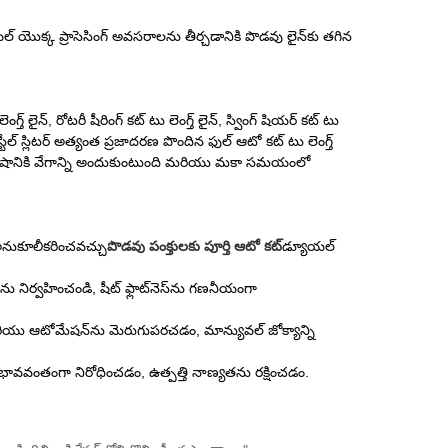
ొక్క ప్రాసెసింగ్ అవసరాలను తీర్చడానికి పొడవు లైన్‌కు తగిన
్ లైన్, రోటరీ షీరింగ్ కట్ టు లెంగ్త్ లైన్, స్వింగ్ షియర్ కట్ టు
ియల్ స్టీల్ స్లిటర్ అత్యంత ప్రజాదరణ పొందిన ఫుల్ ఆటో కట్ టు లెంగ్త్
ీ/నిమిషానికి వేగాన్ని అందుకుంటుంది మరియు మకా సమయంలో
 అనుకూలీకరించవచ్చు
పొడవు పంక్తులకు పూర్తి ఆటో కట్
డ్యూయల్
ను నిర్వహించండి, షీట్ ఫ్లాట్‌నెస్‌ను గణనీయంగా
యం మరియు ఆటోమేషన్‌ను మెరుగుపరచడం, మాన్యువల్ జోక్యాన్ని
్రభావవంతంగా నిరోధించడం, ఉత్పత్తి నాణ్యతను రక్షించడం.