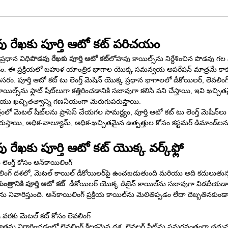
ు రేఖకు పూర్తి ఆటో కట్ పరిచయం
్రధాన విధి
పొడవు రేఖకు పూర్తి ఆటో కట్
లోహపు కాయిల్స్‌ను నిర్దేశించిన పొడవు గ
చడం. ఈ ప్రక్రియలో బహుళ యాంత్రిక భాగాల యొక్క సమన్వయ ఆపరేషన్ మాత్రమే క
ం. పూర్తి ఆటో కట్ టు లెంగ్త్ మెషిన్ యొక్క ప్రధాన భాగాలలో డీకోయిలర్, లెవలింగ్ 
యిల్స్‌ను ఫ్లాట్ షీట్‌లుగా కత్తిరించడానికి సజావుగా కలిసి పని చేస్తాయి, ఇవి ఖచ
యు ఖచ్చితత్వాన్ని గణనీయంగా మెరుగుపరుస్తాయి.
్తంలో మెటల్ షీట్‌లను ప్రాసెస్ చేయగల సామర్థ్యం, ​​పూర్తి ఆటో కట్ టు లెంగ్త్ మెషీన్‌లు
ుస్తాయి, అధిక-వాల్యూమ్, అధిక-ఖచ్చితమైన ఉత్పత్తుల కోసం కస్టమర్ డిమాండ్‌లన
 రేఖకు పూర్తి ఆటో కట్ యొక్క వర్క్‌ఫ్లో
 లెంగ్త్ కోసం అన్‌కాయిలింగ్
లింగ్ దశలో, మెటల్ కాయిల్ డీకోయిలర్‌పై ఉంచబడుతుంది మరియు అది కదులుతున
్రానికి పూర్తి ఆటో కట్
. డీకోయిలర్ యొక్క డిజైన్ కాయిల్‌ను సజావుగా విడదీయడాన్న
నివారిస్తుంది. అన్‌కాయిలింగ్ ప్రక్రియ కాయిల్‌ను మెలితిప్పడం లేదా దెబ్బతినకుండా
 వరకు మెటల్ కట్ కోసం లెవలింగ్
్యతను నిర్ధారించడంలో లెవలింగ్ కీలకమైన దశ. లెవలర్ షీట్‌ను సమర్థవంతంగా చదును 