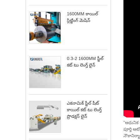
1600MM కాయిల్
స్లిట్టింగ్ మెషిన్
0.3-2 1600MM స్టీల్
కట్ టు లెంగ్త్ లైన్
ఎకనామిక్ స్టీల్ షీట్
కాయిల్ కట్ టు లెంగ్త్
ప్రొడక్షన్ లైన్
"ఆధునిక 
పూర్తి ఆట
నౌకానిర్