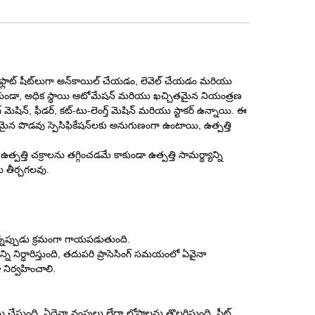
ల ఫ్లాట్ షీట్‌లుగా అన్‌కాయిల్ చేయడం, లెవెల్ చేయడం మరియు
ాకుండా, అధిక స్థాయి ఆటోమేషన్ మరియు ఖచ్చితమైన నియంత్రణ
మెషిన్, ఫీడర్, కట్-టు-లెంగ్త్ మెషిన్ మరియు స్టాకర్ ఉన్నాయి. ఈ
్చితమైన పొడవు స్పెసిఫికేషన్‌లకు అనుగుణంగా ఉంటాయి, ఉత్పత్తి
 ఉత్పత్తి చక్రాలను తగ్గించడమే కాకుండా ఉత్పత్తి సామర్థ్యాన్ని
ు తీర్చగలవు.
్నప్పుడు క్రమంగా గాయపడుతుంది.
ి నిర్ధారిస్తుంది, తదుపరి ప్రాసెసింగ్ సమయంలో ఏవైనా
 నిర్వహించాలి.
చేస్తుంది, ఏదైనా వంపులు లేదా లోపాలను తొలగిస్తుంది. షీట్