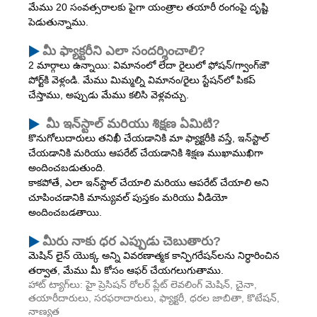
మేము 20 సంవత్సరాలకు పైగా యంత్రాల తయారీ రంగంపై దృష్టి
పెడుతున్నాము.
మీ ఫ్యాక్టరీని ఎలా సందర్శించాలి?
2 మార్గాలు ఉన్నాయి: విమానంలో లేదా రైలులో ఫోషన్/గ్వాంగ్‌జౌ
పోర్ట్‌కి వెళ్లండి. మేము మిమ్మల్ని విమానం/రైలు స్టేషన్‌లో పికప్
చేస్తాము, అప్పుడు మేము కలిసి వెళ్లవచ్చు.
మీ ఇన్‌స్టాల్ మరియు శిక్షణ ఏమిటి?
కొనుగోలుదారులు తనిఖీ చేయడానికి మా ఫ్యాక్టరీకి వస్తే, ఇన్‌స్టాల్
చేయడానికి మరియు ఆపరేట్ చేయడానికి శిక్షణ ముఖాముఖిగా
అందించబడుతుంది.
కాకపోతే, ఎలా ఇన్‌స్టాల్ చేయాలి మరియు ఆపరేట్ చేయాలి అని
చూపించడానికి మాన్యువల్ పుస్తకం మరియు వీడియో
అందించబడతాయి.
మీరు నాకు ధర ఎప్పుడు చెబుతారు?
మెషిన్ లైన్ యొక్క అన్ని వివరణాత్మక కాన్ఫిగరేషన్‌లను నిర్ధారించిన
తర్వాత, మేము మీ కోసం ఆఫర్ చేయగలుగుతాము.
హాట్ ట్యాగ్‌లు: హై ప్రెసిషన్ రోలర్ ప్లేట్ లెవలింగ్ మెషిన్, చైనా,
తయారీదారులు, సరఫరాదారులు, ఫ్యాక్టరీ, ధరల జాబితా, కొటేషన్,
నాణ్యత