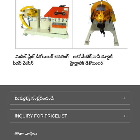
మిడిల్-ప్లేట్ డీకోయిలర్ లెవలింగ్
ఆటోమేటిక్ హెవీ డ్యూటీ
ఫీడర్ మెషిన్
హైడ్రాలిక్ డీకోయిలర్
మమ్మల్ని సంప్రదించండి
INQUIRY FOR PRICELIST
తాజా వార్తలు