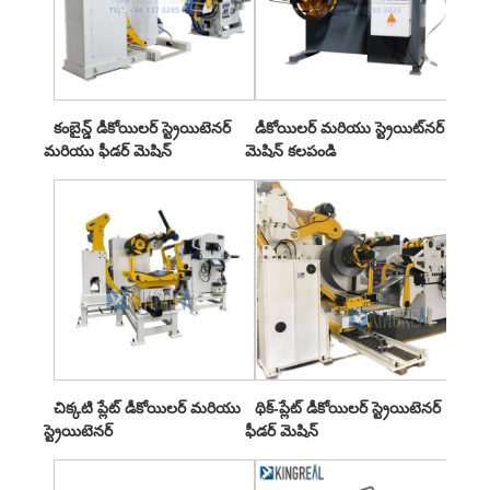
కంబైన్డ్ డీకోయిలర్ స్ట్రెయిటెనర్
డీకోయిలర్ మరియు స్ట్రెయిట్‌నర్
మరియు ఫీడర్ మెషిన్
మెషిన్ కలపండి
చిక్కటి ప్లేట్ డీకోయిలర్ మరియు
థిక్-ప్లేట్ డీకోయిలర్ స్ట్రెయిటెనర్
స్ట్రెయిటెనర్
ఫీడర్ మెషిన్