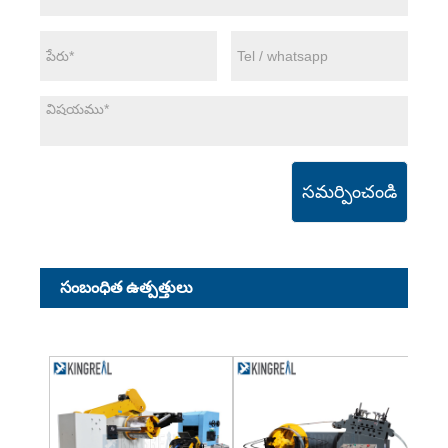
సమర్పించండి
సంబంధిత ఉత్పత్తులు