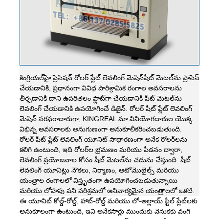
కింగ్రియల్
షీట్ మెటల్‌ను ప్రాసెస్
హై ప్రెసిషన్ రోలర్ ప్లేట్ లెవలింగ్ మెషిన్
చేయడానికి, ప్రధానంగా వివిధ పారిశ్రామిక రంగాల అవసరాలను
తీర్చడానికి దాని ఉపరితలం ఫ్లాట్‌గా చేయడానికి షీట్ మెటల్‌ను
లెవలింగ్ చేయడానికి ఉపయోగించే డిజైన్. రోలర్ షీట్ ప్లేట్ లెవలింగ్
మెషిన్ సరఫరాదారుగా, KINGREAL మా వినియోగదారుల యొక్క
విభిన్న అవసరాలకు అనుగుణంగా అనుకూలీకరించబడుతుంది.
రోలర్ షీట్ ప్లేట్ లెవలింగ్ యూనిట్ సాధారణంగా అనేక రోలర్‌లను
కలిగి ఉంటుంది, ఇది రోలర్‌ల భ్రమణం మరియు పీడనం ద్వారా,
లెవలింగ్ ప్రయోజనాల కోసం షీట్ మెటల్‌ను చదును చేస్తుంది. షీట్
లెవలింగ్ యూనిట్లు నౌకలు, నిర్మాణం, ఆటోమొబైల్స్ మరియు
యంత్రాల రంగాలలో విస్తృతంగా ఉపయోగించబడుతున్నాయి
మరియు లోహపు పని పరిశ్రమలో అనివార్యమైన యంత్రాలలో ఒకటి.
ఈ యూనిట్ కోల్డ్-రోల్డ్, హాట్-రోల్డ్ మరియు లో-అల్లాయ్ స్టీల్ ప్లేట్‌లకు
అనుకూలంగా ఉంటుంది, ఇవి అనేకసార్లు ముందుకు వెనుకకు వంగి