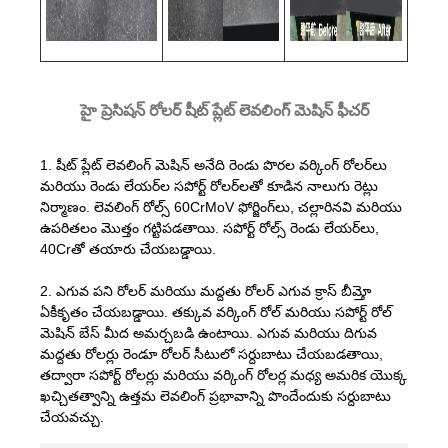
హై ప్రెసిషన్ రోలర్ షీట్ ప్లేట్ లెవలింగ్ మెషిన్ ఫీచర్
1. షీట్ ప్లేట్ లెవలింగ్ మెషిన్ అనేది రెండు పొరల వర్కింగ్ రోలర్‌లు
మరియు రెండు లేయర్‌ల సపోర్ట్ రోలర్‌లతో కూడిన నాలుగు రెట్లు
నిర్మాణం. లెవలింగ్ రోల్స్ 60CrMoV ఫోర్జింగ్‌లు, చల్లారినవి మరియు
ఉపరితలం మొత్తం గట్టిపడతాయి. సపోర్ట్ రోల్స్ రెండు లేయర్‌లు,
40Crతో తయారు చేయబడ్డాయి.
2. ఎగువ పని రోలర్ మరియు మద్దతు రోలర్ ఎగువ క్రాస్ బీమ్తో
ఏకీకృతం చేయబడ్డాయి. తక్కువ వర్కింగ్ రోల్ మరియు సపోర్ట్ రోల్
మెషిన్ బేస్ మీద అమర్చబడి ఉంటాయి. ఎగువ మరియు దిగువ
మద్దతు రోలర్లు రెండూ రోలర్ సీటులో సర్దుబాటు చేయబడతాయి,
తద్వారా సపోర్ట్ రోలర్లు మరియు వర్కింగ్ రోలర్ల మధ్య అమరిక యొక్క
ఖచ్చితత్వాన్ని ఉత్తమ లెవలింగ్ ప్రభావాన్ని పొందేందుకు సర్దుబాటు
చేయవచ్చు.