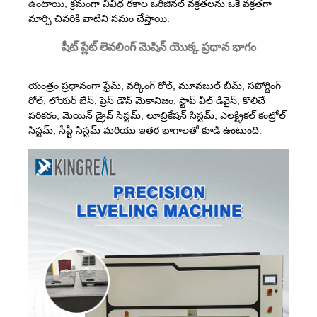
ఉంటాయి, క్రమంగా వివిధ రకాల ఒరిజినల్ వక్రతలను ఒకే వక్రతగా
మార్చి చివరికి వాటిని సమం చేస్తాయి.
షీట్ ప్లేట్ లెవలింగ్ మెషిన్ యొక్క ప్రధాన భాగం
యంత్రం ప్రధానంగా ఫ్రేమ్, వర్కింగ్ రోల్, మూవబుల్ బీమ్, సపోర్టింగ్
రోల్, లోయర్ బేస్, ప్రెస్ డౌన్ మెకానిజం, స్టాప్ వీల్ డివైస్, కొలిచే
పరికరం, మెయిన్ డ్రైవ్ సిస్టమ్, లూబ్రికేషన్ సిస్టమ్, ఎలక్ట్రికల్ కంట్రోల్
సిస్టమ్, సేఫ్టీ సిస్టమ్ మరియు ఇతర భాగాలతో కూడి ఉంటుంది.