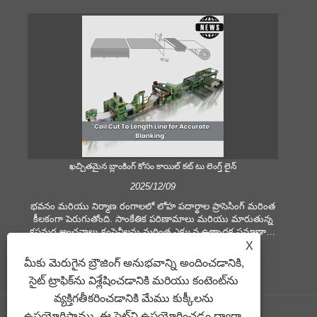
ఖచ్చితమైన బ్లాంకింగ్ కోసం కాయిల్ కట్ టు లెంగ్త్ లైన్
స
2025/12/09
భవనం మరియు నిర్మాణ రంగాలలో లోహ పదార్థాల ప్రాసెసింగ్ మరింత
కీలకంగా పెరుగుతోంది. సాంకేతిక పరిణామాలు మరియు మారుతున్న
కీ
కస్టమర్ల అంచనాలు కంపెనీలను మరింత ఎక్కువ ఉత్పాదక ప్రమాణాలు
ము
మరియు నాణ్యత డిమాండ్‌లను అందుకోవడానికి బలవంతం చేస్తాయి.
సమ
X
సాంప్రదాయిక చేతి ప్రాసెసింగ్ పద్ధతులు సమకాలీన పరిశ్రమ
షీట
మీకు మెరుగైన బ్రౌజింగ్ అనుభవాన్ని అందించడానికి,
అవసరాలను తీర్చడానికి సరిపోవు, ప్రత్యేకించి గొప్ప ఖచ్చితత్వం
సైట్ ట్రాఫిక్‌ను విశ్లేషించడానికి మరియు కంటెంట్‌ను
మరియు సామర్థ్యం కోసం. అందువల్ల, కాయిల్ కట్ టు లెంగ్త్ లైన్
ఉపయ
కాయిల్ ప్రాసెసింగ్ పరికరంగా ఉద్భవించింది.
వ్యక్తిగతీకరించడానికి మేము కుక్కీలను
ఉపయోగిస్తాము. ఈ సైట్‌ని ఉపయోగించడం ద్వారా,