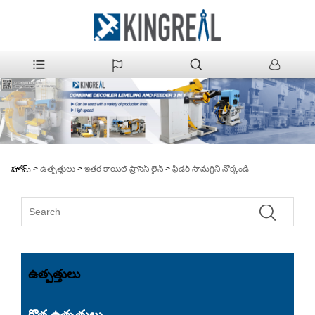
>
ఉత్పత్తులు
>
ఇతర కాయిల్ ప్రాసెస్ లైన్
>
ఫీడర్ సామగ్రిని నొక్కండి
హోమ్
ఉత్పత్తులు