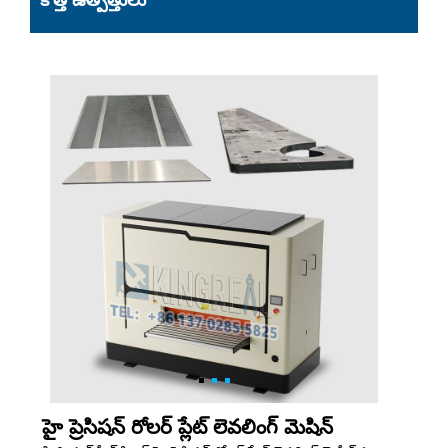
కొత్త ఉత్పత్తులు
హై ప్రెసిషన్ రోలర్ ప్లేట్ లెవలింగ్ మెషిన్