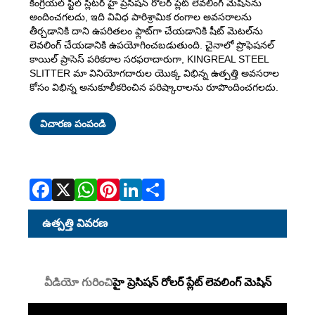
కింగ్రియల్ స్టీల్ స్లిటర్ హై ప్రెసిషన్ రోలర్ ప్లేట్ లెవలింగ్ మెషీన్‌ను
అందించగలదు, ఇది వివిధ పారిశ్రామిక రంగాల అవసరాలను
తీర్చడానికి దాని ఉపరితలం ఫ్లాట్‌గా చేయడానికి షీట్ మెటల్‌ను
లెవలింగ్ చేయడానికి ఉపయోగించబడుతుంది. చైనాలో ప్రొఫెషనల్
కాయిల్ ప్రాసెస్ పరికరాల సరఫరాదారుగా, KINGREAL STEEL
SLITTER మా వినియోగదారుల యొక్క విభిన్న ఉత్పత్తి అవసరాల
కోసం విభిన్న అనుకూలీకరించిన పరిష్కారాలను రూపొందించగలదు.
Facebook
X
WhatsApp
Pinterest
LinkedIn
Share
విచారణ పంపండి
ఉత్పత్తి వివరణ
వీడియో గురించి
హై ప్రెసిషన్ రోలర్ ప్లేట్ లెవలింగ్ మెషిన్