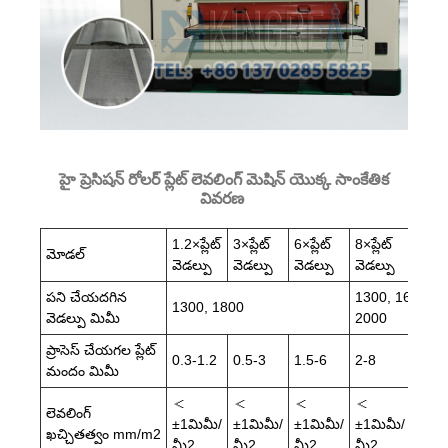
హై ప్రెసిషన్ రోలర్ ప్లేట్ లెవలింగ్ మెషిన్ యొక్క సాంకేతిక
వివరణ
1.2×ప్లేట్
3×ప్లేట్
6×ప్లేట్
8×ప్లేట్
12×ప్ల
మోడల్
వెడల్పు
వెడల్పు
వెడల్పు
వెడల్పు
వెడల్
పని చేయదగిన
1300, 1600,
1300, 1800
వెడల్పు మిమీ
2000
ప్రాసెస్ చేయగల ప్లేట్
0.3-1.2
0.5-3
1.5-6
2-8
3-12
మందం మిమీ
＜
＜
＜
＜
＜
లెవలింగ్
±1మిమీ/
±1మిమీ/
±1మిమీ/
±1మిమీ/
±1మి
ఖచ్చితత్వం mm/m2
మీ2
మీ2
మీ2
మీ2
మీ2