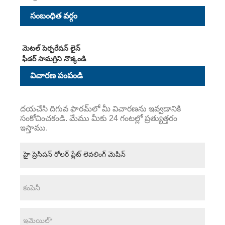
సంబంధిత వర్గం
మెటల్ పెర్ఫరేషన్ లైన్
ఫీడర్ సామగ్రిని నొక్కండి
విచారణ పంపండి
దయచేసి దిగువ ఫారమ్‌లో మీ విచారణను ఇవ్వడానికి
సంకోచించకండి. మేము మీకు 24 గంటల్లో ప్రత్యుత్తరం
ఇస్తాము.