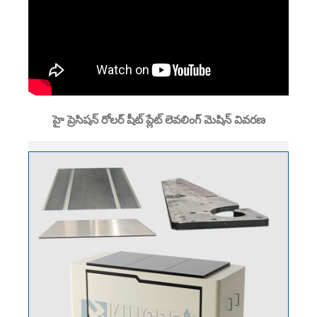
హై ప్రెసిషన్ రోలర్ షీట్ ప్లేట్ లెవలింగ్ మెషిన్ వివరణ