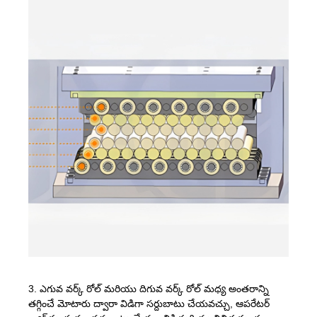
3. ఎగువ వర్క్ రోల్ మరియు దిగువ వర్క్ రోల్ మధ్య అంతరాన్ని
తగ్గించే మోటారు ద్వారా విడిగా సర్దుబాటు చేయవచ్చు, ఆపరేటర్