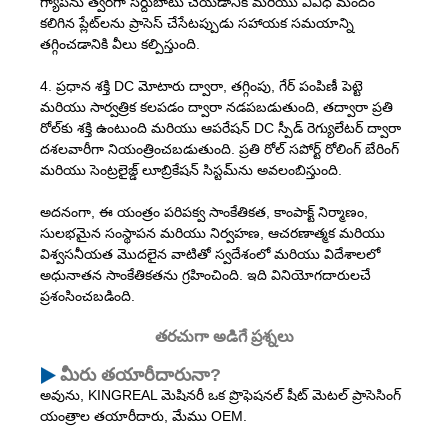
గ్యాప్‌ను త్వరగా సర్దుబాటు చేయడానికి మరియు వివిధ మందం
కలిగిన ప్లేట్‌లను ప్రాసెస్ చేసేటప్పుడు సహాయక సమయాన్ని
తగ్గించడానికి వీలు కల్పిస్తుంది.
4. ప్రధాన శక్తి DC మోటారు ద్వారా, తగ్గింపు, గేర్ పంపిణీ పెట్టె
మరియు సార్వత్రిక కలపడం ద్వారా నడపబడుతుంది, తద్వారా ప్రతి
రోల్‌కు శక్తి ఉంటుంది మరియు ఆపరేషన్ DC స్పీడ్ రెగ్యులేటర్ ద్వారా
దశలవారీగా నియంత్రించబడుతుంది. ప్రతి రోల్ సపోర్ట్ రోలింగ్ బేరింగ్
మరియు సెంట్రలైజ్డ్ లూబ్రికేషన్ సిస్టమ్‌ను అవలంబిస్తుంది.
అదనంగా, ఈ యంత్రం పరిపక్వ సాంకేతికత, కాంపాక్ట్ నిర్మాణం,
సులభమైన సంస్థాపన మరియు నిర్వహణ, ఆచరణాత్మక మరియు
విశ్వసనీయత మొదలైన వాటితో స్వదేశంలో మరియు విదేశాలలో
అధునాతన సాంకేతికతను గ్రహించింది. ఇది వినియోగదారులచే
ప్రశంసించబడింది.
తరచుగా అడిగే ప్రశ్నలు
మీరు తయారీదారునా?
అవును, KINGREAL మెషినరీ ఒక ప్రొఫెషనల్ షీట్ మెటల్ ప్రాసెసింగ్
యంత్రాల తయారీదారు, మేము OEM.