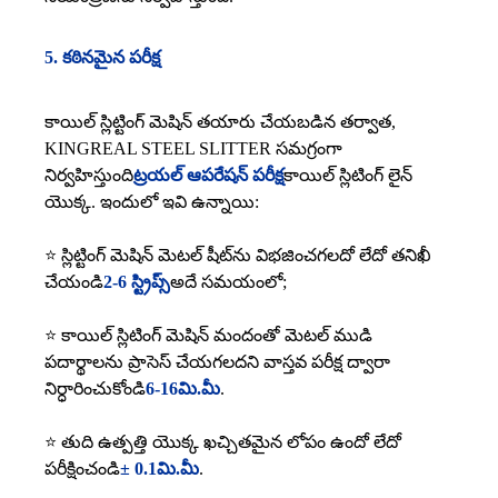
5. కఠినమైన పరీక్ష
కాయిల్ స్లిట్టింగ్ మెషిన్ తయారు చేయబడిన తర్వాత,
KINGREAL STEEL SLITTER సమగ్రంగా
నిర్వహిస్తుంది
ట్రయల్ ఆపరేషన్ పరీక్ష
కాయిల్ స్లిటింగ్ లైన్
యొక్క. ఇందులో ఇవి ఉన్నాయి:
⭐ స్లిట్టింగ్ మెషిన్ మెటల్ షీట్‌ను విభజించగలదో లేదో తనిఖీ
చేయండి
2-6 స్ట్రిప్స్
అదే సమయంలో;
⭐ కాయిల్ స్లిటింగ్ మెషిన్ మందంతో మెటల్ ముడి
పదార్థాలను ప్రాసెస్ చేయగలదని వాస్తవ పరీక్ష ద్వారా
నిర్ధారించుకోండి
6-16మి.మీ
.
⭐ తుది ఉత్పత్తి యొక్క ఖచ్చితమైన లోపం ఉందో లేదో
పరీక్షించండి
± 0.1మి.మీ
.