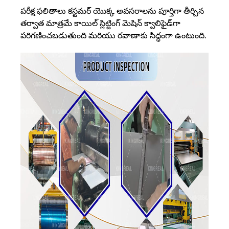
పరీక్ష ఫలితాలు కస్టమర్ యొక్క అవసరాలను పూర్తిగా తీర్చిన
తర్వాత మాత్రమే కాయిల్ స్లిట్టింగ్ మెషిన్ క్వాలిఫైడ్‌గా
పరిగణించబడుతుంది మరియు రవాణాకు సిద్ధంగా ఉంటుంది.