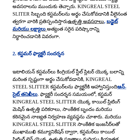
అవసరాలను ముందుకు తెచ్చారు. KINGREAL STEEL
SLITER సిబ్బంది కస్టమర్‌లను అర్థం చేసుకోవడానికి వీలైనంత
త్వరగా వారికి ప్రతిస్పందిస్తారు
ఉత్పత్తి అవసరాలు
,
బడ్జెట్
మరియు లక్ష్యాలు
అత్యంత సరైన పరిష్కారాన్ని
నిర్ధారించడానికి వివరంగా.
2. కస్టమర్ ఫ్యాక్టరీ సందర్శన
ఇటాలియన్ కస్టమర్‌లు కింగ్రియల్ స్టీల్ స్లిటర్ యొక్క బలాన్ని
మరింత స్పష్టంగా అర్థం చేసుకోవడానికి, KINGREAL
STEEL SLITTER కస్టమర్‌లను ఫ్యాక్టరీకి ఆహ్వానిస్తుంది
ఆన్-
సైట్ తనిఖీలు
. ఫ్యాక్టరీ సందర్శన సమయంలో, కస్టమర్
KINGREAL STEEL SLITTER యొక్క కాయిల్ స్లిటింగ్
మెషిన్ ఉత్పత్తి పరికరాలు, సాంకేతిక బృందం మరియు
కఠినమైన నాణ్యత నిర్వహణ వ్యవస్థను చూశారు. మరియు
KINGREAL STEEL SLITTER సాంకేతిక ఇంజనీర్‌లతో
ముఖాముఖి కమ్యూనికేషన్ ద్వారా, కస్టమర్‌లు కాయిల్
స్లిట్టింగ్ లైన్ యొక్క ఉత్పత్తి సూత్రాలు మరియు క్రియాత్మక