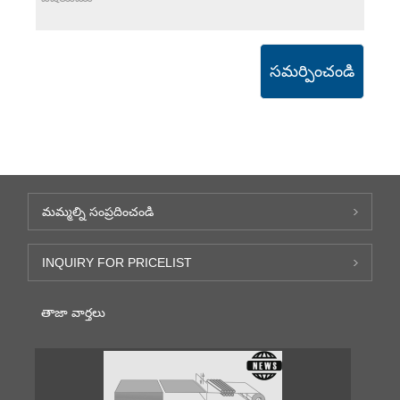
సమర్పించండి
మమ్మల్ని సంప్రదించండి
INQUIRY FOR PRICELIST
తాజా వార్తలు