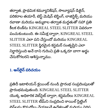
తర్వాత, ప్రాథమిక కమ్యూనికేషన్, సొల్యూషన్ డిజైన్,
పరికరాల తయారీ, టెస్ట్ మెషిన్ టెస్టింగ్, లాజిస్టిక్స్ మరియు
రవాణా మరియు అమ్మకాల తర్వాత మద్దతుతో సహా ప్రతి
కీలక లింక్‌ను KINGREAL STEEL SLITTER వివరంగా
పంచుకుంటుంది. ఈ సమీక్ష ద్వారా, KINGREAL STEEL
SLITTER ఎలా పని చేస్తుందో మరియు KINGREAL
STEEL SLITTER స్థిరమైన కస్టమర్ సంతృప్తిని ఎలా
నిర్ధారిస్తుంది అనే దాని గురించి ప్రతి ఒక్కరూ బాగా అర్థం
చేసుకోగలరని ఆశిస్తున్నాము.
1. ఆన్‌లైన్ పరిచయం
ప్రతిదీ ఇటాలియన్ క్లయింట్ నుండి ప్రారంభ సంప్రదింపులతో
ప్రారంభమవుతుంది. KINGREAL STEEL SLITTER
యొక్క అధికారిక వెబ్‌సైట్ ద్వారా, కస్టమర్‌లు KINGREAL
STEEL SLITTER టీమ్‌ని సంప్రదించి కాయిల్ స్లిట్టింగ్
లైన్‌లను కొనుగోలు చేయాలనే ఉద్దేశ్యంతో మరియు నిర్దిష్ట