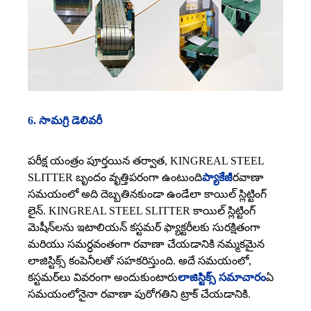
6. సామగ్రి డెలివరీ
పరీక్ష యంత్రం పూర్తయిన తర్వాత, KINGREAL STEEL
SLITTER బృందం వృత్తిపరంగా ఉంటుంది
ప్యాకేజీ
రవాణా
సమయంలో అది దెబ్బతినకుండా ఉండేలా కాయిల్ స్లిట్టింగ్
లైన్. KINGREAL STEEL SLITTER కాయిల్ స్లిట్టింగ్
మెషీన్‌లను ఇటాలియన్ కస్టమర్ ఫ్యాక్టరీలకు సురక్షితంగా
మరియు సమర్ధవంతంగా రవాణా చేయడానికి నమ్మకమైన
లాజిస్టిక్స్ కంపెనీలతో సహకరిస్తుంది. అదే సమయంలో,
కస్టమర్‌లు వివరంగా అందుకుంటారు
లాజిస్టిక్స్ సమాచారం
ఏ
సమయంలోనైనా రవాణా పురోగతిని ట్రాక్ చేయడానికి.