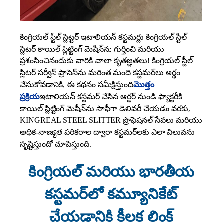
కింగ్రియల్ స్టీల్ స్లిట్టర్ ఇటాలియన్ కస్టమర్లు కింగ్రియల్ స్టీల్
స్లిటర్ కాయిల్ స్లిట్టింగ్ మెషీన్‌ను గుర్తించి మరియు
ప్రశంసించినందుకు వారికి చాలా కృతజ్ఞతలు! కింగ్రియల్ స్టీల్
స్లిటర్ సర్వీస్ ప్రాసెస్‌ను మరింత మంది కస్టమర్‌లు అర్థం
చేసుకోవడానికి, ఈ కథనం సమీక్షిస్తుంది
మొత్తం
ప్రక్రియ
ఇటాలియన్ కస్టమర్ చేసిన ఆర్డర్ నుండి ఫ్యాక్టరీకి
కాయిల్ స్లిట్టింగ్ మెషీన్‌ను సాఫీగా డెలివరీ చేయడం వరకు,
KINGREAL STEEL SLITTER ప్రొఫెషనల్ సేవలు మరియు
అధిక-నాణ్యత పరికరాల ద్వారా కస్టమర్‌లకు ఎలా విలువను
సృష్టిస్తుందో చూపిస్తుంది.
కింగ్రియల్ మరియు భారతీయ
కస్టమర్‌లో కమ్యూనికేట్
చేయడానికి కీలక లింక్