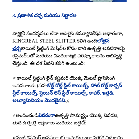
3. ప్రణాళిక చర్చ మరియు నిర్ధారణ
ఫ్యాక్టరీ సందర్శనలు లేదా ఆన్‌లైన్ కమ్యూనికేషన్ ఆధారంగా,
KINGREAL STEEL SLITTER కలిగి ఉంది
లోతైన
చర్చ
కాయిల్ స్లిట్టింగ్ మెషీన్‌ల కోసం వారి ఉత్పత్తి అవసరాలపై
కస్టమర్‌లతో మరియు వివరణాత్మక పరిష్కారాలను అభివృద్ధి
చేస్తుంది. ఈ దశ వీటిని కలిగి ఉంటుంది:
⭐ కాయిల్ స్లిట్టింగ్ లైన్ కస్టమర్ యొక్క మెటల్ ప్రాసెసింగ్
అవసరాలకు (సహా
కోల్డ్ రోల్డ్ స్టీల్ కాయిల్స్, హాట్ రోల్డ్ కార్బన్
స్టీల్ కాయిల్స్, స్టెయిన్ లెస్ స్టీల్ కాయిల్స్, కాపర్, ఇత్తడి,
అల్యూమినియం మొదలైనవి
.);
⭐
అందించండి
వివరంగా
ఉత్పత్తి సామర్థ్యం యొక్క వివరణ,
తుది ఉత్పత్తి లక్షణాలు మరియు బడ్జెట్;
⭐
వంటి కస్టమర్ అవసరాలకు అనుగుణంగా పరికర విధులను