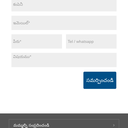
సమర్పించండి
మమ్మల్ని సంప్రదించండి