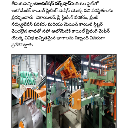
తీసుకువచ్చింది
ఆపరేషన్ వర్క్‌షాప్
మరియు సైట్‌లో
ఆటోమేటిక్ కాయిల్ స్లిటింగ్ మెషీన్ యొక్క పని పరిస్థితులను
ప్రదర్శించారు. డెకాయిలర్, ప్రీ-స్లిటింగ్ పరికరం, ఫ్రంట్
సర్క్యులేషన్ పరికరం మరియు మెయిన్ కాయిల్ స్లిట్టర్
మొదలైన వాటితో సహా ఆటోమేటిక్ కాయిల్ స్లిటింగ్ మెషీన్
యొక్క వివిధ ఖచ్చితమైన భాగాలను సిబ్బంది వివరంగా
ప్రవేశపెట్టారు.