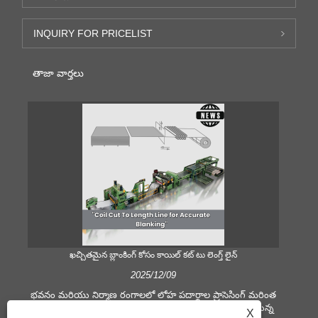
INQUIRY FOR PRICELIST
తాజా వార్తలు
ఖచ్చితమైన బ్లాంకింగ్ కోసం కాయిల్ కట్ టు లెంగ్త్ లైన్
స
2025/12/09
భవనం మరియు నిర్మాణ రంగాలలో లోహ పదార్థాల ప్రాసెసింగ్ మరింత
కీలకంగా పెరుగుతోంది. సాంకేతిక పరిణామాలు మరియు మారుతున్న
కీ
X