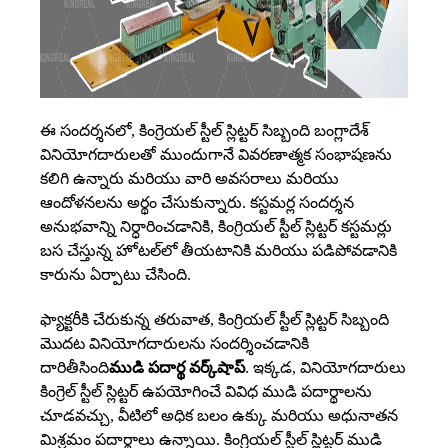
ఈ సందర్శనలో, కింగ్రెయల్ స్టీల్ స్లిట్టర్ సిబ్బంది బంగ్లాదేశ్
వినియోగదారులతో ముందుగానే వివరణాత్మక సంభాషణను
కలిగి ఉన్నారు మరియు వారి అవసరాలు మరియు
ఆందోళనలను అర్థం చేసుకున్నారు. కస్టమర్ల సందర్శన
అనుభవాన్ని నిర్ధారించడానికి, కింగ్రియల్ స్టీల్ స్లిట్టర్ కస్టమర్లు
బస చేస్తున్న హోటల్‌లో తీయటానికి మరియు పడిపోవడానికి
కారును ఏర్పాటు చేసింది.
ఫ్యాక్టరీకి చేరుకున్న తరువాత, కింగ్రియల్ స్టీల్ స్లిట్టర్ సిబ్బంది
మొదట వినియోగదారులను సందర్శించడానికి
దారితీసింది
ముడి పదార్థ వర్క్‌షాప్
. ఇక్కడ, వినియోగదారులు
కింగ్రెల్ స్టీల్ స్లిట్టర్ ఉపయోగించే వివిధ ముడి పదార్థాలను
చూడవచ్చు, వీటిలో అధిక బలం ఉక్కు మరియు అధునాతన
మిశ్రమం పదార్థాలు ఉన్నాయి. కింగ్రియల్ స్టీల్ స్లిట్టర్ ముడి