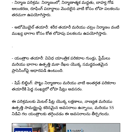
- నిర్మాణ పరిశ్రమ: నిర్మాణంలో, నిర్మాణాత్మక మద్దతు, బాహ్య గోడ
అలంకరణ, రూఫింగ్ పదార్థాలు మొదలైన వాటి కోసం లోహ పలకలను
తరచుగా ఉపయోగిస్తారు.
- ఆటోమొబైల్ తయారీ: శరీర తయారీ మరియు చట్రం నిర్మాణం వంటి
ముఖ్య భాగాల కోసం కోత లోహపు పలకలను ఉపయోగిస్తారు.
.
- యంత్రాల తయారీ: వివిధ యాంత్రిక పరికరాల గుండ్లు, ఫ్రేమ్‌లు
మరియు భాగాల ఉత్పత్తి మకా రేఖల యొక్క సమర్థవంతమైన
ప్రాసెసింగ్‌పై ఆధారపడి ఉంటుంది.
- షిప్ బిల్డింగ్: పొట్టు నిర్మాణాలు మరియు వాటి అంతర్గత పరికరాల
తయారీకి పెద్ద సంఖ్యలో లోహ షీట్లు అవసరం.
ఈ పరిశ్రమలకు మెటల్ షీట్ల యొక్క లక్షణాలు, నాణ్యత మరియు
ఉత్పత్తి సామర్థ్యంపై కఠినమైన అవసరాలు ఉన్నాయి, మరియు SS
నిడివి గల యంత్రాలకు తగ్గించడం ఈ అవసరాలను తీర్చగలదు.