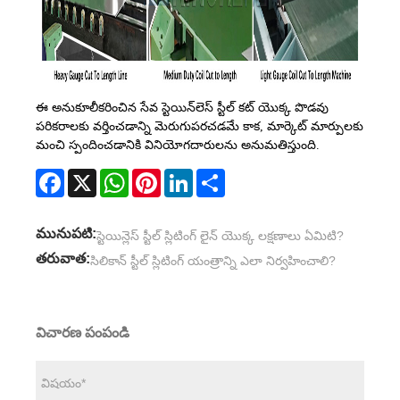
ఈ అనుకూలీకరించిన సేవ స్టెయిన్‌లెస్ స్టీల్ కట్ యొక్క పొడవు
పరికరాలకు వర్తించడాన్ని మెరుగుపరచడమే కాక, మార్కెట్ మార్పులకు
మంచి స్పందించడానికి వినియోగదారులను అనుమతిస్తుంది.
Facebook
X
WhatsApp
Pinterest
LinkedIn
Share
మునుపటి:
స్టెయిన్లెస్ స్టీల్ స్లిటింగ్ లైన్ యొక్క లక్షణాలు ఏమిటి?
తరువాత:
సిలికాన్ స్టీల్ స్లిటింగ్ యంత్రాన్ని ఎలా నిర్వహించాలి?
విచారణ పంపండి