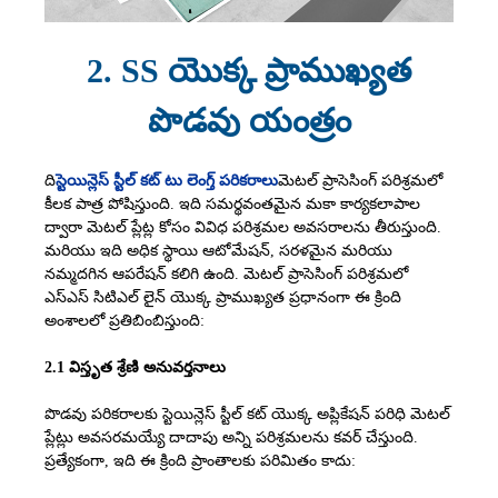
2. SS యొక్క ప్రాముఖ్యత
పొడవు యంత్రం
ది
స్టెయిన్లెస్ స్టీల్ కట్ టు లెంగ్త్ పరికరాలు
మెటల్ ప్రాసెసింగ్ పరిశ్రమలో
కీలక పాత్ర పోషిస్తుంది. ఇది సమర్థవంతమైన మకా కార్యకలాపాల
ద్వారా మెటల్ ప్లేట్ల కోసం వివిధ పరిశ్రమల అవసరాలను తీరుస్తుంది.
మరియు ఇది అధిక స్థాయి ఆటోమేషన్, సరళమైన మరియు
నమ్మదగిన ఆపరేషన్ కలిగి ఉంది. మెటల్ ప్రాసెసింగ్ పరిశ్రమలో
ఎస్ఎస్ సిటిఎల్ లైన్ యొక్క ప్రాముఖ్యత ప్రధానంగా ఈ క్రింది
అంశాలలో ప్రతిబింబిస్తుంది:
2.1 విస్తృత శ్రేణి అనువర్తనాలు
పొడవు పరికరాలకు స్టెయిన్లెస్ స్టీల్ కట్ యొక్క అప్లికేషన్ పరిధి మెటల్
ప్లేట్లు అవసరమయ్యే దాదాపు అన్ని పరిశ్రమలను కవర్ చేస్తుంది.
ప్రత్యేకంగా, ఇది ఈ క్రింది ప్రాంతాలకు పరిమితం కాదు: