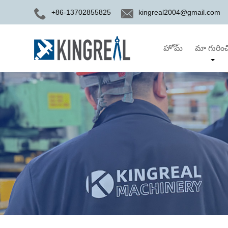
+86-13702855825
kingreal2004@gmail.com
హోమ్
మా గురించ