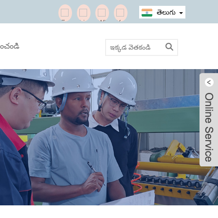
తెలుగు
ించండి