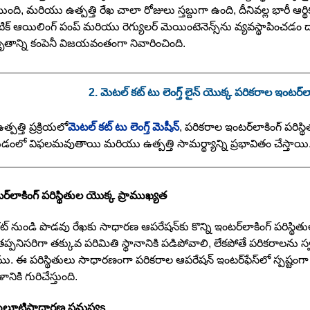
ంది, మరియు ఉత్పత్తి రేఖ చాలా రోజులు స్తబ్దుగా ఉంది, దీనివల్ల భారీ ఆర
క్ ఆయిలింగ్ పంప్ మరియు రెగ్యులర్ మెయింటెనెన్స్‌ను వ్యవస్థాపించడం
తాన్ని కంపెనీ విజయవంతంగా నివారించింది.
2. మెటల్ కట్ టు లెంగ్త్ లైన్ యొక్క పరికరాల ఇంటర్‌ల
్పత్తి ప్రక్రియలో
మెటల్ కట్ టు లెంగ్త్ మెషీన్
, పరికరాల ఇంటర్‌లాకింగ్ పరిస
ంలో విఫలమవుతాయి మరియు ఉత్పత్తి సామర్థ్యాన్ని ప్రభావితం చేస్తాయి
్‌లాకింగ్ పరిస్థితుల యొక్క ప్రాముఖ్యత
ట్ నుండి పొడవు రేఖకు సాధారణ ఆపరేషన్‌కు కొన్ని ఇంటర్‌లాకింగ్ పరిస
ప్పనిసరిగా తక్కువ పరిమితి స్థానానికి పడిపోవాలి, లేకపోతే పరికరాలను
. ఈ పరిస్థితులు సాధారణంగా పరికరాల ఆపరేషన్ ఇంటర్‌ఫేస్‌లో స్పష్టంగా 
నికి గురిచేస్తుంది.
ుల్షూటి
సాధారణ సమస్య
s