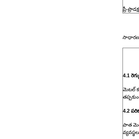
ప్రీ-ప్ర
సాధారణ 
4.1 రెగ్య
మెటల్ క
తప్పకుం
4.2 పరి
పాత మెట
వ్యవస్థ