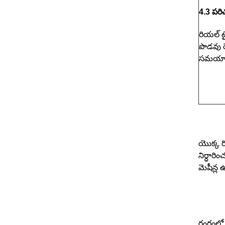
4.3
పర
రియల్ ట
పొడవు ర
సమయాన్న
యొక్క ర
నిర్ధారి
మెషీన్ల
రంగంలో