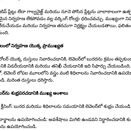
్ ప్లేట్లు లేదా గాల్వనైజ్డ్ మరియు నూనె పోసిన ప్లేట్లను చాలాకాలంగా ఉత్పత్తి
రమైన నిర్వహణ లేకపోవడం వల్ల వర్కింగ్ రోలర్లు ధరించవచ్చు. ముఖ్యంగా నిప
వేరుచేయడం మరియు నిర్వహణ తరచుగా నిర్లక్ష్యం చేయబడతాయి, ఫలితం
ుంది.
లంలో నిర్వహణ యొక్క ప్రాముఖ్యత
్ రోలర్ యొక్క దుస్తులు నివారించడానికి, లెవెలర్‌లో బురదను క్రమం తప్పక
ి విడదీయడానికి మరియు తనిఖీ చేయడానికి ఇది సిఫార్సు చేయబడింది.
యలో, లెవెలర్ లోపల మూలలోని వస్త్రం వంటి శిధిలాలను నివారించడానికి ఉపయో
ండి, మరింత దుస్తులు ధరిస్తారు.
ెలర్‌ను శుభ్రపరచడానికి ముఖ్య అంశాలు
ర్ క్లీనింగ్: బురద మరియు శిధిలాలను సమయానికి లెవెలర్‌లో శుభ్రం చేయండి
ార్థాలను ఉపయోగించండి: అవశేషాలు మిగిలి ఉండవని నిర్ధారించడానికి శుభ్
ాలను ఉపయోగించండి.