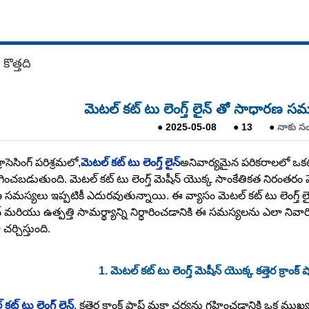
కొత్తది
మెటల్ కట్ టు లెంగ్త్ లైన్ తో సాధారణ 
●
2025-05-08
●
13
●
నాకు స
రాసెసింగ్ పరిశ్రమలో,
మెటల్ కట్ టు లెంగ్త్ లైన్
అనివార్యమైన పరికరాలలో ఒకటి
చబడుతుంది. మెటల్ కట్ టు లెంగ్త్ మెషీన్ యొక్క సాంకేతికత నిరంతరం మెర
సమస్యలు ఇప్పటికీ ఎదురవుతున్నాయి. ఈ వ్యాసం మెటల్ కట్ టు లెంగ్త్ ల
 మరియు ఉత్పత్తి సామర్థ్యాన్ని నిర్ధారించడానికి ఈ సమస్యలను ఎలా 
చర్చిస్తుంది.
1. మెటల్ కట్ టు లెంగ్త్ మెషీన్ యొక్క కత్తెర క్రాం
కట్ టు లెంగ్త్ లైన్
, కత్తెర క్రాంక్ షాఫ్ట్ మకా చర్యను గ్రహించడానికి ఒక ముఖ్