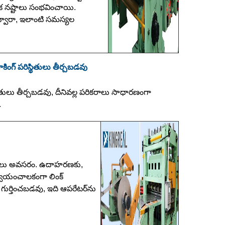
్థిక నష్టాలు సంభవించాయి.
 ద్వారా, ఇలాంటి సమస్యల
ాకింగ్ పరిస్థితులు తీర్చబడవు
్థితులు తీర్చబడవు, దీనివల్ల పరికరాలు సాధారణంగా
.
్థితులు అవసరం. ఉదాహరణకు,
 స్వయంచాలకంగా లింక్
గుర్తించబడవు, ఇది ఆపరేటర్‌ను