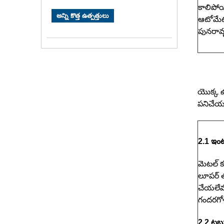
కాలిపోయి
అన్ని కొత్త ఉత్పత్తులు
ఆటోమేటి
పునరావృ
యొక్క ఉత
పనిచేయడ
2.1 ఇంటర
మెటల్ క
లూపర్ త
చేయలేము
గందరగోళా
2.2 ట్రబ