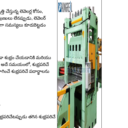
 చేస్తున్న లెవెలర్ల కోసం,
ుణులు లేనప్పుడు, లెవెలర్
గా సమస్యలు కూడబెట్టడం
ుండా శుభ్రం చేయడానికి మరియు
 అదే సమయంలో, శుభ్రపరిచే
గించే శుభ్రపరిచే పదార్థాలను
.
రపరిచేటప్పుడు తగిన శుభ్రపరిచే