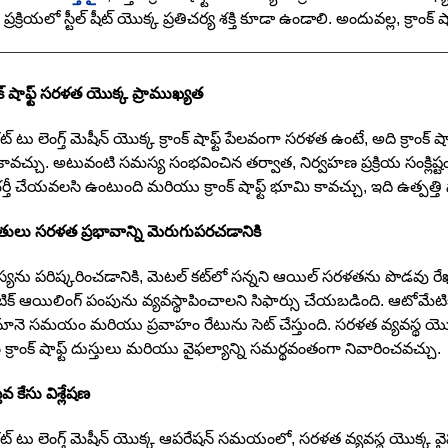
 ప్రక్రియలో స్టీల్ షీట్ యొక్క ప్రతిచర్య శక్తి కూడా ఉండాలి. అందువల్ల, క్ర
ంక్ షాఫ్ట్ సరళత యొక్క ప్రాముఖ్యత
్ టు లెంగ్త్ మెషీన్ యొక్క క్రాంక్ షాఫ్ట్ పేలవంగా సరళత ఉంటే, అది క్రాంక్ 
ావచ్చు. అటువంటి సమస్య సంభవించిన తర్వాత, నిర్వహణ ప్రక్రియ సంక్లి
భర్తీ చేయవలసి ఉంటుంది మరియు క్రాంక్ షాఫ్ట్ భూమి కావచ్చు, ఇది ఉత్పత్తి సామ
ధతులు సరళత ప్రభావాన్ని మెరుగుపరచడానికి
యను పరిష్కరించడానికి, మెటల్ కట్‌లో సన్నని ఆయిల్ సరళతను పొడవు
క్ ఆయిలింగ్ పంపును వ్యవస్థాపించాలని సిఫార్సు చేయబడింది. ఆటోమేట
 నూనె సమయం మరియు ప్రవాహం రేటును సెట్ చేస్తుంది. సరళత వ్యవస్థ యొక
్రాంక్ షాఫ్ట్ దుస్తులు మరియు వైఫల్యాన్ని సమర్థవంతంగా నివారించవచ్చు.
తవ కేసు విశ్లేషణ
ట్ టు లెంగ్త్ మెషీన్ యొక్క ఆపరేషన్ సమయంలో, సరళత వ్యవస్థ యొక్క వైఫల్