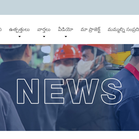
ి
ఉత్పత్తులు
వార్తలు
వీడియో
మా ప్రాజెక్ట్
మమ్మల్ని సంప్రద