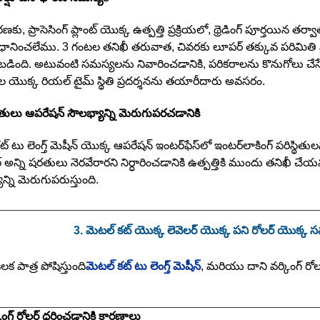
, ప్రాసెసింగ్ ప్లాంట్ యొక్క ఉత్పత్తి ప్రక్రియలో, థ్రెడింగ్ పూర్తయిన తర్
నించలేము. 3 గంటల తనిఖీ తరువాత, చివరకు లూపర్ తక్కువ పరిమితి స్థా
డింది. అటువంటి సమస్యలను నివారించడానికి, పరికరాలను కొనుగోలు చేసే
తుల యొక్క రియల్ టైమ్ స్థితి ప్రదర్శనను తయారీదారు అవసరం.
ధతులు ఆపరేషన్ సౌలభ్యాన్ని మెరుగుపరచడానికి
్ టు లెంగ్త్ మెషీన్ యొక్క ఆపరేషన్ ఇంటర్‌ఫేస్‌లో ఇంటర్‌లాకింగ్ పరిస్థితులన
అన్ని షరతులు నెరవేరారని నిర్ధారించడానికి ఉత్పత్తికి ముందు తనిఖీ చేయవ
ాన్ని మెరుగుపరుస్తుంది.
3. మెటల్ కట్ యొక్క లెవెలర్ యొక్క పని రోలర్ యొక్క
ీలక పాత్ర పోషిస్తుంది
మెటల్ కట్ టు లెంగ్త్ మెషీన్
, మరియు దాని వర్కింగ్ రో
కింగ్ రోలర్ ధరించడానికి కారణాలు