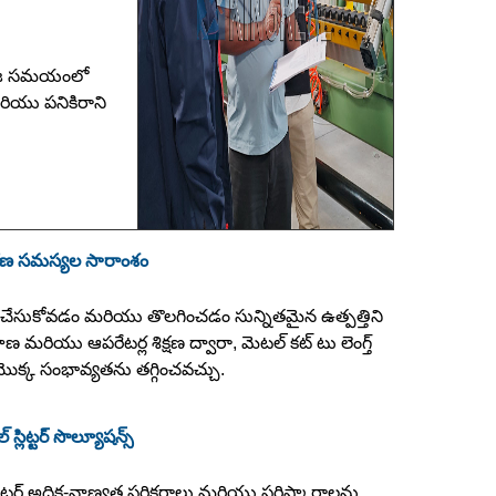
ి నిజ సమయంలో
రియు పనికిరాని
ారణ సమస్యల సారాంశం
చేసుకోవడం మరియు తొలగించడం సున్నితమైన ఉత్పత్తిని
వహణ మరియు ఆపరేటర్ల శిక్షణ ద్వారా, మెటల్ కట్ టు లెంగ్త్
యొక్క సంభావ్యతను తగ్గించవచ్చు.
ల్ స్లిట్టర్ సొల్యూషన్స్
ీల్ స్లిట్టర్ అధిక-నాణ్యత పరికరాలు మరియు పరిష్కారాలను