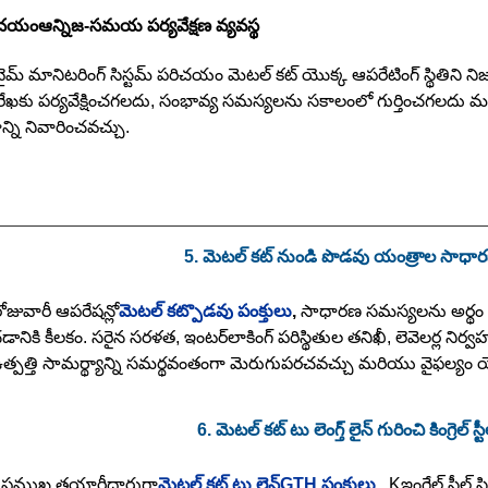
ిచయం
ఆన్
నిజ-సమయ పర్యవేక్షణ వ్యవస్థ
ైమ్ మానిటరింగ్ సిస్టమ్ పరిచయం మెటల్ కట్ యొక్క ఆపరేటింగ్ స్థితిన
ేఖకు పర్యవేక్షించగలదు, సంభావ్య సమస్యలను సకాలంలో గుర్తించగలదు మ
ి నివారించవచ్చు.
5. మెటల్ కట్ నుండి పొడవు యంత్రాల సాధ
ోజువారీ ఆపరేషన్లో
మెటల్ కట్
పొడవు పంక్తులు
,
సాధారణ సమస్యలను అర్థం 
ంచడానికి కీలకం. సరైన సరళత, ఇంటర్‌లాకింగ్ పరిస్థితుల తనిఖీ, లెవెలర్ల నిర్
 ఉత్పత్తి సామర్థ్యాన్ని సమర్థవంతంగా మెరుగుపరచవచ్చు మరియు వైఫల్యం 
6. మెటల్ కట్ టు లెంగ్త్ లైన్ గురించి కింగ్రెల్ స్టీ
 ప్రముఖ తయారీదారుగా
మెటల్ కట్ టు లెన్
GTH పంక్తులు
,
K
ఇంగ్రేల్ స్ట