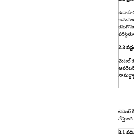
ఉదాహరణకు
అనుసంధా
కనుగొనబ
పరిస్థి
2.3 పద్
మెటల్ కట
ఆపరేటర్ 
సామర్థ్య
లెవెలర్ క
చేస్తుంది.
3.1 వర్