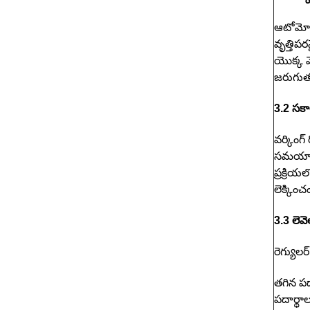
ఆటోమోటివ
వృత్తిప
యొక్క 
జరుగుత
3.2 సకా
వర్కింగ
సమయానిక
ప్రక్రి
లెక్కించ
3.3 లెవ
రెగ్యుల
తగిన పద
పదార్థ