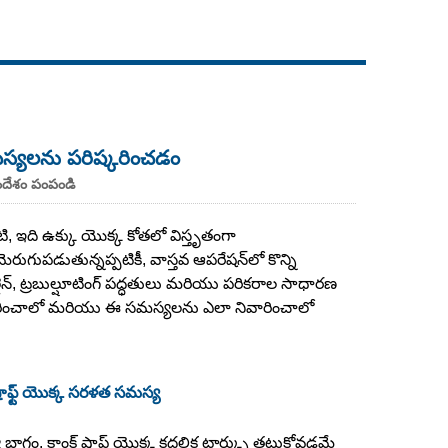
Live
సమస్యలను పరిష్కరించడం
ందేశం పంపండి
, ఇది ఉక్కు యొక్క కోతలో విస్తృతంగా
ుగుపడుతున్నప్పటికీ, వాస్తవ ఆపరేషన్‌లో కొన్ని
ైన్, ట్రబుల్షూటింగ్ పద్ధతులు మరియు పరికరాల సాధారణ
నివారించాలో మరియు ఈ సమస్యలను ఎలా నివారించాలో
క్ షాఫ్ట్ యొక్క సరళత సమస్య
య భాగం. క్రాంక్ షాఫ్ట్ యొక్క కదలిక టార్క్ను తట్టుకోవడమే