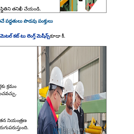
క స్థితిని తనిఖీ చేయండి.
రిచే పద్ధతులు పొడవు పంక్తులు
మెటల్ కట్ టు లెంగ్త్ మెషీన్స్
కూడా కీ.
కు క్రమం
ంచవచ్చు.
నాతన నియంత్రణ
ుగుపరుస్తుంది.