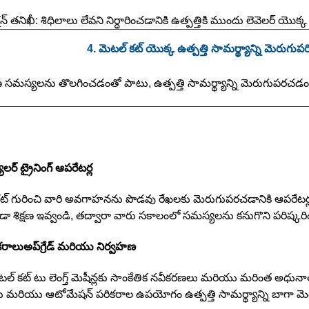
ొడక్షన్ తనిఖీ: శిధిలాలు లేవని నిర్ధారించడానికి ఉత్పత్తికి ముందు లెవెలర్ యొక్
4. మెటల్ కట్ యొక్క ఉత్పత్తి సామర్థ్యాన్ని మెరుగుప
సమస్యలను తొలగించడంతో పాటు, ఉత్పత్తి సామర్థ్యాన్ని మెరుగుపరచడం
ులర్ ట్రైనింగ్
ఆపరేటర్ల
ట్ గురించి వారి అవగాహనను పొడవు రేఖలకు మెరుగుపరచడానికి ఆపరేటర్ల
డా శిక్షణ ఇవ్వండి, తద్వారా వారు సకాలంలో సమస్యలను కనుగొని పరిష్కరి
కరాలు
అప్‌గ్రేడ్ మరియు నిర్వహణ
ల్ కట్ టు లెంగ్త్ మెషీన్లకు సాంకేతిక నవీకరణలు మరియు మరింత అధు
లు మరియు ఆటోమేషన్ పరికరాల ఉపయోగం ఉత్పత్తి సామర్థ్యాన్ని బాగా మెర