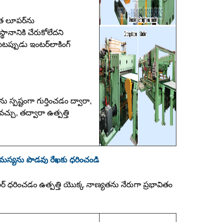
వాత లూపర్‌ను
నానికి చేరుకోలేదని
టప్పుడు ఇంటర్‌లాకింగ్
ు స్పష్టంగా గుర్తించడం ద్వారా,
చ్చు, తద్వారా ఉత్పత్తి
 సమస్యను పొడవు రేఖకు ధరించండి
లర్ ధరించడం ఉత్పత్తి యొక్క నాణ్యతను నేరుగా ప్రభావితం