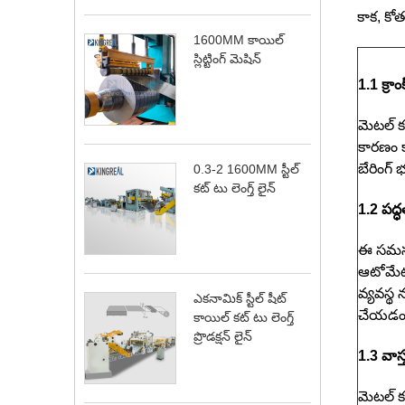
కాక, కోత
1600MM కాయిల్
స్లిట్టింగ్ మెషిన్
1.1 క్రా
మెటల్ కట
కారణం క
బేరింగ్ 
0.3-2 1600MM స్టీల్
కట్ టు లెంగ్త్ లైన్
1.2 పద్
ఈ సమస్
ఆటోమేటి
వ్యవస్థ
ఎకనామిక్ స్టీల్ షీట్
చేయడం క
కాయిల్ కట్ టు లెంగ్త్
ప్రొడక్షన్ లైన్
1.3 వాస్
మెటల్ క