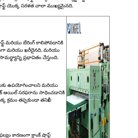
ాంక్ షాఫ్ట్ యొక్క సరళత చాలా ముఖ్యమైనది.
షాఫ్ట్ మరియు బేరింగ్ కాలిపోవడానికి
ష్టంగా మరియు ఖరీదైనది, మరియు
ర్థ్యాన్ని ప్రభావితం చేస్తుంది.
 రేఖకు ఉపయోగించాలని మరియు
ిక్ ఆయిల్ సరఫరాను సాధించడానికి
్క క్రమం తప్పకుండా తనిఖీ
యం కారణంగా క్రాంక్ షాఫ్ట్