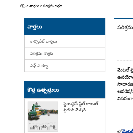
>
వార్తలు
>
పరిశ్రమ కొత్తది
హోమ్
వార్తలు
పరిశ్రమ 
కార్పొరేట్ వార్తలు
పరిశ్రమ కొత్తది
ఎఫ్ ఎ క్యూ
మెటల్ ప్
ఉపయోగిం
సాధారణ 
కొత్త ఉత్పత్తులు
ఆపరేషన్
వివరంగా 
స్టెయిన్లెస్ స్టీల్ కాయిల్
స్లిటింగ్ మెషిన్
లో
మెటల్ 