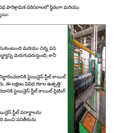
ిధ పారిశ్రామిక పరిసరాలలో స్థిరంగా మరియు
నాయి:
న్ని తీసుకుంటుంది మరియు చిన్న పని
న్ని మెరుగుపరుస్తుంది, కానీ
రించడానికి స్టెయిన్లెస్ స్టీల్ కాయిల్
ు. ఈ లక్షణం వివిధ రకాల ఉత్పత్తి
్టెయిన్లెస్ స్టీల్ కాయిల్ స్లిటింగ్
ిన్లెస్ స్టీల్ పదార్థాలను
ది మంచి పనితీరును