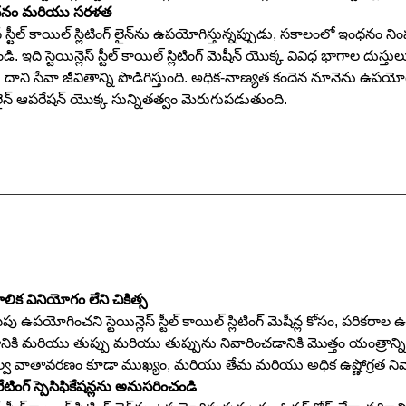
ంధనం మరియు సరళత
లెస్ స్టీల్ కాయిల్ స్లిటింగ్ లైన్‌ను ఉపయోగిస్తున్నప్పుడు, సకాలంలో ఇంధన
. ఇది స్టెయిన్లెస్ స్టీల్ కాయిల్ స్లిటింగ్ మెషీన్ యొక్క వివిధ భాగాల దుస్తు
ని సేవా జీవితాన్ని పొడిగిస్తుంది. అధిక-నాణ్యత కందెన నూనెను ఉపయోగించడం
గ్ లైన్ ఆపరేషన్ యొక్క సున్నితత్వం మెరుగుపడుతుంది.
ఘకాలిక వినియోగం లేని చికిత్స
ేపు ఉపయోగించని స్టెయిన్లెస్ స్టీల్ కాయిల్ స్లిటింగ్ మెషీన్ల కోసం, పర
డానికి మరియు తుప్పు మరియు తుప్పును నివారించడానికి మొత్తం యంత్రాన
ల్వ వాతావరణం కూడా ముఖ్యం, మరియు తేమ మరియు అధిక ఉష్ణోగ్రత నివ
టింగ్ స్పెసిఫికేషన్లను అనుసరించండి