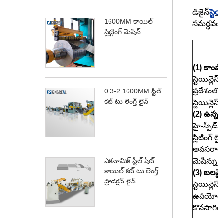
డిజైన్
స్ట
1600MM కాయిల్
సమర్ధవంత
స్లిట్టింగ్ మెషిన్
(1) కాంపా
స్టెయిన్ల
ప్రదేశం
0.3-2 1600MM స్టీల్
కట్ టు లెంగ్త్ లైన్
స్టెయిన్లె
(2) ఉన్
హై-స్పీడ
స్లిటిం
అవసరాలను
ఎకనామిక్ స్టీల్ షీట్
మెషీన్న
కాయిల్ కట్ టు లెంగ్త్
(3) బలమ
ప్రొడక్షన్ లైన్
స్టెయిన్ల
ఉపయోగి
కొనసాగి