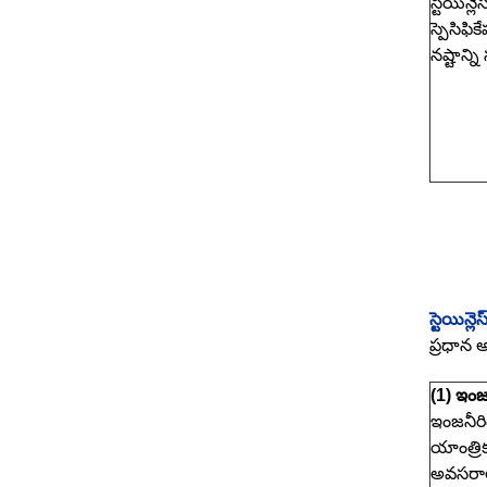
స్టెయిన్
స్పెసిఫి
నష్టాన్
స్టెయిన్లెస
ప్రధాన అ
(1) ఇంజ
ఇంజనీరిం
యాంత్రి
అవసరాలన