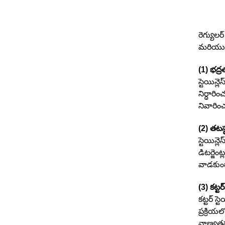
రెగ్యులర
మరియు 
(1) భద్రత
స్టెయిన్
నిర్ధారి
నివారిం
(2) తటస్
స్టెయిన్
డిటర్జెం
వాడకుం
(3) కట్ట
కట్టర్ స్
ప్రక్రి
నాణ్యతను