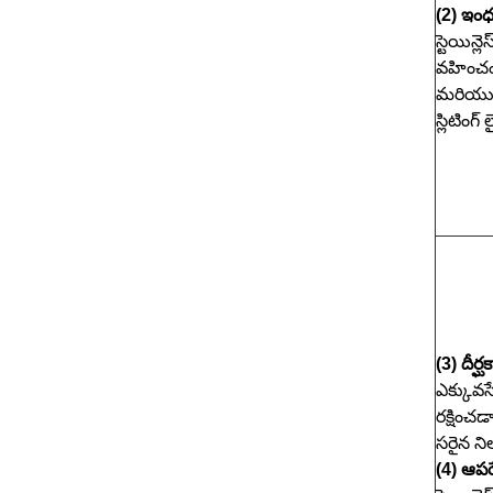
(2) ఇ
స్టెయిన్
వహించండి
మరియు దా
స్లిటిం
(3) దీర్
ఎక్కువస
రక్షించ
సరైన ని
(4) ఆపరే