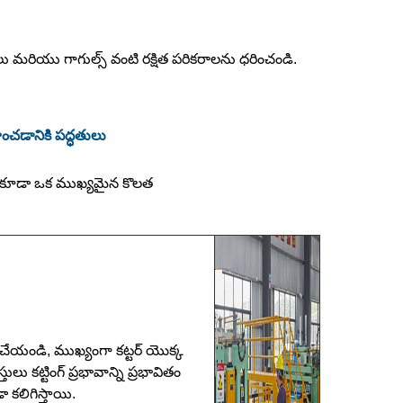
ుగులు మరియు గాగుల్స్ వంటి రక్షిత పరికరాలను ధరించండి.
ర్వహించడానికి పద్ధతులు
్స్ కూడా ఒక ముఖ్యమైన కొలత
ిఖీ చేయండి, ముఖ్యంగా కట్టర్ యొక్క
ు కట్టింగ్ ప్రభావాన్ని ప్రభావితం
డా కలిగిస్తాయి.