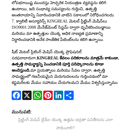
లోపభూయిష్ట ముందస్తు హెచ్చరిక నియంత్రణ వ్యవస్థను కలిగి
ఉంటాయి, ఇది సంభావ్య సమస్యలను గుర్తించి, ఉత్పత్తి
అంతరాయాన్ని నివారించడానికి వాటిని సకాలంలో నిరోధించగలదు.
7. క్వాలిటీ అస్యూరెన్స్ KINGREAL మెటల్ స్లిట్టింగ్ మెషీన్‌లు
ISO9001:2008 మేనేజ్‌మెంట్ సిస్టమ్ ద్వారా ధృవీకరించబడ్డాయి
మరియు మా ఉత్పత్తుల యొక్క అధిక నాణ్యత ప్రమాణాన్ని
నిర్ధారించడానికి అనేక సాంకేతిక పేటెంట్‌లను కలిగి ఉన్నాయి.
షీట్ మెటల్ స్లిటింగ్ మెషిన్ యొక్క ప్రొఫెషనల్
సరఫరాదారుగా,
KINGREAL కేవలం పరికరాలను మాత్రమే కాకుండా,
ఉత్పత్తి సామర్థ్యాన్ని పెంచడానికి పూర్తి పరిష్కారాలను కూడా
అందిస్తుంది.
మా ప్రయత్నాలు మరియు సేవల ద్వారా, ఉత్పత్తి
సామర్థ్యంలో గణనీయమైన మెరుగుదలలను గుర్తించడంలో మా
కస్టమర్‌లకు మేము సహాయం చేయగలమని మేము విశ్వసిస్తున్నాము.
Facebook
X
WhatsApp
Pinterest
LinkedIn
Share
మునుపటి:
స్లిట్టింగ్ మెషిన్ బ్లేడ్‌ల యొక్క ఉత్తమ భద్రతా పనితీరును ఎలా
సాధించాలి?