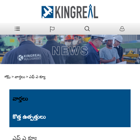
>
వార్తలు
>
ఎఫ్ ఎ క్యూ
హోమ్
వార్తలు
కొత్త ఉత్పత్తులు
ఎఫ్ ఎ క్యూ