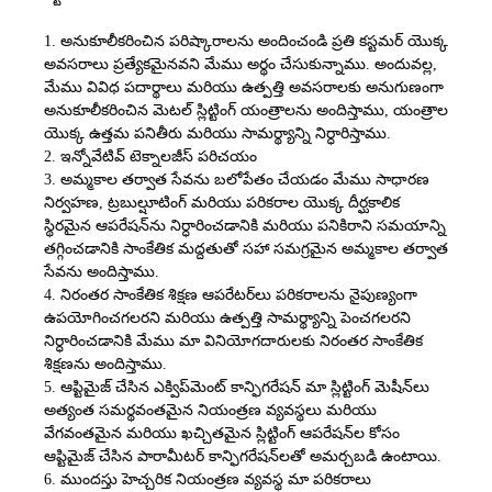
1. అనుకూలీకరించిన పరిష్కారాలను అందించండి ప్రతి కస్టమర్ యొక్క
అవసరాలు ప్రత్యేకమైనవని మేము అర్థం చేసుకున్నాము. అందువల్ల,
మేము వివిధ పదార్థాలు మరియు ఉత్పత్తి అవసరాలకు అనుగుణంగా
అనుకూలీకరించిన మెటల్ స్లిట్టింగ్ యంత్రాలను అందిస్తాము, యంత్రాల
యొక్క ఉత్తమ పనితీరు మరియు సామర్థ్యాన్ని నిర్ధారిస్తాము.
2. ఇన్నోవేటివ్ టెక్నాలజీస్ పరిచయం
3. అమ్మకాల తర్వాత సేవను బలోపేతం చేయడం మేము సాధారణ
నిర్వహణ, ట్రబుల్షూటింగ్ మరియు పరికరాల యొక్క దీర్ఘకాలిక
స్థిరమైన ఆపరేషన్‌ను నిర్ధారించడానికి మరియు పనికిరాని సమయాన్ని
తగ్గించడానికి సాంకేతిక మద్దతుతో సహా సమగ్రమైన అమ్మకాల తర్వాత
సేవను అందిస్తాము.
4. నిరంతర సాంకేతిక శిక్షణ ఆపరేటర్‌లు పరికరాలను నైపుణ్యంగా
ఉపయోగించగలరని మరియు ఉత్పత్తి సామర్థ్యాన్ని పెంచగలరని
నిర్ధారించడానికి మేము మా వినియోగదారులకు నిరంతర సాంకేతిక
శిక్షణను అందిస్తాము.
5. ఆప్టిమైజ్ చేసిన ఎక్విప్‌మెంట్ కాన్ఫిగరేషన్ మా స్లిట్టింగ్ మెషీన్‌లు
అత్యంత సమర్థవంతమైన నియంత్రణ వ్యవస్థలు మరియు
వేగవంతమైన మరియు ఖచ్చితమైన స్లిట్టింగ్ ఆపరేషన్‌ల కోసం
ఆప్టిమైజ్ చేసిన పారామీటర్ కాన్ఫిగరేషన్‌లతో అమర్చబడి ఉంటాయి.
6. ముందస్తు హెచ్చరిక నియంత్రణ వ్యవస్థ మా పరికరాలు