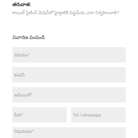
తరువాత:
కాయిల్ స్లిటింగ్ మెషిన్‌లో హైడ్రాలిక్ సిస్టమ్‌ను ఎలా నిర్వహించాలి?
విచారణ పంపండి