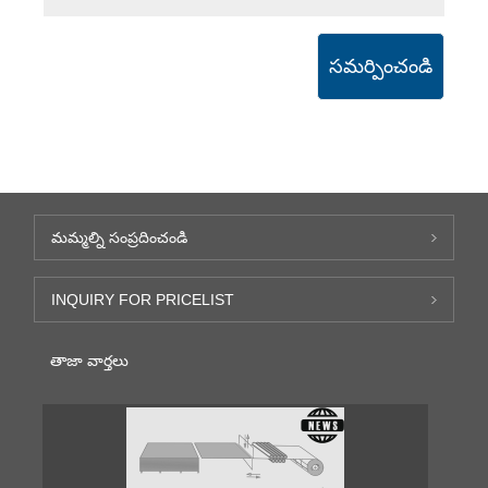
సమర్పించండి
మమ్మల్ని సంప్రదించండి
INQUIRY FOR PRICELIST
తాజా వార్తలు