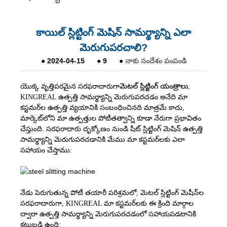
కాయిల్ స్లిట్టింగ్ మెషిన్ సామర్థ్యాన్ని ఎలా
మెరుగుపరచాలి?
●
2024-04-15
●
9
●
నాకు సందేశం పంపండి
యొక్క వృత్తిపరమైన సరఫరాదారుగా
మెటల్ స్లిట్టింగ్ యంత్రాలు
,
KINGREAL ఉత్పత్తి సామర్థ్యాన్ని మెరుగుపరచడం అనేది మా
కస్టమర్‌ల ఉత్పత్తి వ్యయానికి సంబంధించినది మాత్రమే కాదు,
మార్కెట్‌లోని మా ఉత్పత్తుల పోటీతత్వాన్ని కూడా నేరుగా ప్రభావితం
చేస్తుంది. సరఫరాదారు దృక్కోణం నుండి షీట్ స్లిట్టింగ్ మెషిన్ ఉత్పత్తి
సామర్థ్యాన్ని మెరుగుపరచడానికి మేము మా కస్టమర్‌లకు ఎలా
సహాయం చేస్తాము:
నేడు పెరుగుతున్న పోటీ తయారీ పరిశ్రమలో, మెటల్ స్లిట్టింగ్ మెషీన్‌ల
సరఫరాదారుగా, KINGREAL మా కస్టమర్‌లకు ఈ క్రింది మార్గాల
ద్వారా ఉత్పత్తి సామర్థ్యాన్ని మెరుగుపరచడంలో సహాయపడటానికి
కట్టుబడి ఉంది: