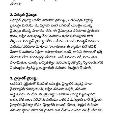
చేయాలి.
2. విద్యుత్ వైఫల్యం
విద్యుత్ వైఫల్యం అనేది మోటారు వైఫల్యం, నియంత్రణ వ్యవస్థ
వైఫల్యం మరియు మొదలైనవి వంటి లెవలింగ్ యంత్రం యొక్క
వైఫల్యం యొక్క సాధారణ రకం. ఈ వైఫల్యాలు పరికరాలు ప్రారంభం
కాదు, అస్థిర నడుస్తున్న వేగం మరియు ఇతర సమస్యలకు దారి
తీస్తుంది. విద్యుత్ వైఫల్యం కోసం, మేము మొదట విద్యుత్ సరఫరా
మరియు పరికరాల మోటారు సాధారణంగా ఉన్నాయో లేదో తనిఖీ
చేయాలి మరియు ఏదైనా అసాధారణత ఉంటే, దానిని సకాలంలో భర్తీ
చేయాలి లేదా మరమ్మత్తు చేయాలి. అదే సమయంలో, నియంత్రణ
పారామితుల యొక్క ఖచ్చితత్వం మరియు స్థిరత్వాన్ని నిర్ధారించడానికి
నియంత్రణ వ్యవస్థ ట్రబుల్షూటింగ్ మరియు డీబగ్గింగ్ చేయాలి.
3. హైడ్రాలిక్ వైఫల్యం
ఆపరేషన్ ప్రక్రియలో లెవలింగ్ యంత్రం, హైడ్రాలిక్ వ్యవస్థ కూడా
వైఫల్యానికి గురవుతుంది, అస్థిర చమురు ఒత్తిడి, చమురు
అడ్డుపడటం వంటివి. ఈ వైఫల్యాలు పరికరాల చర్య మృదువైనది
కాదు, కోత బలం సరిపోదు మరియు ఇతర సమస్యలకు దారి తీస్తుంది.
హైడ్రాలిక్ వైఫల్యం కోసం, హైడ్రాలిక్ ఆయిల్ యొక్క శుభ్రత మరియు
చమురు స్థాయి సాధారణమైనదా అని మేము మొదట తనిఖీ చేయాలి