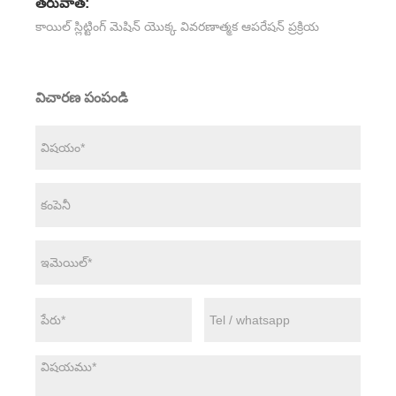
తరువాత:
కాయిల్ స్లిట్టింగ్ మెషిన్ యొక్క వివరణాత్మక ఆపరేషన్ ప్రక్రియ
విచారణ పంపండి