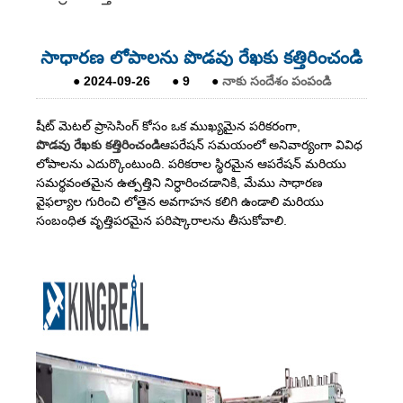
సాధారణ లోపాలను పొడవు రేఖకు కత్తిరించండి
●
2024-09-26
●
9
●
నాకు సందేశం పంపండి
షీట్ మెటల్ ప్రాసెసింగ్ కోసం ఒక ముఖ్యమైన పరికరంగా,
పొడవు రేఖకు కత్తిరించండి
ఆపరేషన్ సమయంలో అనివార్యంగా వివిధ
లోపాలను ఎదుర్కొంటుంది. పరికరాల స్థిరమైన ఆపరేషన్ మరియు
సమర్థవంతమైన ఉత్పత్తిని నిర్ధారించడానికి, మేము సాధారణ
వైఫల్యాల గురించి లోతైన అవగాహన కలిగి ఉండాలి మరియు
సంబంధిత వృత్తిపరమైన పరిష్కారాలను తీసుకోవాలి.