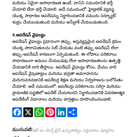
మరియు ఏదైనా అసాధారణత ఉంటే, దానిని సమయానికి భర్తీ
చేయాలి లేదా భర్తీ చేయాలి. అదే సమయంలో, హైడ్రాలిక్ వ్యవస్థ
యొక్క సాధారణ ఆపరేషన్ను నిర్ధారించడానికి చమురు సర్క్యూట్
శుభ్రం చేయబడుతుంది మరియు అన్‌బ్లాక్ చేయబడుతుంది.
4.ఆపరేషన్ వైఫల్యం
ఆపరేషన్ వైఫల్యం ప్రధానంగా తప్పు, అస్తవ్యస్తమైన ఆపరేషన్ క్రమం
యొక్క పారామితులను సెట్ చేయడం వంటి తప్పు ఆపరేషన్ లేదా
తప్పు-ఆపరేషన్ కారణంగా ఏర్పడుతుంది. ఈ లోపాలు పరికరాలు
సాధారణంగా అమలు చేయబడవు లేదా అసాధారణతలను ఉత్పత్తి
చేయడానికి దారి తీస్తాయి. ఆపరేషన్ వైఫల్యం కోసం, మేము వారి
ఆపరేషన్ నైపుణ్యాలు మరియు భద్రతా అవగాహనను
మెరుగుపరచడానికి ఆపరేటర్ల శిక్షణ మరియు నిర్వహణను బలోపేతం
చేయాలి. అదే సమయంలో, ఆపరేటర్లు పరికరాలను సరిగ్గా మరియు
ప్రామాణిక పద్ధతిలో ఆపరేట్ చేయగలరని నిర్ధారించడానికి వివరణాత్మక
ఆపరేటింగ్ విధానాలు మరియు జాగ్రత్తలు రూపొందించబడాలి.
Facebook
X
WhatsApp
Pinterest
LinkedIn
Share
మునుపటి:
కట్ టు లెంగ్త్ లైన్ ఖచ్చితత్వం సర్దుబాటు వ్యూహం