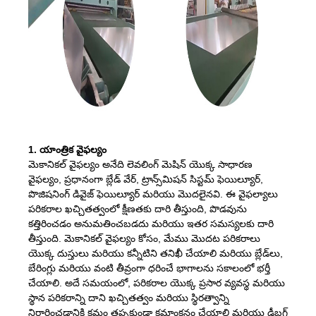
1. యాంత్రిక వైఫల్యం
మెకానికల్ వైఫల్యం అనేది లెవలింగ్ మెషిన్ యొక్క సాధారణ
వైఫల్యం, ప్రధానంగా బ్లేడ్ వేర్, ట్రాన్స్‌మిషన్ సిస్టమ్ ఫెయిల్యూర్,
పొజిషనింగ్ డివైజ్ ఫెయిల్యూర్ మరియు మొదలైనవి. ఈ వైఫల్యాలు
పరికరాల ఖచ్చితత్వంలో క్షీణతకు దారి తీస్తుంది, పొడవును
కత్తిరించడం అనుమతించబడదు మరియు ఇతర సమస్యలకు దారి
తీస్తుంది. మెకానికల్ వైఫల్యం కోసం, మేము మొదట పరికరాలు
యొక్క దుస్తులు మరియు కన్నీటిని తనిఖీ చేయాలి మరియు బ్లేడ్‌లు,
బేరింగ్లు మరియు వంటి తీవ్రంగా ధరించే భాగాలను సకాలంలో భర్తీ
చేయాలి. అదే సమయంలో, పరికరాల యొక్క ప్రసార వ్యవస్థ మరియు
స్థాన పరికరాన్ని దాని ఖచ్చితత్వం మరియు స్థిరత్వాన్ని
నిర్ధారించడానికి క్రమం తప్పకుండా క్రమాంకనం చేయాలి మరియు డీబగ్