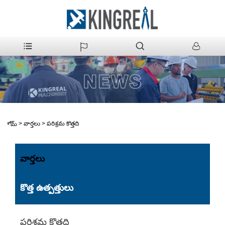
>
వార్తలు
>
పరిశ్రమ కొత్తది
హోమ్
వార్తలు
కొత్త ఉత్పత్తులు
పరిశ్రమ కొత్తది