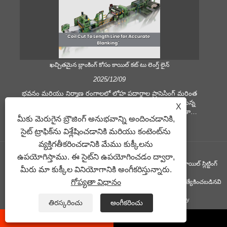
ఖచ్చితమైన బ్లాంకింగ్ కోసం కాయిల్ కట్ టు లెంగ్త్ లైన్
స
2025/12/09
భవనం మరియు నిర్మాణ రంగాలలో లోహ పదార్థాల ప్రాసెసింగ్ మరింత
కీలకంగా పెరుగుతోంది. సాంకేతిక పరిణామాలు మరియు మారుతున్న
కీ
X
కస్టమర్ల అంచనాలు కంపెనీలను మరింత ఎక్కువ ఉత్పాదక ప్రమాణాలు
ము
మీకు మెరుగైన బ్రౌజింగ్ అనుభవాన్ని అందించడానికి,
మరియు నాణ్యత డిమాండ్‌లను అందుకోవడానికి బలవంతం చేస్తాయి.
సమ
సాంప్రదాయిక చేతి ప్రాసెసింగ్ పద్ధతులు సమకాలీన పరిశ్రమ
షీట
సైట్ ట్రాఫిక్‌ను విశ్లేషించడానికి మరియు కంటెంట్‌ను
అవసరాలను తీర్చడానికి సరిపోవు, ప్రత్యేకించి గొప్ప ఖచ్చితత్వం
వ్యక్తిగతీకరించడానికి మేము కుక్కీలను
మరియు సామర్థ్యం కోసం. అందువల్ల, కాయిల్ కట్ టు లెంగ్త్ లైన్
ఉపయ
ఉపయోగిస్తాము. ఈ సైట్‌ని ఉపయోగించడం ద్వారా,
కాయిల్ ప్రాసెసింగ్ పరికరంగా ఉద్భవించింది.
కాపీరైట్ ©GUANGZHOU KINGREAL MACHINERY CO., LTD.， - కాయిల్ స్లిట్టింగ్
మీరు మా కుక్కీల వినియోగానికి అంగీకరిస్తున్నారు.
గోప్యతా విధానం
మెషిన్, కాయిల్ కట్ టు లెంగ్త్ మెషిన్, మెటల్ కట్ లెంగ్త్ లైన్ - అన్ని హక్కులూ ప్రత్యేకించబడినవి
లింకులు
Sitemap
RSS
XML
Privacy Policy
తిరస్కరించు
అంగీకరించు