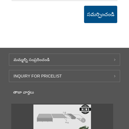
సమర్పించండి
మమ్మల్ని సంప్రదించండి
INQUIRY FOR PRICELIST
తాజా వార్తలు