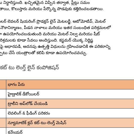
్‌ను నిర్ధారిస్తుంది. ఖచ్చితమైన విప్పిన తర్వాత, ప్లేట్లు సమం
ి, కొలుస్తారు మరియు పేర్కొన్న పొడవుకు కత్తిరించబడతాయి.
ర్ లెవలర్ షియరింగ్ ప్రొడక్షన్ లైన్ మెటలర్జీ, ఆటోమోటివ్, మెటల్
, నౌకానిర్మాణం, పీడన నాళాలు మరియు ఇతర సంబంధిత పరిశ్రమలలో
ంగా ఉపయోగించబడుతుంది మరియు మెటల్ నిల్వ మరియు షీట్
ిశ్రమలకు కూడా సేవలు అందిస్తుంది. కస్టమర్ యొక్క నిర్దిష్ట
 ఆధారపడి, అదనపు ఉత్పత్తి విధులను గ్రహించడానికి ఈ పరికరాన్ని
ాటు చేసే యంత్రాలతో కలిపి కూడా ఉపయోగించవచ్చు.
ట్ టు లెంగ్త్ లైన్ కంపోజిషన్
భాగం పేరు
హైడ్రాలిక్ డీకోయిలర్
ట్రాలీని అప్‌లోడ్ చేయండి
లెవలింగ్ & ఫీడింగ్ పరికరం
న్యూమాటిక్ క్లచ్ కట్-టు-లెంగ్త్ మెషిన్
కన్వేయర్