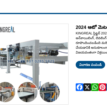
2024 ఆటో మెటల్ 
KINGREAL స్లిట్టర్ 2024
అన్‌కాయిలింగ్, లెవలింగ
రూపొందించబడింది మరియ
చేయడానికి అనుకూలంగా
విజయవంతంగా విక్రయి
విచారణ పంపండి