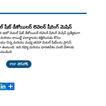
Live
షీట్ డీకోయిలర్ లెవెలర్ షీరింగ్ మెషిన్
 ఆటో మెటల్ షీట్ డీకోయిలర్ లెవెలర్ షీరింగ్ మెషిన్ ప్రత్యేకంగా
్ మరియు కాయిల్డ్ పదార్థాలను కత్తిరించడం కోసం
ు చిన్న మరియు మధ్య తరహా మెటల్ షీట్‌లను ప్రాసెస్
 ఉంటుంది. ఇది రష్యా మరియు భారతదేశం వంటి దేశాలకు
ంచబడింది
Facebook
X
WhatsApp
Pinterest
LinkedIn
Share
PDF డౌన్‌లోడ్