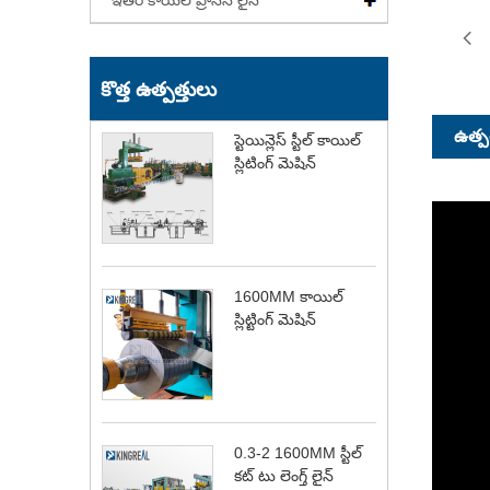
ఇతర కాయిల్ ప్రాసెస్ లైన్
కొత్త ఉత్పత్తులు
ఉత్పత
స్టెయిన్లెస్ స్టీల్ కాయిల్
స్లిటింగ్ మెషిన్
1600MM కాయిల్
స్లిట్టింగ్ మెషిన్
0.3-2 1600MM స్టీల్
కట్ టు లెంగ్త్ లైన్