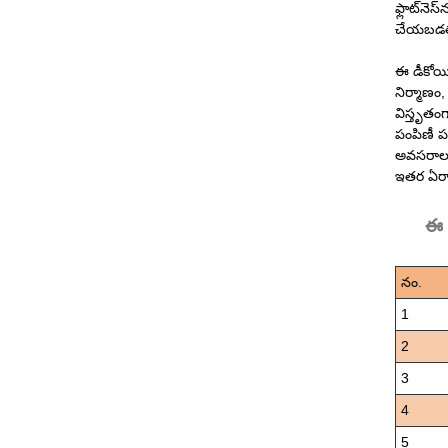
ఫ్లాట్‌నెస
చేయబడతాయ
ఈ డీకోయిల
నిర్మాణం
విస్తృత
పంపిణీ పర
అవసరాలపై
ఇతర ఏర్ప
ఈ క
నం.
1
2
3
4
5