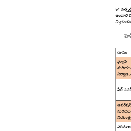
✔ ఉత్పత్
ఉండాలి మ
నిర్ధారిం
హెవ
రూపం
ఫంక్షన్
మరియు
నిర్మాణం
షీర్ పవర
ఆపరేషన
మరియు
నియంత్
పరిమా