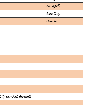
వన్యూనిట్
రెండు సెట్లు
OneSet
వుపై ఆధారపడి ఉంటుంది