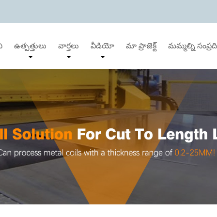
ి
ఉత్పత్తులు
వార్తలు
వీడియో
మా ప్రాజెక్ట్
మమ్మల్ని సంప్రద