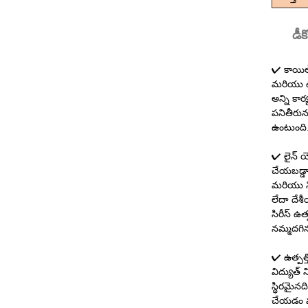
డీక
✔ కాయిల్ 
మరియు ఉప
అన్ని కా
పనితీరున
ఉంటుంది
✔ లైన్ య
చేయబడ్డాయ
మరియు ని
లేదా దే
సిరీస్ ఉ
నమ్మదగిన
✔ ఉత్పత్త
విద్యుత్ 
స్థిరమైన
చేయడం మ