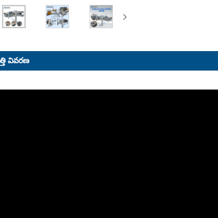
్తి వివరణ