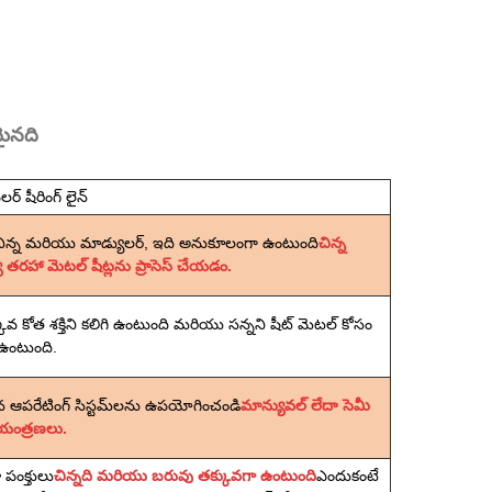
మైనది
లర్ షీరింగ్ లైన్
ిన్న మరియు మాడ్యులర్, ఇది అనుకూలంగా ఉంటుంది
చిన్న
రహా మెటల్ షీట్లను ప్రాసెస్ చేయడం.
్కువ కోత శక్తిని కలిగి ఉంటుంది మరియు సన్నని షీట్ మెటల్ కోసం
ఉంటుంది.
 ఆపరేటింగ్ సిస్టమ్‌లను ఉపయోగించండి
మాన్యువల్ లేదా సెమీ
ియంత్రణలు.
పంక్తులు
చిన్నది మరియు బరువు తక్కువగా ఉంటుంది
ఎందుకంటే