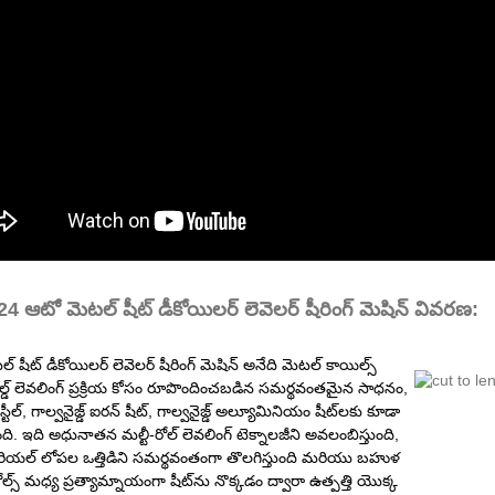
4 ఆటో మెటల్ షీట్ డీకోయిలర్ లెవెలర్ షీరింగ్ మెషిన్ వివరణ:
 షీట్ డీకోయిలర్ లెవెలర్ షీరింగ్ మెషిన్ అనేది మెటల్ కాయిల్స్
ల్డ్ లెవలింగ్ ప్రక్రియ కోసం రూపొందించబడిన సమర్థవంతమైన సాధనం,
 స్టీల్, గాల్వనైజ్డ్ ఐరన్ షీట్, గాల్వనైజ్డ్ అల్యూమినియం షీట్‌లకు కూడా
ి. ఇది అధునాతన మల్టీ-రోల్ లెవలింగ్ టెక్నాలజీని అవలంబిస్తుంది,
రియల్ లోపల ఒత్తిడిని సమర్థవంతంగా తొలగిస్తుంది మరియు బహుళ
రోల్స్ మధ్య ప్రత్యామ్నాయంగా షీట్‌ను నొక్కడం ద్వారా ఉత్పత్తి యొక్క