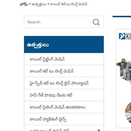
>
ఉత్పత్తులు
>
కాయిల్ కట్ టు లెంగ్త్ మెషిన్
హోమ్
ఉత్పత్తులు
కాయిల్ స్లిట్టింగ్ మెషిన్
కాయిల్ కట్ టు లెంగ్త్ మెషిన్
హై స్పీడ్ కట్ టు లెంగ్త్ లైన్ సొల్యూషన్
హెవీ గేజ్ పొడవు రేఖకు కట్
కాయిల్ స్లిటింగ్ మెషిన్ ఉపకరణాలు
కాయిల్ ప్యాకేజింగ్ లైన్స్