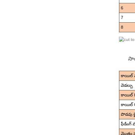
6
7
8
సా
కాయిల్
వెడల్పు
కాయిల్ 
కాయిల్
పొడవు లై
ఫీడింగ్ 
మొత్తం స