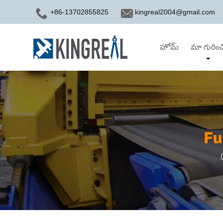
+86-13702855825
kingreal2004@gmail.com
హోమ్
మా గురించ