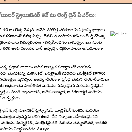
ోయిలర్ స్ట్రెయిటెనర్ కట్ టు లెంగ్త్ లైన్ ఫీచర్‌లు:
కట్ టు లెంగ్త్ మెషీన్ అనేది సరికొత్త పరికరాల సెట్ (అన్ని భాగాలు
కరణాలతో సహా) విప్పు, లెవలింగ్ మరియు కట్-టు-లెంగ్త్ యొక్క
ర్యకలాపాలను సమర్థవంతంగా నిర్వహించగల సామర్థ్యం. ఇది మంచి
ు కలిగి ఉంది మరియు భారీ ఉత్పత్తి కార్యకలాపాలకు అనుకూలంగా
.
ొక్క ప్రధాన భాగాలు అధిక నాణ్యత పదార్థాలతో తయారు
ి. ఎంచుకున్న మెకానికల్, ఎలక్ట్రానిక్ మరియు ఎలక్ట్రికల్ భాగాలు
యంత్రణ వ్యవస్థలు అంతర్జాతీయంగా ప్రసిద్ధి చెందిన తయారీదారులు
శీయ అధునాతన సాంకేతికత మరియు నమ్మకమైన మరియు స్థిరమైన
త్పత్తుల నుండి అధునాతన, అధిక-నాణ్యత, ఆచరణాత్మక మరియు
 ఉత్పత్తులు.
ి లైన్ పూర్తి మెకానికల్ ట్రాన్స్మిషన్, లూబ్రికేషన్ పరికరం మరియు
నియంత్రణ వ్యవస్థను కలిగి ఉంది. దీని నిర్మాణం సహేతుకమైనది,
ది మరియు మన్నికైనది, సురక్షితమైనది మరియు నమ్మదగినది, ఆపరేట్
రియు నిర్వహించడం సులభం.