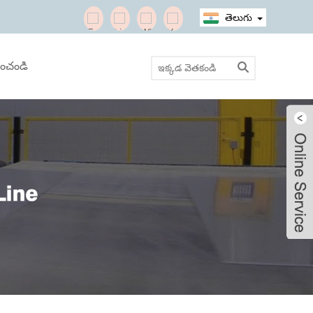
తెలుగు
ించండి