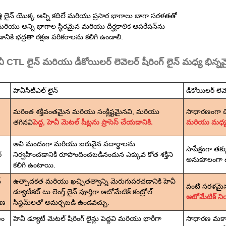
తి లైన్ యొక్క అన్ని కదిలే మరియు ప్రసార భాగాలు బాగా సరళతతో
రియు అన్ని భాగాల స్థిరమైన మరియు దీర్ఘకాలిక ఆపరేషన్‌ను
చడానికి భద్రతా రక్షణ పరికరాలను కలిగి ఉండాలి.
ీ CTL లైన్ మరియు డీకోయిలర్ లెవెలర్ షీరింగ్ లైన్ మధ్య భిన్న
హెవీసీటీఎల్ లైన్
డీకోయిలర్ లెవె
మరింత శక్తివంతమైన మరియు సంక్లిష్టమైనవి, మరియు
సాధారణంగా చ
తగినవి
పెద్ద, హెవీ మెటల్ షీట్లను ప్రాసెస్ చేయడానికి.
మరియు మధ్య త
అవి మందంగా మరియు బరువైన పదార్థాలను
సాపేక్షంగా తక
్
నిర్వహించడానికి రూపొందించబడినందున ఎక్కువ కోత శక్తిని
అనుకూలంగా 
కలిగి ఉంటాయి.
్
ఉత్పాదకత మరియు ఖచ్చితత్వాన్ని మెరుగుపరచడానికి హెవీ
వంటి సరళమైన
డ్యూటీకట్ టు లెంగ్త్ లైన్ పూర్తిగా ఆటోమేటిక్ కంట్రోల్
ఆటోమేటిక్ న
రణ
సిస్టమ్‌లతో అమర్చబడి ఉండవచ్చు.
ణం
హెవీ డ్యూటీ మెటల్ షిరింగ్ లైన్లు పెద్దవి మరియు భారీగా
సాధారణ మకా 