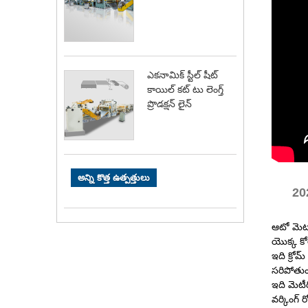
ఎకనామిక్ స్టీల్ షీట్
కాయిల్ కట్ టు లెంగ్త్
ప్రొడక్షన్ లైన్
అన్ని కొత్త ఉత్పత్తులు
202
ఆటో మెటల్
యొక్క కో
ఇది క్రోమ్
సరిపోతుంద
ఇది మెటీ
వర్కింగ్ 