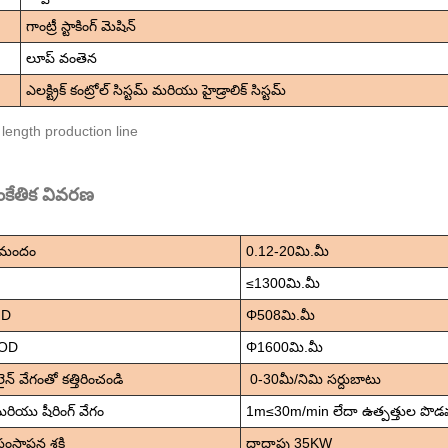
గాంట్రీ స్టాకింగ్ మెషిన్
లూప్ వంతెన
ఎలక్ట్రిక్ కంట్రోల్ సిస్టమ్ మరియు హైడ్రాలిక్ సిస్టమ్
ంకేతిక వివరణ
 మందం
0.12-20మి.మీ
≤1300మి.మీ
ID
Φ508మి.మీ
 OD
Φ1600మి.మీ
న్ వేగంతో కత్తిరించండి
0-30మీ/నిమి సర్దుబాటు
మరియు షీరింగ్ వేగం
1m≤30m/min లేదా ఉత్పత్తుల పొడ
ంస్థాపన శక్తి
దాదాపు 35KW