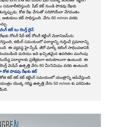
యను సమకాలీకరిస్తుంది. షీట్ కట్ నుండి పొడవు రేఖకు
ున్నప్పుడు, కోత రేఖ వేగంతో సరిపోయేలా వేగవంతం
ది, అతుకులు కట్ సాధిస్తుంది. వేగం 80 m/min వరకు
చ్చు.
రింగ్ కట్ టు లెంగ్త్ లైన్
ేఖకు రోటరీ షీర్ కట్ రోటరీ కట్టింగ్ మెకానిజమ్‌ను
్తుంది, కటింగ్ సమయంలో పదార్థాన్ని గుర్తించే ప్రమాదాన్ని
తుంది. ఈ వ్యవస్థ హై-స్పీడ్, జీరో-మార్క్ కటింగ్ సాధించడానికి
ించబడింది మరియు ఇది ఖచ్చితమైన ఉపరితల ముగింపు
్యే పదార్థాలకు ప్రత్యేకంగా అనుకూలంగా ఉంటుంది. ఈ
లెంగ్త్ మెషీన్ ఉత్పత్తి వేగం 80 మీ/నిమిషం వరకు ఉంటుంది.
కా కోత పొడవు రేఖకు కట్
ర కోత కట్ కట్ కట్ కట్టింగ్ సమయంలో యంత్రాన్ని ఆపివేస్తుంది.
యంత్రం యొక్క గరిష్ట ఉత్పత్తి వేగం 50 m/min కు పరిమితం
ంది.