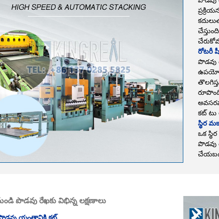
ప్రక్రి
కదులుత
చేస్తుం
చేరుకోవ
రోటరీ షీ
పొడవు ర
ఉపయోగిస
తొలగిస్
రూపొంద
అవసరమయ
కట్ టు 
స్థిర మ
ఒక స్థి
పొడవు 
చేయబడి
ుండి పొడవు రేఖకు విభిన్న లక్షణాలు
 పొడవు యంత్రానికి కట్