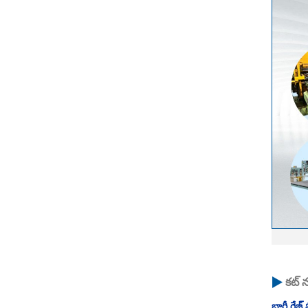
కట్ న
భారీ గేజ్