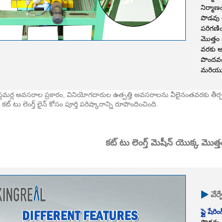
నిర్మాణ
పొడవు ర
పరిగణ
మొత్తం 
వరకు అస
పొందవచ
మరియు 
కస్టమర్ల అవసరాల ప్రకారం, వినియోగదారుల ఉత్పత్తి అవసరాలను వీలైనంతవరకు తీర్చడాన
ట్టర్ కట్ టు లెంగ్త్ లైన్ కోసం పూర్తి పరిష్కారాన్ని రూపొందించింది.
కట్ టు లెంగ్త్ మెషీన్ యొక్క మొత్
వేర
ఫ్లై షేరి
పొడవు ర