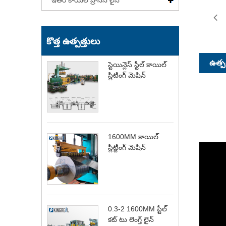
ఇతర కాయిల్ ప్రాసెస్ లైన్
కొత్త ఉత్పత్తులు
ఉత్పత
స్టెయిన్లెస్ స్టీల్ కాయిల్
స్లిటింగ్ మెషిన్
1600MM కాయిల్
స్లిట్టింగ్ మెషిన్
0.3-2 1600MM స్టీల్
కట్ టు లెంగ్త్ లైన్