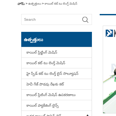
>
ఉత్పత్తులు
>
కాయిల్ కట్ టు లెంగ్త్ మెషిన్
హోమ్
ఉత్పత్తులు
కాయిల్ స్లిట్టింగ్ మెషిన్
కాయిల్ కట్ టు లెంగ్త్ మెషిన్
హై స్పీడ్ కట్ టు లెంగ్త్ లైన్ సొల్యూషన్
హెవీ గేజ్ పొడవు రేఖకు కట్
కాయిల్ స్లిటింగ్ మెషిన్ ఉపకరణాలు
కాయిల్ ప్యాకేజింగ్ లైన్స్