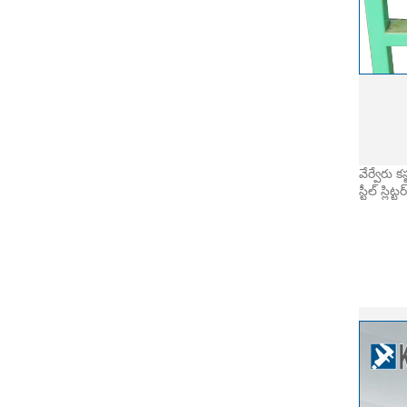
వేర్వేరు 
స్టీల్ స్లి