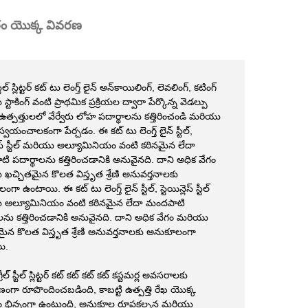
్కారం యొక్క వివరణ
 స్టీల్ స్లిట్టర్ కట్ టు లెంగ్త్ లైన్ అన్‌కాయిలింగ్, లెవలింగ్, కటింగ్
్టాకింగ్ వంటి ప్రాథమిక ప్రక్రియల ద్వారా పేర్కొన్న వెడల్పు
త్పత్తులలో వేర్వేరు లోహ పదార్థాలను కత్తిరించండి మరియు
స్వయంచాలకంగా పేర్చడం. ఈ కట్ టు లెంగ్త్ లైన్ స్టీల్,
్లెస్ స్టీల్ మరియు అల్యూమినియం వంటి కఠినమైన లేదా
 పదార్థాలను కత్తిరించడానికి అనువైనది. దాని అధిక వేగం
ఖచ్చితమైన కొలత విస్తృత శ్రేణి అనువర్తనాలకు
ా ఉంటాయి. ఈ కట్ టు లెంగ్త్ లైన్ స్టీల్, స్టెయిన్లెస్ స్టీల్
 అల్యూమినియం వంటి కఠినమైన లేదా మందపాటి
లను కత్తిరించడానికి అనువైనది. దాని అధిక వేగం మరియు
మైన కొలత విస్తృత శ్రేణి అనువర్తనాలకు అనుకూలంగా
ి.
ంగ్రీల్ స్టీల్ స్లిట్టర్ కట్ కట్ కట్ కట్ కస్టమర్ల అవసరాలకు
ంగా రూపొందించబడింది, కాబట్టి ఉత్పత్తి రేఖ యొక్క
ణం భిన్నంగా ఉంటుంది, అనుకూల రూపకల్పన మరియు