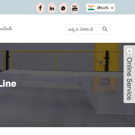
తెలుగు
ించండి