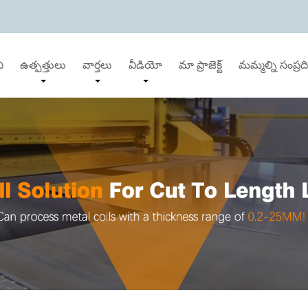
ి
ఉత్పత్తులు
వార్తలు
వీడియో
మా ప్రాజెక్ట్
మమ్మల్ని సంప్రద