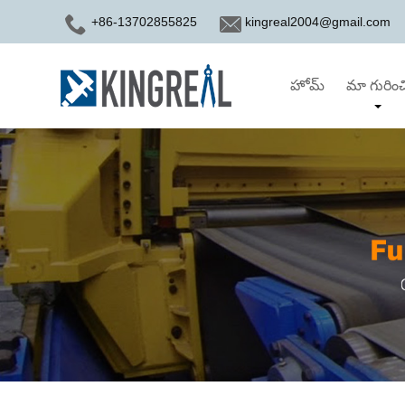
+86-13702855825
kingreal2004@gmail.com
హోమ్
మా గురించ