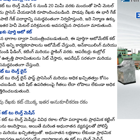
్ కట్ టు లెంగ్త్ మెషీన్ 6 నుండి 20 మిమీ వరకు మందంతో హెవీ మెటల్
ను ప్రాసెస్ చేయడానికి రూపొందించబడింది. పొడవు రేఖకు ఈ భారీ గేజ్
టి గేజ్ పదార్థాన్ని సమర్థవంతంగా నిర్వహిస్తుంది, ఇది నిర్మాణ ఉక్కు
తర హెవీ మెటల్ పరిశ్రమలకు అవసరమైన సాధనంగా మారుతుంది.
ఖకు పూర్తి ఆటో కట్
న భాగాల ద్వారా నియంత్రించబడుతుంది, ఈ పూర్తిగా ఆటోమేటిక్ కట్
్ లైన్ అన్ని కార్యకలాపాలను ఆటోమేట్ చేస్తుంది, అన్‌కాయిలింగ్ మరియు
నుండి ఫీడింగ్, కటింగ్ మరియు స్టాకింగ్ వరకు. ఆపరేటర్లు కంట్రోల్
‌లో ఉత్పత్తి పారామితులను సెట్ చేస్తారు, ఆపరేషన్ సరళంగా మరియు
మర్థవంతంగా చేస్తుంది.
ట్ టు లెంగ్త్ లైన్
కట్ టు లెంగ్త్ లైన్ ఫాస్ట్ ప్రాసెసింగ్ మరియు అధిక ఖచ్చితత్వం కోసం
చబడింది. ఇది షీట్ ఉపరితలంపై గీతలు లేదా లోపాలు లేకుండా అధిక
త్తిరించబడుతుంది.
ు రేఖకు కట్ యొక్క ఇతర అనుకూలీకరణ రకం
కట్ టు లెంగ్త్ మెషీన్
కట్ టు లెంగ్త్ మెషీన్లు వివిధ రకాల లోహ పదార్థాలకు ప్రాథమిక కట్టింగ్
ాలను అందిస్తాయి, అయితే మరింత అధునాతన వ్యవస్థలతో పోలిస్తే
ేగం మరియు ఖచ్చితత్వంతో. అధునాతన లక్షణాలు లేకుండా ప్రాథమిక
 కార్యాచరణ అవసరమయ్యే వ్యాపారాలకు ఈ కట్ టు లెంగ్త్ మెషీన్