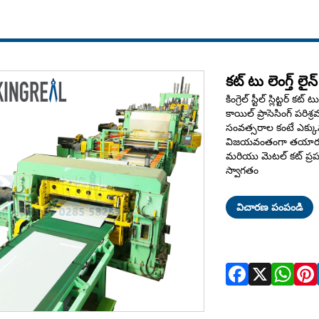
కట్ టు లెంగ్త్ లై
కింగ్రెల్ స్టీల్ స్లిట్టర్ 
కాయిల్ ప్రాసెసింగ్ పరిశ్ర
సంవత్సరాల కంటే ఎక్కు
విజయవంతంగా తయారు చే
మరియు మెటల్ కట్ ప్రపం
స్వాగతం
విచారణ పంపండి