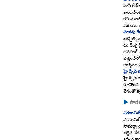
హెవీ గేజ
కాయిల్‌ల
కట్ మందపా
మరియు ఇ
పొడవు రే
ఖచ్చితమై
టు లెంగ్త
లెవలింగ్ 
ప్యానెల్
అత్యంత స
హై స్పీడ్ క
హై స్పీడ్ 
రూపొందిం
వేగంతో క
పొడవ
ఎకనామిక్ 
ఎకనామిక్ 
సామర్థ్య
తగ్గిన వ
కట్టింగ్