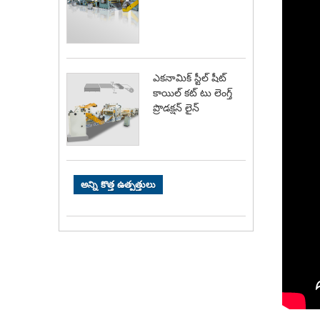
ఎకనామిక్ స్టీల్ షీట్
కాయిల్ కట్ టు లెంగ్త్
ప్రొడక్షన్ లైన్
అన్ని కొత్త ఉత్పత్తులు