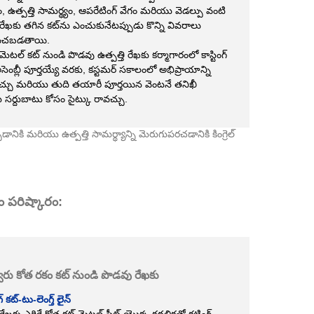
ం, ఉత్పత్తి సామర్థ్యం, ​​ఆపరేటింగ్ వేగం మరియు వెడల్పు వంటి
ేఖకు తగిన కట్‌ను ఎంచుకునేటప్పుడు కొన్ని వివరాలు
ించబడతాయి.
మెటల్ కట్ నుండి పొడవు ఉత్పత్తి రేఖకు కర్మాగారంలో కాస్టింగ్
ెంబ్లీ పూర్తయ్యే వరకు, కస్టమర్ సకాలంలో అభిప్రాయాన్ని
్చు మరియు తుది తయారీ పూర్తయిన వెంటనే తనిఖీ
సర్దుబాటు కోసం సైట్కు రావచ్చు.
ికి మరియు ఉత్పత్తి సామర్థ్యాన్ని మెరుగుపరచడానికి కింగ్రెల్
తం పరిష్కారం:
్వేరు కోత రకం కట్ నుండి పొడవు రేఖకు
ంగ్ కట్-టు-లెంగ్త్ లైన్
ేఖకు ఎగిరే కోత కట్ మెటల్ షీట్ యొక్క కదలికతో కట్టింగ్