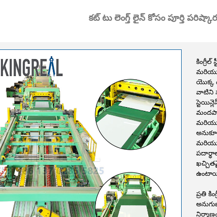
కట్ టు లెంగ్త్ లైన్ కోసం పూర్తి పరిష
కింగ్రీల్
మరియు స
యొక్క ఉ
వాటిని 
స్టెయిన
మందపాటి
మరియు 
అనుకూలంగ
మరియు
పదార్థా
ఖచ్చిత
ఉంటాయ
ప్రతి కి
అనుగుణ
నిర్మా