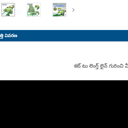
్తి వివరణ
కట్ టు లెంగ్త్ లైన్ గురించి