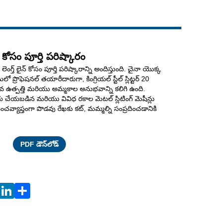
Live
న్ కోసం పూర్తి పరిష్కారం
కట్ టు లెంగ్త్ లైన్ కోసం పూర్తి పరిష్కారాన్ని అందిస్తుంది. చైనా యొక్క
మలో ప్రొఫెషనల్ తయారీదారుగా, కింగ్రియల్ స్టీల్ స్లిట్టర్ 20
వ ఉత్పత్తి మరియు అమ్మకాల అనుభవాన్ని కలిగి ఉంది.
యబడిన మరియు వివిధ రకాల మెటల్ స్లిటింగ్ మెషీన్లు
చవ్యాప్తంగా పొడవు రేఖకు కట్, మమ్మల్ని సంప్రదించడానికి
Facebook
X
WhatsApp
Pinterest
LinkedIn
Share
PDF డౌన్‌లోడ్