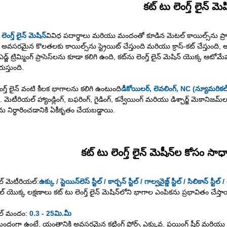
కట్ టు లెంగ్త్ లైన్ మెష
లెంగ్త్ లైన్ మెషిన్
వివిధ పదార్థాలు మరియు మందంతో కూడిన మెటల్ కాయిల్స్‌ను ప్రాసెస
ు అవసరమైన కొలతలకు కాయిల్స్‌ను స్ట్రెయిట్ చేస్తుంది మరియు క్రాస్-కట్ చేస్తుంది, అధ
జ్ ట్రిమ్మింగ్ ప్రాసెస్‌లను కూడా కలిగి ఉంది, కట్‌ను లెంగ్త్ లైన్ మెషిన్ యొక్క ఆటో
స్తుంది.
ంగ్త్ లైన్ వంటి కీలక భాగాలను కలిగి ఉంటుంది
డీకోయిలర్, లెవలింగ్, NC (న్యూమరికల్ 
. మెటీరియల్ హ్యాండ్లింగ్, బఫరింగ్, గైడింగ్, కన్వేయింగ్ మరియు డిశ్చార్జ్ మ
ను నిర్ధారించడానికి ఏకీకృతం చేయబడ్డాయి.
కట్ టు లెంగ్త్ లైన్ మెషీన్‌ల కోసం 
్ మెటీరియల్:
ఉక్కు / స్టెయిన్‌లెస్ స్టీల్ / కార్బన్ స్టీల్ / గాల్వనైజ్డ్ స్టీల్ / సిలికాన్
 యొక్క లక్షణాలు కట్ టు లెంగ్త్ లైన్ మెషిన్‌లోని భాగాల ఎంపికను ప్రభావితం చేస్తా
ల్ మందం:
0.3 - 25మి.మీ
మందంగా ఉంటే, యంత్రానికి అవసరమైన కట్టింగ్ ఫోర్స్ ఎక్కువ. ఫ్లయింగ్ షీర్ మరి