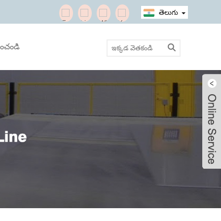
తెలుగు
ించండి