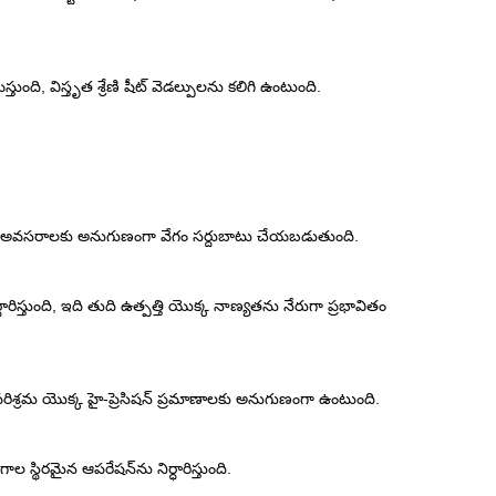
ుంది, విస్తృత శ్రేణి షీట్ వెడల్పులను కలిగి ఉంటుంది.
ర్థ్య అవసరాలకు అనుగుణంగా వేగం సర్దుబాటు చేయబడుతుంది.
రిస్తుంది, ఇది తుది ఉత్పత్తి యొక్క నాణ్యతను నేరుగా ప్రభావితం
్తుంది, పరిశ్రమ యొక్క హై-ప్రెసిషన్ ప్రమాణాలకు అనుగుణంగా ఉంటుంది.
 స్థిరమైన ఆపరేషన్‌ను నిర్ధారిస్తుంది.