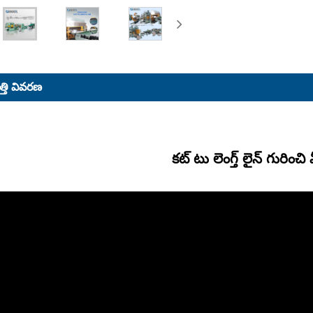
్తి వివరణ
కట్ టు లెంగ్త్ లైన్ గురించ