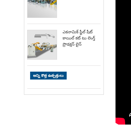
ఎకనామిక్ స్టీల్ షీట్
కాయిల్ కట్ టు లెంగ్త్
ప్రొడక్షన్ లైన్
అన్ని కొత్త ఉత్పత్తులు