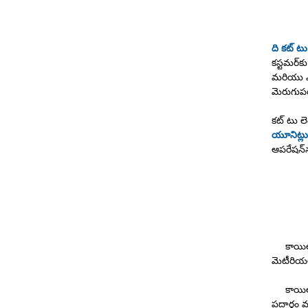
ది కట్ టు 
కస్టమర్‌క
మరియు ఎడ్
మెరుగుపరు
కట్ టు లె
యూనిట్లు
ఆపరేషన్‌
కాయిల
మెటీరియల్
కాయి
పదార్థం 