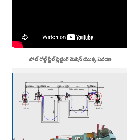
హాట్ రోల్డ్ స్టీల్ స్లిట్టింగ్ మెషిన్ యొక్క వివరణ