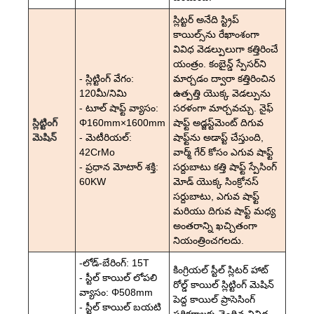
స్లిట్టర్ అనేది స్ట్రిప్
కాయిల్స్‌ను రేఖాంశంగా
వివిధ వెడల్పులుగా కత్తిరించే
యంత్రం. కంబైన్డ్ స్పేసర్‌ని
- స్లిట్టింగ్ వేగం:
మార్చడం ద్వారా కత్తిరించిన
120మీ/నిమి
ఉత్పత్తి యొక్క వెడల్పును
- టూల్ షాఫ్ట్ వ్యాసం:
సరళంగా మార్చవచ్చు. నైఫ్
స్లిట్టింగ్
Φ160mm×1600mm
షాఫ్ట్ అడ్జస్ట్‌మెంట్ దిగువ
మెషిన్
- మెటీరియల్:
షాఫ్ట్‌ను అడాప్ట్ చేస్తుంది,
42CrMo
వార్మ్ గేర్ కోసం ఎగువ షాఫ్ట్
- ప్రధాన మోటార్ శక్తి:
సర్దుబాటు కత్తి షాఫ్ట్ స్పేసింగ్
60KW
మోడ్ యొక్క సింక్రోనస్
సర్దుబాటు, ఎగువ షాఫ్ట్
మరియు దిగువ షాఫ్ట్ మధ్య
అంతరాన్ని ఖచ్చితంగా
నియంత్రించగలదు.
-లోడ్-బేరింగ్: 15T
కింగ్రియల్ స్టీల్ స్లిటర్ హాట్
- స్టీల్ కాయిల్ లోపలి
రోల్డ్ కాయిల్ స్లిట్టింగ్ మెషిన్
వ్యాసం: Φ508mm
పెద్ద కాయిల్ ప్రాసెసింగ్
- స్టీల్ కాయిల్ బయటి
పరికరాలకు చెందిన వివిధ