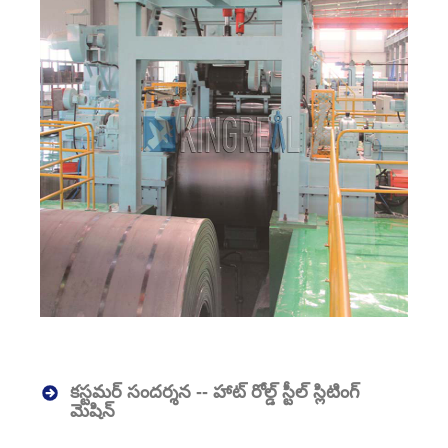
కస్టమర్ సందర్శన -- హాట్ రోల్డ్ స్టీల్ స్లిటింగ్
మెషిన్