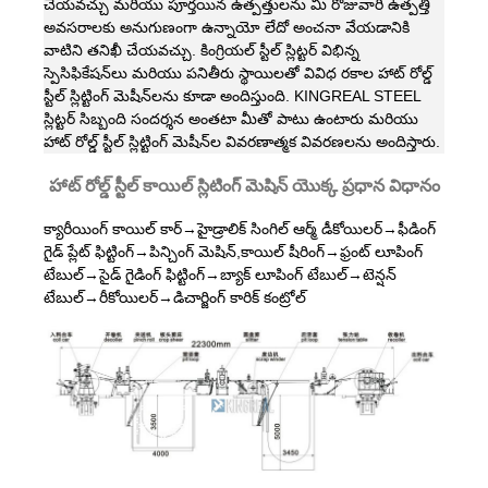
చేయవచ్చు మరియు పూర్తయిన ఉత్పత్తులను మీ రోజువారీ ఉత్పత్తి
అవసరాలకు అనుగుణంగా ఉన్నాయో లేదో అంచనా వేయడానికి
వాటిని తనిఖీ చేయవచ్చు. కింగ్రియల్ స్టీల్ స్లిట్టర్ విభిన్న
స్పెసిఫికేషన్‌లు మరియు పనితీరు స్థాయిలతో వివిధ రకాల హాట్ రోల్డ్
స్టీల్ స్లిట్టింగ్ మెషీన్‌లను కూడా అందిస్తుంది. KINGREAL STEEL
స్లిట్టర్ సిబ్బంది సందర్శన అంతటా మీతో పాటు ఉంటారు మరియు
హాట్ రోల్డ్ స్టీల్ స్లిట్టింగ్ మెషీన్‌ల వివరణాత్మక వివరణలను అందిస్తారు.
హాట్ రోల్డ్ స్టీల్ కాయిల్ స్లిటింగ్ మెషిన్ యొక్క ప్రధాన విధానం
క్యారీయింగ్ కాయిల్ కార్→హైడ్రాలిక్ సింగిల్ ఆర్మ్ డీకోయిలర్→ఫీడింగ్
గైడ్ ప్లేట్ ఫిట్టింగ్→పిన్చింగ్ మెషిన్,కాయిల్ షీరింగ్→ఫ్రంట్ లూపింగ్
టేబుల్→సైడ్ గైడింగ్ ఫిట్టింగ్→బ్యాక్ లూపింగ్ టేబుల్→టెన్షన్
టేబుల్→రీకోయిలర్→డిచార్జింగ్ కారిక్ కంట్రోల్