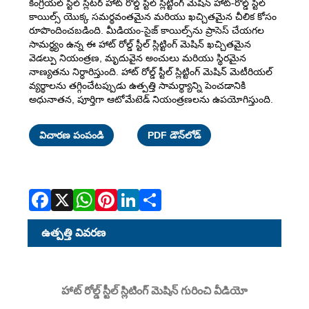
కింగ్రియల్ స్టీల్ స్లిటర్ హాట్ రోల్డ్ స్టీల్ స్లిట్టింగ్ మెషిన్ హాట్-రోల్డ్ స్టీల్
కాయిల్స్ యొక్క సమర్థవంతమైన మరియు ఖచ్చితమైన చీలిక కోసం
రూపొందించబడింది. మీడియం-సైజ్ కాయిల్స్‌ను ప్రాసెస్ చేయగల
సామర్థ్యం ఉన్న ఈ హాట్ రోల్డ్ స్టీల్ స్లిట్టింగ్ మెషిన్ ఖచ్చితమైన
వెడల్పు నియంత్రణ, మృదువైన అంచులు మరియు స్థిరమైన
నాణ్యతను నిర్ధారిస్తుంది. హాట్ రోల్డ్ స్టీల్ స్లిట్టింగ్ మెషిన్ మెటీరియల్
వ్యర్థాలను తగ్గించేటప్పుడు ఉత్పత్తి సామర్థ్యాన్ని పెంచడానికి
అధునాతన, పూర్తిగా ఆటోమేటెడ్ నియంత్రణలను ఉపయోగిస్తుంది.
Facebook
X
WhatsApp
Pinterest
LinkedIn
Share
విచారణ పంపండి
PDF డౌన్‌లోడ్
ఉత్పత్తి వివరణ
హాట్ రోల్డ్ స్టీల్ స్లిటింగ్ మెషిన్ గురించి వీడియో