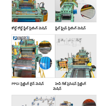
కోల్డ్ రోల్డ్ స్టీల్ స్లిటింగ్ మెషిన్
స్టీల్ స్ట్రిప్ స్లిటింగ్ మెషిన్
PPGI స్లిట్టింగ్ లైన్ మెషిన్
హెవీ గేజ్ ప్రెసిషన్ స్లిట్టింగ్
మెషిన్