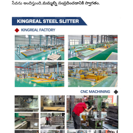
సేవను అందిస్తుంది,
మమ్మల్ని సంప్రదించడానికి స్వాగతం.