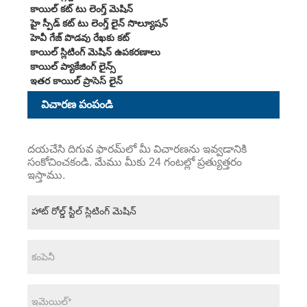
కాయిల్ కట్ టు లెంగ్త్ మెషిన్
హై స్పీడ్ కట్ టు లెంగ్త్ లైన్ సొల్యూషన్
హెవీ గేజ్ పొడవు రేఖకు కట్
కాయిల్ స్లిటింగ్ మెషిన్ ఉపకరణాలు
కాయిల్ ప్యాకేజింగ్ లైన్స్
ఇతర కాయిల్ ప్రాసెస్ లైన్
విచారణ పంపండి
దయచేసి దిగువ ఫారమ్‌లో మీ విచారణను ఇవ్వడానికి
సంకోచించకండి. మేము మీకు 24 గంటల్లో ప్రత్యుత్తరం
ఇస్తాము.