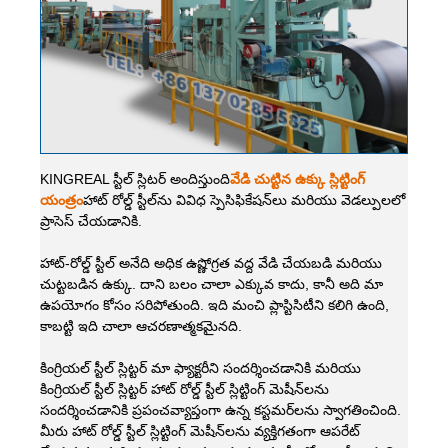
KINGREAL స్టీల్ స్లిటర్ అందిస్తుంది
వేడి చుట్టిన ఉక్కు స్లిట్టింగ్
యంత్రం
హాట్ రోల్డ్ స్టీల్‌ను వివిధ స్పెసిఫికేషన్‌లు మరియు వెడల్పులలో
ప్రాసెస్ చేయడానికి.
హాట్-రోల్డ్ స్టీల్ అనేది అధిక ఉష్ణోగ్రత వద్ద వేడి చేయబడి మరియు
చుట్టబడిన ఉక్కు. దాని బలం చాలా ఎక్కువ కాదు, కానీ అది మా
ఉపయోగం కోసం సరిపోతుంది. ఇది మంచి ప్లాస్టిసిటీని కలిగి ఉంది,
కాబట్టి ఇది చాలా ఆచరణాత్మకమైనది.
కింగ్రియల్ స్టీల్ స్లిట్టర్ మా ఫ్యాక్టరీని సందర్శించడానికి మరియు
కింగ్రియల్ స్టీల్ స్లిట్టర్ హాట్ రోల్డ్ స్టీల్ స్లిట్టింగ్ మెషీన్‌లను
సందర్శించడానికి ప్రపంచవ్యాప్తంగా ఉన్న కస్టమర్‌లను స్వాగతించింది.
మీరు హాట్ రోల్డ్ స్టీల్ స్లిట్టింగ్ మెషీన్‌లను వ్యక్తిగతంగా ఆపరేట్