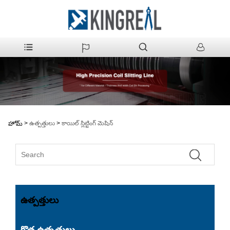
>
ఉత్పత్తులు
>
కాయిల్ స్లిట్టింగ్ మెషిన్
హోమ్
ఉత్పత్తులు