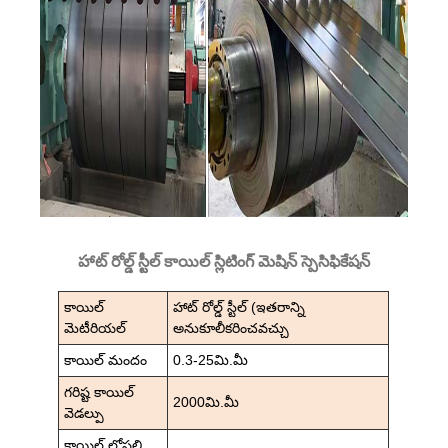
హాట్ రోల్డ్ స్టీల్ కాయిల్ స్లిటింగ్ మెషిన్ స్పెసిఫికేషన్
కాయిల్
హాట్ రోల్డ్ స్టీల్ (ఇతరాన్ని
మెటీరియల్
అనుకూలీకరించవచ్చు
కాయిల్ మందం
0.3-25మి.మీ
గరిష్ట కాయిల్
2000మి.మీ
వెడల్పు
కాయిల్ లోపలి