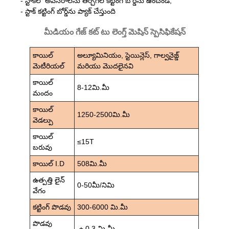
- స్టాక్‌లో అవసరాలను తీర్చగల కట్టింగ్ బోర్డ్‌ను ఉంచండి;
- స్టాక్ కట్టింగ్ బోర్డ్‌ను ప్యాక్ చేస్తుంది
మీడియం గేజ్ కట్ టు లెంగ్త్ మెషిన్ స్పెసిఫికేషన్
కాయిల్
అల్యూమినియం, స్టెయిన్లెస్, గాల్వనైజ్డ్
మెటీరియల్
మరియు మొదలైనవి
కాయిల్
8-12మి.మీ
మందం
కాయిల్
1250-2500మి.మీ
వెడల్పు
కాయిల్
≤15T
బరువు
కాయిల్ I.D
508మి.మీ
ఉత్పత్తి లైన్
0-50మీ/నిమి
వేగం
కట్టింగ్ పొడవు
300-6000 మి.మీ
పొడవు
± 0.3 మి.మీ