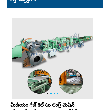
కొత్త ఉత్పత్తులు
మీడియం గేజ్ కట్ టు లెంగ్త్ మెషిన్