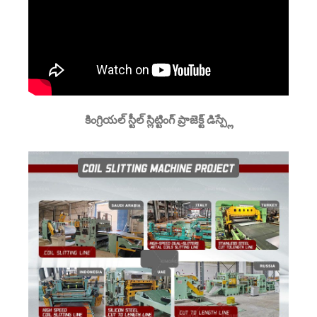
కింగ్రియల్ స్టీల్ స్లిట్టింగ్ ప్రాజెక్ట్ డిస్ప్లే