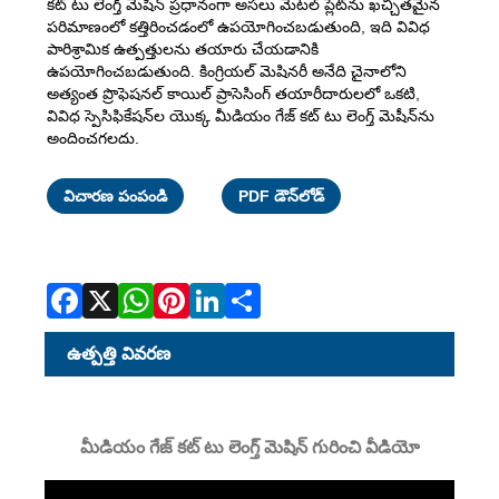
కట్ టు లెంగ్త్ మెషిన్ ప్రధానంగా అసలు మెటల్ ప్లేట్‌ను ఖచ్చితమైన
పరిమాణంలో కత్తిరించడంలో ఉపయోగించబడుతుంది, ఇది వివిధ
పారిశ్రామిక ఉత్పత్తులను తయారు చేయడానికి
ఉపయోగించబడుతుంది. కింగ్రియల్ మెషినరీ అనేది చైనాలోని
అత్యంత ప్రొఫెషనల్ కాయిల్ ప్రాసెసింగ్ తయారీదారులలో ఒకటి,
వివిధ స్పెసిఫికేషన్‌ల యొక్క మీడియం గేజ్ కట్ టు లెంగ్త్ మెషీన్‌ను
అందించగలదు.
Facebook
X
WhatsApp
Pinterest
LinkedIn
Share
విచారణ పంపండి
PDF డౌన్‌లోడ్
ఉత్పత్తి వివరణ
మీడియం గేజ్ కట్ టు లెంగ్త్ మెషిన్ గురించి వీడియో