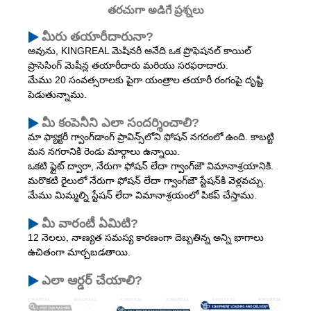
తరచుగా అడిగే ప్రశ్నలు
మీరు తయారీదారునా?
అవును, KINGREAL మెషినరీ అనేది ఒక ప్రొఫెషనల్ కాయిల్
ప్రాసెసింగ్ మెషీన్ల తయారీదారు మరియు సరఫరాదారు.
మేము 20 సంవత్సరాలకు పైగా యంత్రాల తయారీ రంగంపై దృష్టి
పెడుతున్నాము.
మీ కంపెనీని ఎలా సందర్శించాలి?
మా ఫ్యాక్టరీ గ్వాంగ్‌డాంగ్ ప్రావిన్స్‌లోని ఫోషన్ నగరంలో ఉంది. కాబట్టి
మన నగరానికి రెండు మార్గాలు ఉన్నాయి.
ఒకటి ఫ్లైట్ ద్వారా, నేరుగా ఫోషన్ లేదా గ్వాంగ్‌జౌ విమానాశ్రయానికి.
మరొకటి రైలులో నేరుగా ఫోషన్ లేదా గ్వాంగ్‌జౌ స్టేషన్‌కి వెళ్లవచ్చు.
మేము మిమ్మల్ని స్టేషన్ లేదా విమానాశ్రయంలో పికప్ చేస్తాము.
మీ వారంటీ ఏమిటి?
12 నెలలు, నాణ్యత సమస్య కారణంగా దెబ్బతిన్న అన్ని భాగాలు
ఉచితంగా మార్చబడతాయి.
ఎలా ఆర్డర్ చేయాలి?