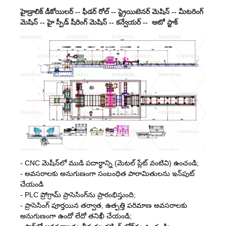
హైడ్రాలిక్ డీకోయిలర్ -- ఫీడర్ రోల్ -- స్ట్రెయిటెనర్ మెషిన్ -- మీటరింగ్
మెషిన్ -- హై స్పీడ్ షీరింగ్ మెషిన్ -- కన్వేయర్ -- ఆటో స్టాక్
- CNC మెషీన్‌లో ముడి పదార్థాన్ని (మెటల్ ప్లేట్ వంటివి) ఉంచండి;
- అవసరాలకు అనుగుణంగా సంబంధిత పారామితులను ఇన్‌పుట్
చేయండి
- PLC ప్రోగ్రామ్ ప్రాసెసింగ్‌ను ప్రారంభిస్తుంది;
- ప్రాసెసింగ్ పూర్తయిన తర్వాత, ఉత్పత్తి పరిమాణ అవసరాలకు
అనుగుణంగా ఉందో లేదో తనిఖీ చేయండి;