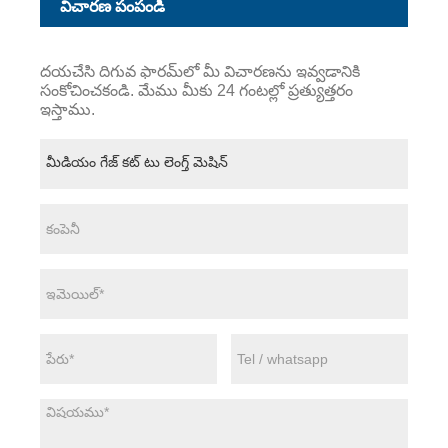
విచారణ పంపండి
దయచేసి దిగువ ఫారమ్‌లో మీ విచారణను ఇవ్వడానికి
సంకోచించకండి. మేము మీకు 24 గంటల్లో ప్రత్యుత్తరం
ఇస్తాము.