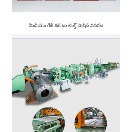
మీడియం గేజ్ కట్ టు లెంగ్త్ మెషిన్ వివరణ