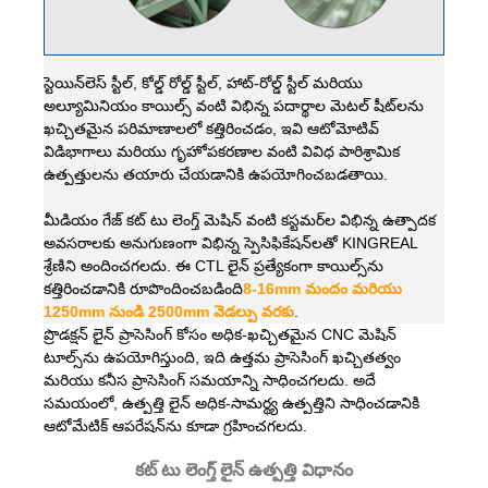
స్టెయిన్‌లెస్ స్టీల్, కోల్డ్ రోల్డ్ స్టీల్, హాట్-రోల్డ్ స్టీల్ మరియు
అల్యూమినియం కాయిల్స్ వంటి విభిన్న పదార్థాల మెటల్ షీట్‌లను
ఖచ్చితమైన పరిమాణాలలో కత్తిరించడం, ఇవి ఆటోమోటివ్
విడిభాగాలు మరియు గృహోపకరణాల వంటి వివిధ పారిశ్రామిక
ఉత్పత్తులను తయారు చేయడానికి ఉపయోగించబడతాయి.
మీడియం గేజ్ కట్ టు లెంగ్త్ మెషిన్ వంటి కస్టమర్‌ల విభిన్న ఉత్పాదక
అవసరాలకు అనుగుణంగా విభిన్న స్పెసిఫికేషన్‌లతో KINGREAL
శ్రేణిని అందించగలదు. ఈ CTL లైన్ ప్రత్యేకంగా కాయిల్స్‌ను
కత్తిరించడానికి రూపొందించబడింది
8-16mm మందం మరియు
1250mm నుండి 2500mm వెడల్పు వరకు
.
ప్రొడక్షన్ లైన్ ప్రాసెసింగ్ కోసం అధిక-ఖచ్చితమైన CNC మెషిన్
టూల్స్‌ను ఉపయోగిస్తుంది, ఇది ఉత్తమ ప్రాసెసింగ్ ఖచ్చితత్వం
మరియు కనీస ప్రాసెసింగ్ సమయాన్ని సాధించగలదు. అదే
సమయంలో, ఉత్పత్తి లైన్ అధిక-సామర్థ్య ఉత్పత్తిని సాధించడానికి
ఆటోమేటిక్ ఆపరేషన్‌ను కూడా గ్రహించగలదు.
కట్ టు లెంగ్త్ లైన్ ఉత్పత్తి విధానం