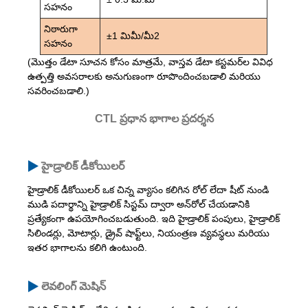
సహనం
నిఠారుగా
±1 మిమీ/మీ2
సహనం
(మొత్తం డేటా సూచన కోసం మాత్రమే, వాస్తవ డేటా కస్టమర్‌ల వివిధ
ఉత్పత్తి అవసరాలకు అనుగుణంగా రూపొందించబడాలి మరియు
సవరించబడాలి.)
CTL ప్రధాన భాగాల ప్రదర్శన
హైడ్రాలిక్ డీకోయిలర్
హైడ్రాలిక్ డీకోయిలర్ ఒక చిన్న వ్యాసం కలిగిన రోల్ లేదా షీట్ నుండి
ముడి పదార్థాన్ని హైడ్రాలిక్ సిస్టమ్ ద్వారా అన్‌రోల్ చేయడానికి
ప్రత్యేకంగా ఉపయోగించబడుతుంది. ఇది హైడ్రాలిక్ పంపులు, హైడ్రాలిక్
సిలిండర్లు, మోటార్లు, డ్రైవ్ షాఫ్ట్‌లు, నియంత్రణ వ్యవస్థలు మరియు
ఇతర భాగాలను కలిగి ఉంటుంది.
లెవలింగ్ మెషిన్