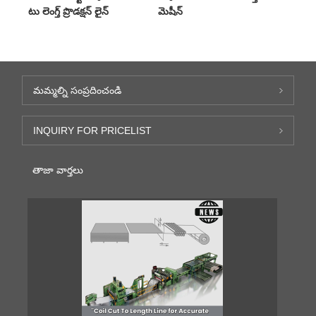
టు లెంగ్త్ ప్రొడక్షన్ లైన్
మెషీన్
మమ్మల్ని సంప్రదించండి
INQUIRY FOR PRICELIST
తాజా వార్తలు