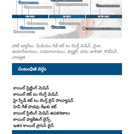
హాట్ ట్యాగ్‌లు: మీడియం గేజ్ కట్ టు లెంగ్త్ మెషీన్, చైనా,
తయారీదారులు, సరఫరాదారులు, ఫ్యాక్టరీ, ధరల జాబితా, కొటేషన్,
నాణ్యత
సంబంధిత వర్గం
కాయిల్ స్లిట్టింగ్ మెషిన్
కాయిల్ కట్ టు లెంగ్త్ మెషిన్
హై స్పీడ్ కట్ టు లెంగ్త్ లైన్ సొల్యూషన్
హెవీ గేజ్ పొడవు రేఖకు కట్
కాయిల్ స్లిటింగ్ మెషిన్ ఉపకరణాలు
కాయిల్ ప్యాకేజింగ్ లైన్స్
ఇతర కాయిల్ ప్రాసెస్ లైన్