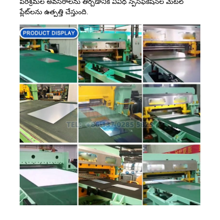
పరిశ్రమల అవసరాలను తీర్చడానికి వివిధ స్పెసిఫికేషన్‌ల మెటల్
ప్లేట్‌లను ఉత్పత్తి చేస్తుంది.