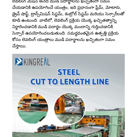
లెవలింగ్ మెషిన్ అనేది ముడి పదార్థాలను ఖచ్చితంగా సమం
చేయడానికి ఉపయోగించే యంత్రం, ఇది ప్రధానంగా ఫ్రేమ్, మోటారు,
డ్రైవ్ షాఫ్ట్, ట్రాన్స్‌మిషన్ సిస్టమ్, కంట్రోల్ సిస్టమ్ మరియు సెన్సార్‌లతో
కూడి ఉంటుంది. వాటిలో, లెవలింగ్ ప్రక్రియ యొక్క ఖచ్చితత్వాన్ని
నిర్ధారించడానికి ముడి పదార్థం యొక్క మందాన్ని గుర్తించడానికి
సెన్సార్ ఉపయోగించబడుతుంది. సమర్ధవంతమైన ఉత్పత్తి ప్రక్రియ
కోసం లెవలింగ్ యంత్రాలు ముడి పదార్థాలను ఖచ్చితంగా సమం
చేస్తాయి.