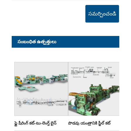
సమర్పించండి
సంబంధిత ఉత్పత్తులు
ఫ్లై షీరింగ్ కట్-టు-లెంగ్త్ లైన్
పొడవు యంత్రానికి స్టీల్ కట్