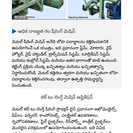
అధిక నాణ్యత గల షీరింగ్ మెషిన్
మెటల్ షీరింగ్ మెషిన్ అనేది లోహ పదార్థాలను కత్తిరించడానికి
ఉపయోగించే ఒక యంత్రం, ఇది ప్రధానంగా ఫ్రేమ్, మోటారు, నైఫ్
హోల్డర్, నైఫ్ హ్యాండిల్, ట్రాన్స్‌మిషన్ సిస్టమ్, లూబ్రికేషన్ సిస్టమ్
మరియు కంట్రోల్ సిస్టమ్ మరియు ఇతర భాగాలతో కూడి ఉంటుంది.
కట్టింగ్ ప్రక్రియ యొక్క ఖచ్చితత్వం మరియు ఖచ్చితత్వాన్ని
నిర్ధారించుకోండి. మెటల్ కత్తెరలు త్వరగా మరియు ఖచ్చితంగా లోహ
పదార్థాలను కత్తిరించగలవు, తద్వారా ఉత్పత్తి సామర్థ్యాన్ని
పెంచుతుంది.
కట్ టు లెంగ్త్ మెషిన్ అప్లికేషన్
మెటల్ కట్-టు-లెంగ్త్ షీరింగ్ ప్రొడక్షన్ లైన్ ప్రధానంగా ఆటోమొబైల్స్,
షిప్‌లు, ఫర్నిచర్, కాంపోనెంట్స్, ఎలక్ట్రికల్ ఉపకరణాలు,
గృహోపకరణాలు, స్టీల్ స్ట్రక్చర్‌లు, రీన్‌ఫోర్స్డ్ కాంక్రీట్ స్ట్రక్చర్‌లు
మొదలైన పరిశ్రమలలో ఉపయోగించబడుతుంది. ఇది వివిధ