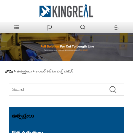
>
ఉత్పత్తులు
>
కాయిల్ కట్ టు లెంగ్త్ మెషిన్
హోమ్
ఉత్పత్తులు