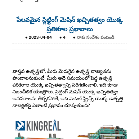
పేలవమైన స్లిట్టింగ్ మెషిన్ ఖచ్చితత్వం యొక్క
ప్రతికూల ప్రభావాలు
●
2023-04-04
●
4
●
నాకు సందేశం పంపండి
వాస్తవ ఉత్పత్తిలో, మీరు మెరుగైన ఉత్పత్తి నాణ్యతను
పొందాలనుకుంటే, మీరు అదే సమయంలో పెద్ద ఉత్పత్తి
పరికరాల యొక్క ఖచ్చితత్వాన్ని పరిగణించాలి. ఇది కూడా
నిజం
చీలిక యంత్రాలు
. స్లిట్టింగ్ మెషిన్ యొక్క ఖచ్చితత్వం
అవసరాలను తీర్చకపోతే, అది మెటల్ స్ట్రిప్స్ యొక్క ఉత్పత్తి
నాణ్యతపై ఎలాంటి ప్రభావం చూపుతుంది?