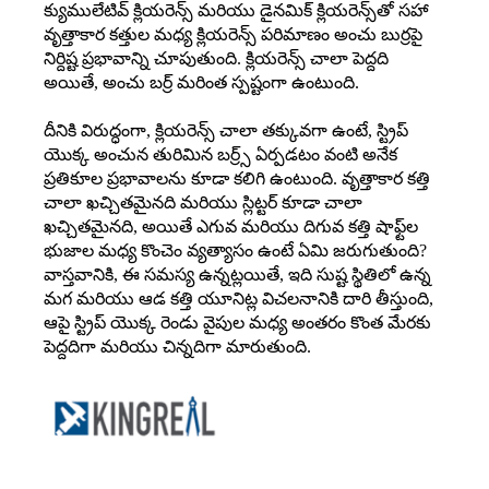
క్యుములేటివ్ క్లియరెన్స్ మరియు డైనమిక్ క్లియరెన్స్‌తో సహా
వృత్తాకార కత్తుల మధ్య క్లియరెన్స్ పరిమాణం అంచు బుర్రపై
నిర్దిష్ట ప్రభావాన్ని చూపుతుంది. క్లియరెన్స్ చాలా పెద్దది
అయితే, అంచు బర్ర్ మరింత స్పష్టంగా ఉంటుంది.
దీనికి విరుద్ధంగా, క్లియరెన్స్ చాలా తక్కువగా ఉంటే, స్ట్రిప్
యొక్క అంచున తురిమిన బర్ర్స్ ఏర్పడటం వంటి అనేక
ప్రతికూల ప్రభావాలను కూడా కలిగి ఉంటుంది. వృత్తాకార కత్తి
చాలా ఖచ్చితమైనది మరియు స్లిట్టర్ కూడా చాలా
ఖచ్చితమైనది, అయితే ఎగువ మరియు దిగువ కత్తి షాఫ్ట్‌ల
భుజాల మధ్య కొంచెం వ్యత్యాసం ఉంటే ఏమి జరుగుతుంది?
వాస్తవానికి, ఈ సమస్య ఉన్నట్లయితే, ఇది సుష్ట స్థితిలో ఉన్న
మగ మరియు ఆడ కత్తి యూనిట్ల విచలనానికి దారి తీస్తుంది,
ఆపై స్ట్రిప్ యొక్క రెండు వైపుల మధ్య అంతరం కొంత మేరకు
పెద్దదిగా మరియు చిన్నదిగా మారుతుంది.