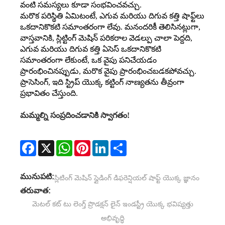
వంటి సమస్యలు కూడా సంభవించవచ్చు.
మరొక పరిస్థితి ఏమిటంటే, ఎగువ మరియు దిగువ కత్తి షాఫ్ట్‌లు
ఒకదానికొకటి సమాంతరంగా లేవు. మనందరికీ తెలిసినట్లుగా,
వాస్తవానికి, స్లిట్టింగ్ మెషిన్ పరికరాల వెడల్పు చాలా పెద్దది,
ఎగువ మరియు దిగువ కత్తి ఏసెస్ ఒకదానికొకటి
సమాంతరంగా లేకుంటే, ఒక వైపు పనిచేయడం
ప్రారంభించినప్పుడు, మరొక వైపు ప్రారంభించబడకపోవచ్చు.
ప్రాసెసింగ్, ఇది స్ట్రిప్ యొక్క కట్టింగ్ నాణ్యతను తీవ్రంగా
ప్రభావితం చేస్తుంది.
మమ్మల్ని సంప్రదించడానికి స్వాగతం!
Facebook
X
WhatsApp
Pinterest
LinkedIn
Share
మునుపటి:
స్లిటింగ్ మెషిన్ స్లైడింగ్ డిఫరెన్షియల్ షాఫ్ట్ యొక్క జ్ఞానం
తరువాత:
మెటల్ కట్ టు లెంగ్త్ ప్రొడక్షన్ లైన్ ఇండస్ట్రీ యొక్క భవిష్యత్తు
అభివృద్ధి