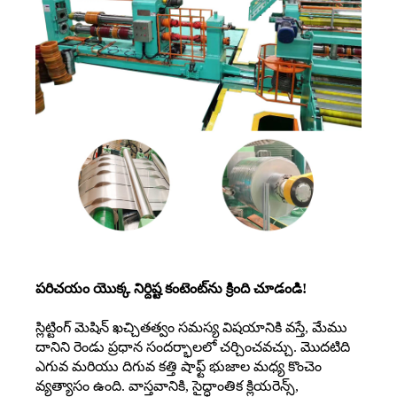
పరిచయం యొక్క నిర్దిష్ట కంటెంట్‌ను క్రింది చూడండి!
స్లిట్టింగ్ మెషిన్ ఖచ్చితత్వం సమస్య విషయానికి వస్తే, మేము
దానిని రెండు ప్రధాన సందర్భాలలో చర్చించవచ్చు. మొదటిది
ఎగువ మరియు దిగువ కత్తి షాఫ్ట్ భుజాల మధ్య కొంచెం
వ్యత్యాసం ఉంది. వాస్తవానికి, సైద్ధాంతిక క్లియరెన్స్,