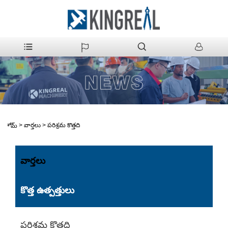
>
వార్తలు
>
పరిశ్రమ కొత్తది
హోమ్
వార్తలు
కొత్త ఉత్పత్తులు
పరిశ్రమ కొత్తది