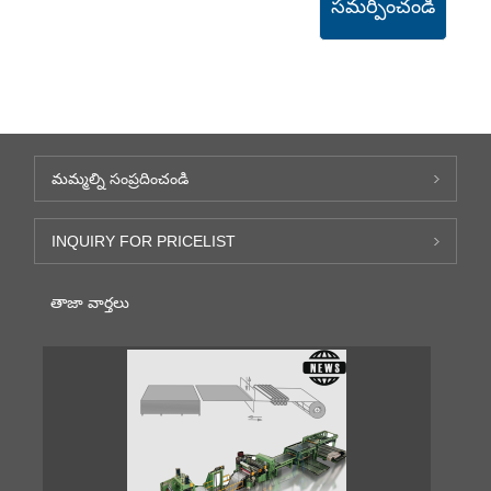
సమర్పించండి
మమ్మల్ని సంప్రదించండి
INQUIRY FOR PRICELIST
తాజా వార్తలు