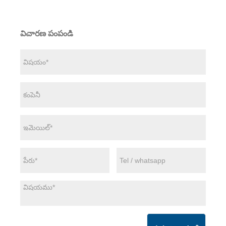
విచారణ పంపండి