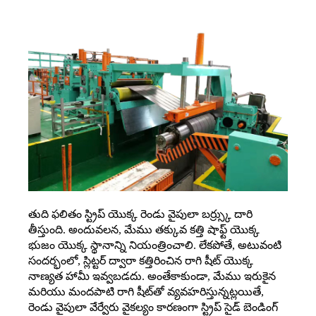
తుది ఫలితం స్ట్రిప్ యొక్క రెండు వైపులా బర్ర్స్కు దారి
తీస్తుంది. అందువలన, మేము తక్కువ కత్తి షాఫ్ట్ యొక్క
భుజం యొక్క స్థానాన్ని నియంత్రించాలి. లేకపోతే, అటువంటి
సందర్భంలో, స్లిట్టర్ ద్వారా కత్తిరించిన రాగి షీట్ యొక్క
నాణ్యత హామీ ఇవ్వబడదు. అంతేకాకుండా, మేము ఇరుకైన
మరియు మందపాటి రాగి షీట్‌తో వ్యవహరిస్తున్నట్లయితే,
రెండు వైపులా వేర్వేరు వైకల్యం కారణంగా స్ట్రిప్ సైడ్ బెండింగ్