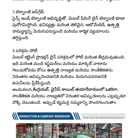
3.
టెక్నాలజీ అప్‌గ్రేడ్:
సైన్స్ అండ్ టెక్నాలజీ అభివృద్ధితో, మెటల్ షీరింగ్ లైన్ టెక్నాలజీ కూడా
పురోగమిస్తోంది, భవిష్యత్తు మరింత తెలివైన, ఆటోమేటెడ్, ఉత్పత్తి
సామర్థ్యాన్ని మెరుగుపరుస్తుంది మరియు కార్మిక వ్యయాలను
తగ్గిస్తుంది.
4.
పరిశ్రమ పోటీ
మెటల్ కట్టింగ్ ప్రొడక్షన్ లైన్ పరిశ్రమలో పోటీ మరింత తీవ్రమవుతుంది,
ఇది మరింత మంది కస్టమర్‌లు మరియు మార్కెట్ వాటాను
గెలుచుకోవడం కోసం ఉత్పత్తి నాణ్యత మరియు సాంకేతికతను
నిరంతరం ఆవిష్కరించడానికి మరియు మెరుగుపరచడానికి
కంపెనీలను ప్రేరేపిస్తుంది.
అందువలన,
కింగ్రియల్, చైనీస్ కాయిల్ తయారీదారులలో ఒకరిగా,
సాంకేతికత మరియు నాణ్యతలో నిరంతర ఆవిష్కరణలను ఎల్లప్పుడూ
నొక్కి చెబుతుంది. అప్పుడే కస్టమర్ల నమ్మకాన్ని పొందగలుగుతాం