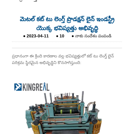
మెటల్ కట్ టు లెంగ్త్ ప్రొడక్షన్ లైన్ ఇండస్ట్రీ
యొక్క భవిష్యత్తు అభివృద్ధి
●
2023-04-11
●
10
●
నాకు సందేశం పంపండి
ప్రధానంగా ఈ క్రింది కారణాల వల్ల భవిష్యత్తులో కట్ టు లెంగ్త్ లైన్
పరిశ్రమ స్థిరమైన అభివృద్ధిని కొనసాగిస్తుంది: