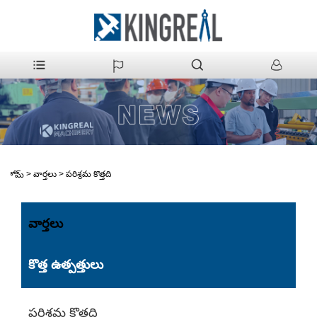
>
వార్తలు
>
పరిశ్రమ కొత్తది
హోమ్
వార్తలు
కొత్త ఉత్పత్తులు
పరిశ్రమ కొత్తది