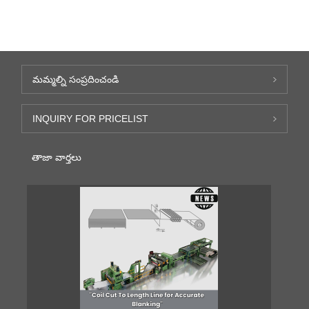
మమ్మల్ని సంప్రదించండి
INQUIRY FOR PRICELIST
తాజా వార్తలు