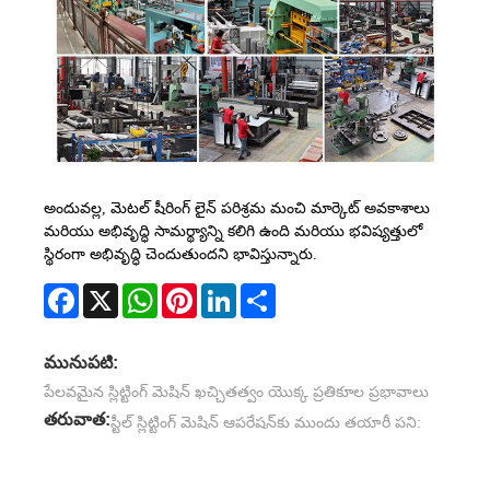
అందువల్ల, మెటల్ షీరింగ్ లైన్ పరిశ్రమ మంచి మార్కెట్ అవకాశాలు
మరియు అభివృద్ధి సామర్థ్యాన్ని కలిగి ఉంది మరియు భవిష్యత్తులో
స్థిరంగా అభివృద్ధి చెందుతుందని భావిస్తున్నారు.
Facebook
X
WhatsApp
Pinterest
LinkedIn
Share
మునుపటి:
పేలవమైన స్లిట్టింగ్ మెషిన్ ఖచ్చితత్వం యొక్క ప్రతికూల ప్రభావాలు
తరువాత:
స్టీల్ స్లిట్టింగ్ మెషిన్ ఆపరేషన్‌కు ముందు తయారీ పని: