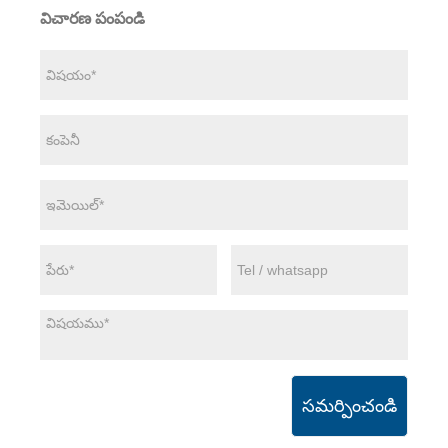
విచారణ పంపండి
సమర్పించండి