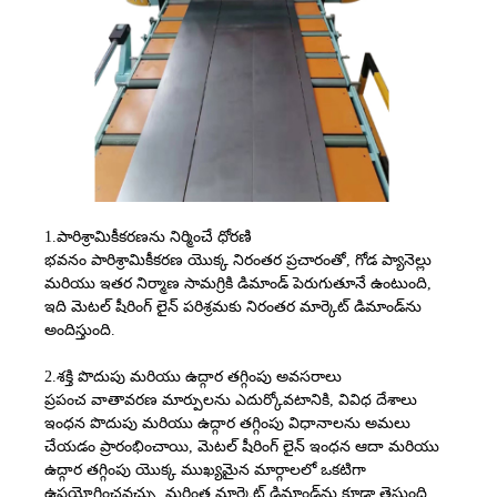
1.
పారిశ్రామికీకరణను నిర్మించే ధోరణి
భవనం పారిశ్రామికీకరణ యొక్క నిరంతర ప్రచారంతో, గోడ ప్యానెల్లు
మరియు ఇతర నిర్మాణ సామగ్రికి డిమాండ్ పెరుగుతూనే ఉంటుంది,
ఇది మెటల్ షీరింగ్ లైన్ పరిశ్రమకు నిరంతర మార్కెట్ డిమాండ్‌ను
అందిస్తుంది.
2.
శక్తి పొదుపు మరియు ఉద్గార తగ్గింపు అవసరాలు
ప్రపంచ వాతావరణ మార్పులను ఎదుర్కోవటానికి, వివిధ దేశాలు
ఇంధన పొదుపు మరియు ఉద్గార తగ్గింపు విధానాలను అమలు
చేయడం ప్రారంభించాయి, మెటల్ షీరింగ్ లైన్ ఇంధన ఆదా మరియు
ఉద్గార తగ్గింపు యొక్క ముఖ్యమైన మార్గాలలో ఒకటిగా
ఉపయోగించవచ్చు, మరింత మార్కెట్ డిమాండ్‌ను కూడా తెస్తుంది.