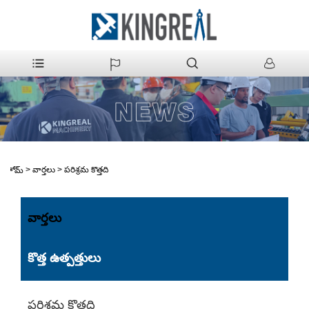
>
వార్తలు
>
పరిశ్రమ కొత్తది
హోమ్
వార్తలు
కొత్త ఉత్పత్తులు
పరిశ్రమ కొత్తది