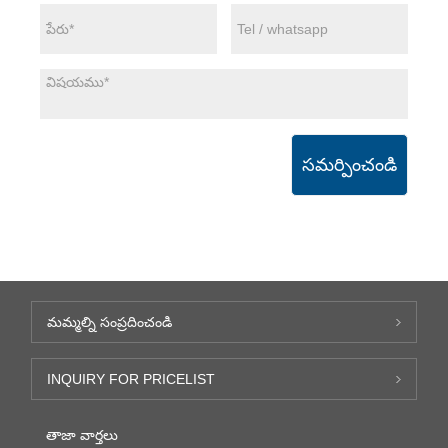
సమర్పించండి
మమ్మల్ని సంప్రదించండి
INQUIRY FOR PRICELIST
తాజా వార్తలు