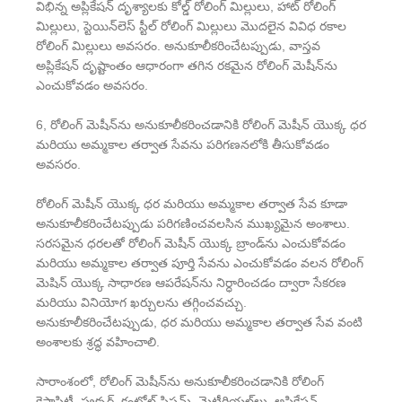
విభిన్న అప్లికేషన్ దృశ్యాలకు కోల్డ్ రోలింగ్ మిల్లులు, హాట్ రోలింగ్
మిల్లులు, స్టెయిన్‌లెస్ స్టీల్ రోలింగ్ మిల్లులు మొదలైన వివిధ రకాల
రోలింగ్ మిల్లులు అవసరం. అనుకూలీకరించేటప్పుడు, వాస్తవ
అప్లికేషన్ దృష్టాంతం ఆధారంగా తగిన రకమైన రోలింగ్ మెషీన్‌ను
ఎంచుకోవడం అవసరం.
6, రోలింగ్ మెషీన్‌ను అనుకూలీకరించడానికి రోలింగ్ మెషీన్ యొక్క ధర
మరియు అమ్మకాల తర్వాత సేవను పరిగణనలోకి తీసుకోవడం
అవసరం.
రోలింగ్ మెషీన్ యొక్క ధర మరియు అమ్మకాల తర్వాత సేవ కూడా
అనుకూలీకరించేటప్పుడు పరిగణించవలసిన ముఖ్యమైన అంశాలు.
సరసమైన ధరలతో రోలింగ్ మెషీన్ యొక్క బ్రాండ్‌ను ఎంచుకోవడం
మరియు అమ్మకాల తర్వాత పూర్తి సేవను ఎంచుకోవడం వలన రోలింగ్
మెషిన్ యొక్క సాధారణ ఆపరేషన్‌ను నిర్ధారించడం ద్వారా సేకరణ
మరియు వినియోగ ఖర్చులను తగ్గించవచ్చు.
అనుకూలీకరించేటప్పుడు, ధర మరియు అమ్మకాల తర్వాత సేవ వంటి
అంశాలకు శ్రద్ధ వహించాలి.
సారాంశంలో, రోలింగ్ మెషీన్‌ను అనుకూలీకరించడానికి రోలింగ్
కెపాసిటీ, స్ట్రక్చర్, కంట్రోల్ సిస్టమ్, మెటీరియల్‌లు, అప్లికేషన్