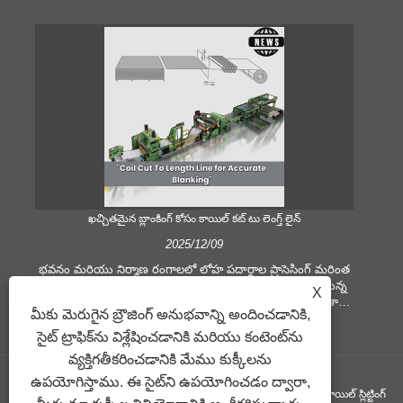
ఖచ్చితమైన బ్లాంకింగ్ కోసం కాయిల్ కట్ టు లెంగ్త్ లైన్
స
2025/12/09
భవనం మరియు నిర్మాణ రంగాలలో లోహ పదార్థాల ప్రాసెసింగ్ మరింత
కీలకంగా పెరుగుతోంది. సాంకేతిక పరిణామాలు మరియు మారుతున్న
కీ
X
కస్టమర్ల అంచనాలు కంపెనీలను మరింత ఎక్కువ ఉత్పాదక ప్రమాణాలు
ము
మీకు మెరుగైన బ్రౌజింగ్ అనుభవాన్ని అందించడానికి,
మరియు నాణ్యత డిమాండ్‌లను అందుకోవడానికి బలవంతం చేస్తాయి.
సమ
సాంప్రదాయిక చేతి ప్రాసెసింగ్ పద్ధతులు సమకాలీన పరిశ్రమ
షీట
సైట్ ట్రాఫిక్‌ను విశ్లేషించడానికి మరియు కంటెంట్‌ను
అవసరాలను తీర్చడానికి సరిపోవు, ప్రత్యేకించి గొప్ప ఖచ్చితత్వం
వ్యక్తిగతీకరించడానికి మేము కుక్కీలను
మరియు సామర్థ్యం కోసం. అందువల్ల, కాయిల్ కట్ టు లెంగ్త్ లైన్
ఉపయ
ఉపయోగిస్తాము. ఈ సైట్‌ని ఉపయోగించడం ద్వారా,
కాయిల్ ప్రాసెసింగ్ పరికరంగా ఉద్భవించింది.
కాపీరైట్ ©GUANGZHOU KINGREAL MACHINERY CO., LTD.， - కాయిల్ స్లిట్టింగ్