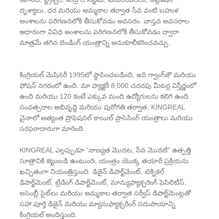
దృశ్యాలు, ధర మరియు అమ్మకాల తర్వాత సేవ వంటి బహుళ
అంశాలను పరిగణనలోకి తీసుకోవడం అవసరం. వాస్తవ అవసరాల
ఆధారంగా వివిధ అంశాలను పరిగణనలోకి తీసుకోవడం ద్వారా
మాత్రమే తగిన బెండింగ్ యంత్రాన్ని అనుకూలీకరించవచ్చు.
కింగ్రియల్ మెషినరీ 1995లో స్థాపించబడింది, ఇది గ్వాంగ్‌జౌ మరియు
ఫోషన్ నగరంలో ఉంది. మా ఫ్యాక్టరీ 8,000 చదరపు మీటర్ల విస్తీర్ణంలో
ఉంది మరియు 120 కంటే ఎక్కువ మంది ఉద్యోగులను కలిగి ఉంది.
సంవత్సరాల అభివృద్ధి మరియు పురోగతి తర్వాత, KINGREAL
చైనాలో అత్యంత ప్రొఫెషనల్ కాయిల్ ప్రాసెసింగ్ యంత్రాలు మరియు
సరఫరాదారుగా మారింది.
KINGREAL ఎల్లప్పుడూ "నాణ్యత మొదట, సేవ మొదటి" ఉత్పత్తి
సూత్రానికి కట్టుబడి ఉంటుంది, యంత్రం యొక్క తయారీ ప్రక్రియను
ఖచ్చితంగా నియంత్రిస్తుంది. డిజైన్ డిపార్ట్‌మెంట్, టెక్నికల్
డిపార్ట్‌మెంట్, ట్రేడింగ్ డిపార్ట్‌మెంట్, మాన్యుఫ్యాక్చరింగ్ ఫెసిలిటీస్,
అసెంబ్లీ సైట్‌లు మరియు అమ్మకాల తర్వాత సర్వీస్ డిపార్ట్‌మెంట్లతో
సహా పూర్తి డిజైన్ మరియు మ్యానుఫ్యాక్చరింగ్ సదుపాయాన్ని
కింగ్రియల్ అందిస్తుంది.