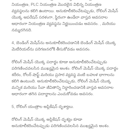
నియంత్రణ, PLC నియంత్రణ మొదలైన విభిన్న నియంత్రణ
వ్యవస్థలను కలిగి ఉంటాయి. అనుకూలీకరించేటప్పుడు, రోలింగ్ మెషీన్
యొక్క ఆపరేషన్ సరళంగా, స్థిరంగా ఉండేలా వాస్తవ అవసరాల
ఆధారంగా నియంత్రణ వ్యవస్థను నిర్ణయించడం అవసరం. , మరియు
నమ్మదగినది.
4, బెండింగ్ మెషీన్‌ను అనుకూలీకరించడానికి బెండింగ్ మెషీన్ యొక్క
మెటీరియల్‌ను పరిగణనలోకి తీసుకోవడం అవసరం.
రోలింగ్ మెషీన్ యొక్క పదార్థం కూడా అనుకూలీకరించేటప్పుడు
పరిగణించవలసిన ముఖ్యమైన అంశం. రోలింగ్ మెషీన్ యొక్క పదార్థం
శరీరం, రోలర్ షాఫ్ట్ మరియు ప్రసార వ్యవస్థ వంటి బహుళ భాగాలను
కలిగి ఉంటుంది. అనుకూలీకరించేటప్పుడు, రోలింగ్ మెషీన్ యొక్క
మన్నిక మరియు సేవా జీవితాన్ని నిర్ధారించడానికి వాస్తవ అవసరాల
ఆధారంగా తగిన పదార్థాలను ఎంచుకోవడం అవసరం.
5, రోలింగ్ యంత్రాల అప్లికేషన్ దృశ్యాలు.
రోలింగ్ మెషీన్ యొక్క అప్లికేషన్ దృశ్యం కూడా
అనుకూలీకరించేటప్పుడు పరిగణించవలసిన ముఖ్యమైన అంశం.