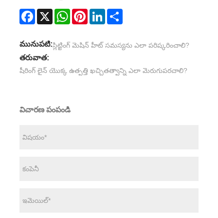
Facebook
X
WhatsApp
Pinterest
LinkedIn
Share
మునుపటి:
స్లిట్టింగ్ మెషిన్ హీట్ సమస్యను ఎలా పరిష్కరించాలి?
తరువాత:
షీరింగ్ లైన్ యొక్క ఉత్పత్తి ఖచ్చితత్వాన్ని ఎలా మెరుగుపరచాలి?
విచారణ పంపండి