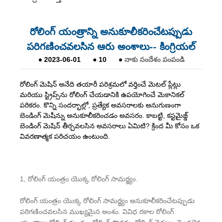
రోలింగ్ యంత్రాన్ని అనుకూలీకరించేటప్పుడు
పరిగణించవలసిన ఆరు అంశాలు-- కింగ్రియల్
●
2023-06-01
●
10
●
నాకు సందేశం పంపండి
రోలింగ్ మెషిన్ అనేది తయారీ పరిశ్రమలో వర్తించే మెటల్ ప్లేట్లు
మరియు స్ట్రిప్స్‌ను రోలింగ్ చేయడానికి ఉపయోగించే మెకానికల్
పరికరం. కొన్ని సందర్భాల్లో, ప్రత్యేక అవసరాలకు అనుగుణంగా
బెండింగ్ మెషీన్ను అనుకూలీకరించడం అవసరం. కాబట్టి, కస్టమైజ్డ్
బెండింగ్ మెషిన్ తీర్చవలసిన అవసరాలు ఏమిటి? క్రింద మీ కోసం ఒక
వివరణాత్మక పరిచయం ఉంటుంది.
1, రోలింగ్ యంత్రం యొక్క రోలింగ్ సామర్థ్యం.
రోలింగ్ యంత్రం యొక్క రోలింగ్ సామర్థ్యం అనుకూలీకరించేటప్పుడు
పరిగణించవలసిన ముఖ్యమైన అంశం. వివిధ రకాల రోలింగ్