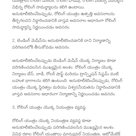
యంత్రాలు రోలింగ్ మందం, రోలింగ్ పొడవు, రోలింగ్ వెడల్పు మొదలైన
విభిన్న రోలింగ్ సామర్థ్యాలను కలిగి ఉంటాయి.
అనుకూలీకరించేటప్పుడు, రోలింగ్ యంత్రం ఉత్పత్తి అవసరాలను
తీర్చగలదని నిర్ధారించడానికి వాస్తవ అవసరాల ఆధారంగా రోలింగ్
సామర్థ్యాన్ని నిర్ణయించడం అవసరం.
2, బెండింగ్ మెషీన్‌ను అనుకూలీకరించడానికి దాని నిర్మాణాన్ని
పరిగణనలోకి తీసుకోవడం అవసరం.
అనుకూలీకరించేటప్పుడు బెండింగ్ మెషీన్ యొక్క నిర్మాణం కూడా
పరిగణించవలసిన ముఖ్యమైన అంశం. రోలింగ్ యంత్రం యొక్క
నిర్మాణం బేస్, బాడీ, రోలర్ షాఫ్ట్ మరియు ట్రాన్స్మిషన్ సిస్టమ్ వంటి
బహుళ భాగాలను కలిగి ఉంటుంది. అనుకూలీకరించేటప్పుడు, రోలింగ్
యంత్రం యొక్క స్థిరత్వం మరియు విశ్వసనీయతను నిర్ధారించడానికి
వాస్తవ అవసరాల ఆధారంగా నిర్మాణాన్ని నిర్ణయించడం అవసరం.
3, రోలింగ్ యంత్రం యొక్క నియంత్రణ వ్యవస్థ.
రోలింగ్ యంత్రం యొక్క నియంత్రణ వ్యవస్థ కూడా
అనుకూలీకరించేటప్పుడు పరిగణించవలసిన ముఖ్యమైన అంశం.
వివిధ రకాల రోలింగ్ యంత్రాలు మాన్యువల్ నియంత్రణ, ఆటోమేటిక్